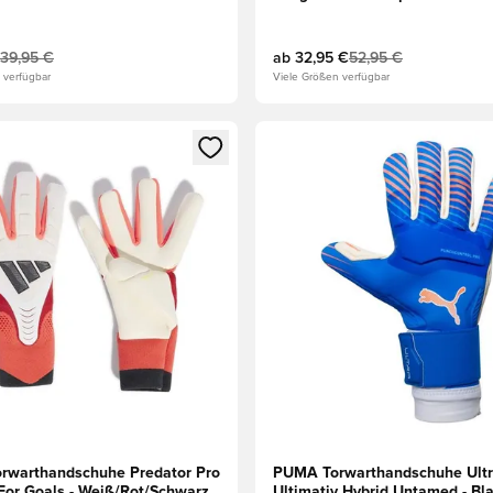
Weiß/Navy/Gelb
139,95 €
ab
32,95 €
52,95 €
 verfügbar
Viele Größen verfügbar
eren als Mitglied
n neues Fenster zum Anmelden oder Registrieren als Mitglied
Öffnet ein neues Fenster zum
orwarthandschuhe Predator Pro
PUMA Torwarthandschuhe Ult
For Goals - Weiß/Rot/Schwarz
Ultimativ Hybrid Untamed - Bl