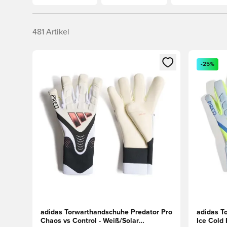
481
Artikel
Öffnet ein neues Fenster zum Anmelden oder Registri
Öffnet ei
-25%
adidas Torwarthandschuhe Predator Pro
adidas T
Chaos vs Control - Weiß/Solar
Ice Cold 