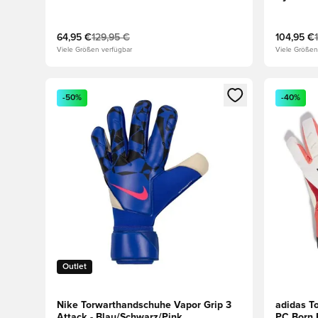
64,95 €
129,95 €
104,95 €
Viele Größen verfügbar
Viele Größen
Öffnet ein neues Fenster zum Anmelden oder Registri
Öffnet ei
-50%
-40%
Outlet
Nike Torwarthandschuhe Vapor Grip 3
adidas T
Attack - Blau/Schwarz/Pink
PC Born 