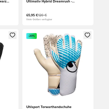
warz
Ultimativ Hybrid Dreamrush -
Blau/Juwelblau
65,95 €
120 €
Viele Größen verfügbar
 Anmelden oder Registrieren als Mitglied
Öffnet ein neues Fenster zum Anmelden oder Regis
-20%
Uhlsport Torwarthandschuhe