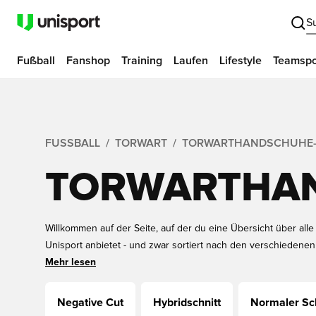
S
Fußball
Fanshop
Training
Laufen
Lifestyle
Teamspo
FUSSBALL
TORWART
TORWARTHANDSCHUHE-
TORWARTHAN
Willkommen auf der Seite, auf der du eine Übersicht über alle
Unisport anbietet - und zwar sortiert nach den verschiedenen 
beziehen sich darauf, wie die Torwarthandschuhe gebaut sind
Mehr lesen
verschiedene Arten von Torwarthandschuhen gesehen werden
verschiedenen Schnitte unten an, wo du auch mehr über jede 
Negative Cut
Hybridschnitt
Normaler Sch