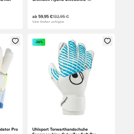
Gelb/Schwarz
ab
59,95 €
132,95 €
Viele Größen verfügbar
 Anmelden oder Registrieren als Mitglied
Öffnet ein neues Fenster zum Anmelden oder Regis
-26%
dator Pro
Uhlsport Torwarthandschuhe