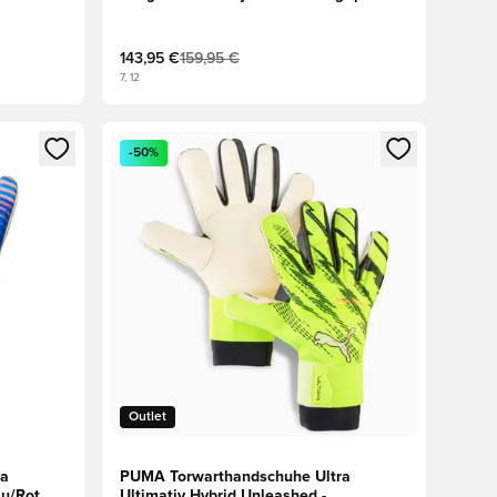
Weiß/Blau/Schwarz
143,95 €
159,95 €
7, 12
 Anmelden oder Registrieren als Mitglied
Öffnet ein neues Fenster zum Anmelden oder Regis
-50%
Outlet
ra
PUMA Torwarthandschuhe Ultra
au/Rot
Ultimativ Hybrid Unleashed -