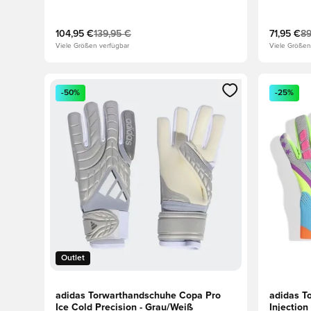
Schwarz/
104,95 €
139,95 €
71,95 €
89
Viele Größen verfügbar
Viele Größen
Öffnet ein neues Fenster zum Anmelden oder Registri
Öffnet ei
-50%
-25%
Outlet
adidas Torwarthandschuhe Copa Pro
adidas T
Ice Cold Precision - Grau/Weiß
Injection