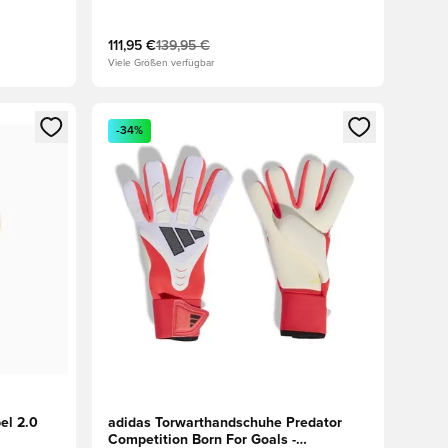
111,95 €
139,95 €
Viele Größen verfügbar
 Anmelden oder Registrieren als Mitglied
Öffnet ein neues Fenster zum Anmelden oder Regis
-34%
el 2.0
adidas Torwarthandschuhe Predator
Competition Born For Goals -