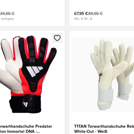
Blau/Blau/Gelb
139,95 €
67,95 €
89,95 €
 verfügbar
10½, 11, 11½, 12
eren als Mitglied
n neues Fenster zum Anmelden oder Registrieren als Mitglied
Öffnet ein neues Fenster zum
orwarthandschuhe Predator
T1TAN Torwarthandschuhe Reb
ion Immortal DNA -
White-Out - Weiß