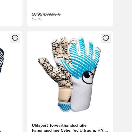
Weiß/Rot/Schwarz
58,95 €
89,95 €
5½, 11½
 Anmelden oder Registrieren als Mitglied
Öffnet ein neues Fenster zum Anmelden oder Regis
Uhlsport Torwarthandschuhe
Fangmaschine CyberTec Ultragrip HN -