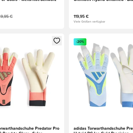
49,95 €
119,95 €
Viele Größen verfügbar
eren als Mitglied
n neues Fenster zum Anmelden oder Registrieren als Mitglied
Öffnet ein neues Fenster zum
-20%
orwarthandschuhe Predator Pro
adidas Torwarthandschuhe Pre