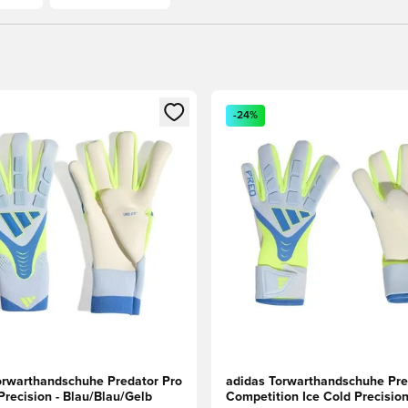
eren als Mitglied
n neues Fenster zum Anmelden oder Registrieren als Mitglied
Öffnet ein neues Fenster zum
-24%
orwarthandschuhe Predator Pro
adidas Torwarthandschuhe Pre
Precision - Blau/Blau/Gelb
Competition Ice Cold Precision