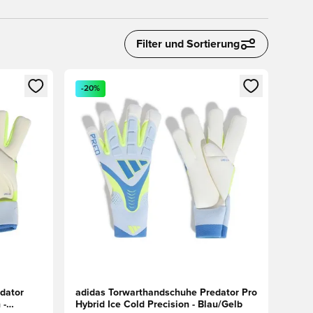
Filter und Sortierung
 Anmelden oder Registrieren als Mitglied
Öffnet ein neues Fenster zum Anmelden oder Regis
-20%
dator
adidas Torwarthandschuhe Predator Pro
 -
Hybrid Ice Cold Precision - Blau/Gelb