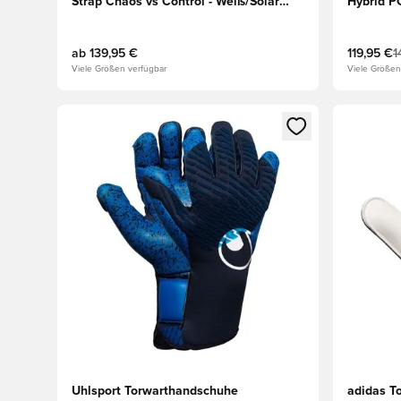
Strap Chaos vs Control - Weiß/Solar
Hybrid PC
Turbo/Schwarz
Turbo/We
ab
139,95 €
119,95 €
1
Viele Größen verfügbar
Viele Größen
Öffnet ein neues Fenster zum Anmelden oder Registri
Öffnet ei
Uhlsport Torwarthandschuhe
adidas T