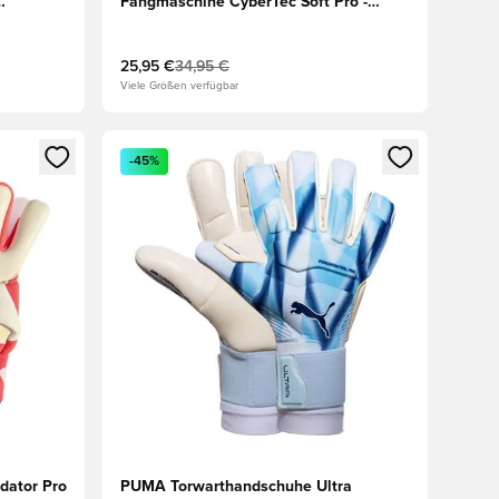
Fangmaschine CyberTec Soft Pro -
Weiß/Blau/Schwarz
25,95 €
34,95 €
Viele Größen verfügbar
 Anmelden oder Registrieren als Mitglied
Öffnet ein neues Fenster zum Anmelden oder Regis
-45%
dator Pro
PUMA Torwarthandschuhe Ultra