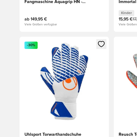
Fangmaschine Aquagrip HN -
Immortal
Navy/Blau/Weiß
Kinder
Kinder
ab
149,95 €
15,95 €
17
Viele Größen verfügbar
Viele Größen
Öffnet ein neues Fenster zum Anmelden oder Registri
Öffnet ei
-30%
Uhlsport Torwarthandschuhe
Reusch T