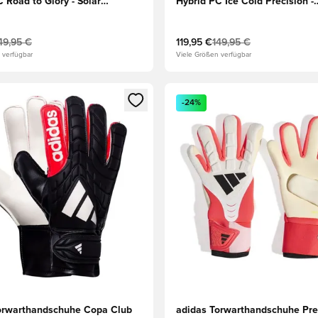
 Road to Glory - Solar
Hybrid PC Ice Cold Precision -
iß/Gold
Blau/Blau/Gelb
49,95 €
119,95 €
149,95 €
 verfügbar
Viele Größen verfügbar
eren als Mitglied
n neues Fenster zum Anmelden oder Registrieren als Mitglied
Öffnet ein neues Fenster zum
-24%
orwarthandschuhe Copa Club
adidas Torwarthandschuhe Pre