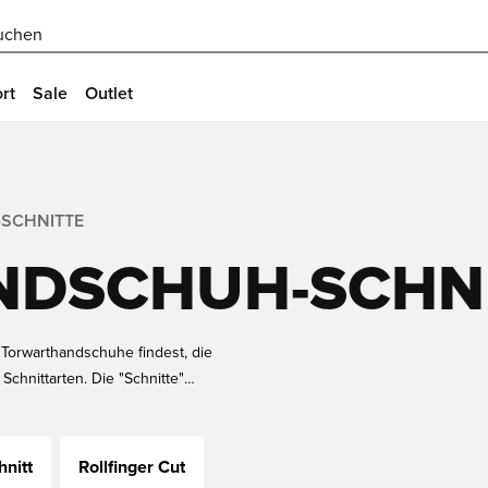
uchen
rt
Sale
Outlet
SCHNITTE
DSCHUH-SCHN
 Torwarthandschuhe findest, die
Schnittarten. Die "Schnitte"
, und können daher als
. Schaue dir das Sortiment und die
Art von Schnitt lesen kannst.
nitt
Rollfinger Cut