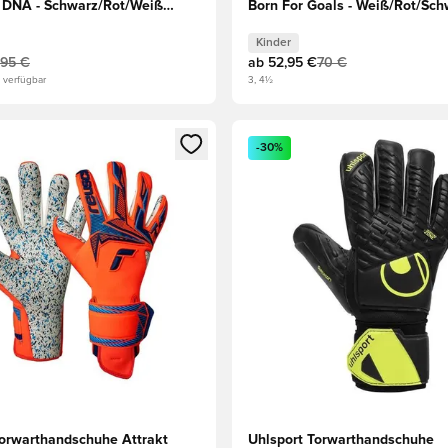
 DNA - Schwarz/Rot/Weiß
Born For Goals - Weiß/Rot/Sch
Kinder
Kinder
,95 €
ab
52,95 €
70 €
 verfügbar
3, 4½
eren als Mitglied
n neues Fenster zum Anmelden oder Registrieren als Mitglied
Öffnet ein neues Fenster zum
-30%
orwarthandschuhe Attrakt
Uhlsport Torwarthandschuhe