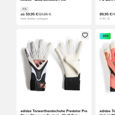
FG
ab
59,95 €
121,95 €
89,95 €
1
Viele Größen verfügbar
11, 11½, 12
Öffnet ein neues Fenster zum Anmelden oder Registri
Öffnet ei
-20%
adidas Torwarthandschuhe Predator Pro
adidas T