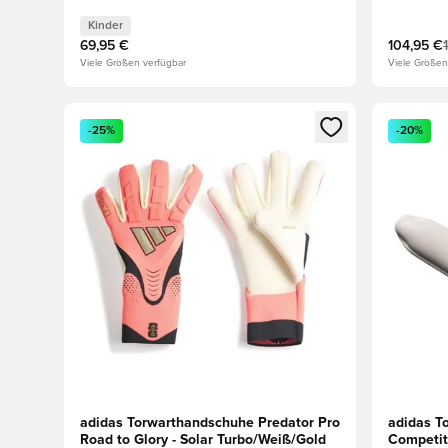
Turbo/Schwarz Kinder
Kinder
69,95 €
104,95 €
Viele Größen verfügbar
Viele Größen
Öffnet ein neues Fenster zum Anmelden oder Registri
Öffnet ei
-25%
-20%
adidas Torwarthandschuhe Predator Pro
adidas T
Road to Glory - Solar Turbo/Weiß/Gold
Competit