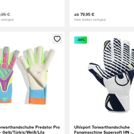
Rot/Weiß
,95 €
ab
79,95 €
 verfügbar
Viele Größen verfügbar
eren als Mitglied
n neues Fenster zum Anmelden oder Registrieren als Mitglied
Öffnet ein neues Fenster zum
-34%
orwarthandschuhe Predator Pro
Uhlsport Torwarthandschuhe
 - Gelb/Türkis/Weiß/Lila
Fangmaschine Supersoft HN -