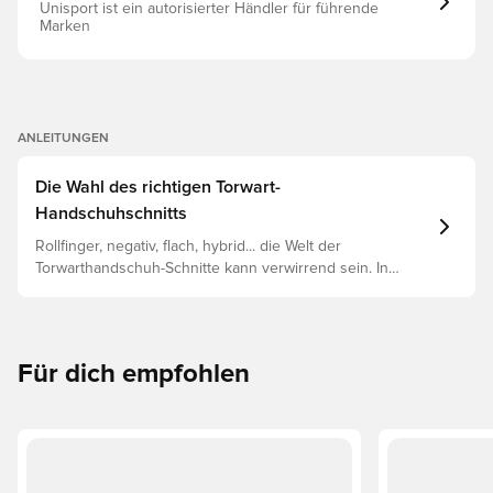
Unisport ist ein autorisierter Händler für führende
Marken
ANLEITUNGEN
Die Wahl des richtigen Torwart-
Handschuhschnitts
Rollfinger, negativ, flach, hybrid... die Welt der
Torwarthandschuh-Schnitte kann verwirrend sein. In
diesem Leitfaden werden die wichtigsten Unterschiede
erläutert, damit du den richtigen Schnitt für jede Hand
findest.
Für dich empfohlen