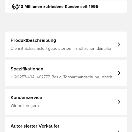
10 Millionen zufriedene Kunden seit 1995
Produktbeschreibung
Die mit Schaumstoff gepolsterten Handflächen dämpfen
auch bei harten Schüssen den Aufprall, sodass du jeden
Ball halten kannst. Die glatte Oberfläche sorgt für ein
besseres Ballgefühl und dank der Mesh-Einsätze, die die
Luftzirkulation unterstützen, bleiben deine Hände
Spezifikationen
angenehm kühl.
HQ0257-494, 462777, Basic, Torwarthandschuhe, Match,
Nein, Nike, Erwachsene, Regular Cut, Blau, Herren,
Naturrasen (FG)
Kundenservice
Wir helfen gern
Autorisierter Verkäufer