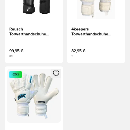
Reusch
4keepers
Torwarthandschuhe
Torwarthandschuhe
Fastgrip Infinity -
Champ Carbo VII HB
Schwarz/Weiß
Junior - Weiß
99,95 €
82,95 €
8½
11
Öffnet ein neues Fenster zum Anmelden oder Registrieren al
-25%