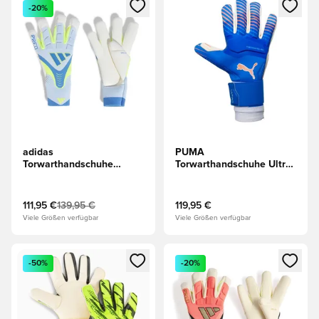
Öffnet ein neues Fenster zum Anmelden oder Registrieren al
Öffnet ein neues Fenster zum 
-20%
adidas
PUMA
Torwarthandschuhe
Torwarthandschuhe Ultra
Predator Pro Hybrid Ice
Ultimativ Hybrid Untamed
Cold Precision - Blau/Gelb
- Blau/Rot
111,95 €
139,95 €
119,95 €
Viele Größen verfügbar
Viele Größen verfügbar
Öffnet ein neues Fenster zum Anmelden oder Registrieren al
Öffnet ein neues Fenster zum 
-50%
-20%