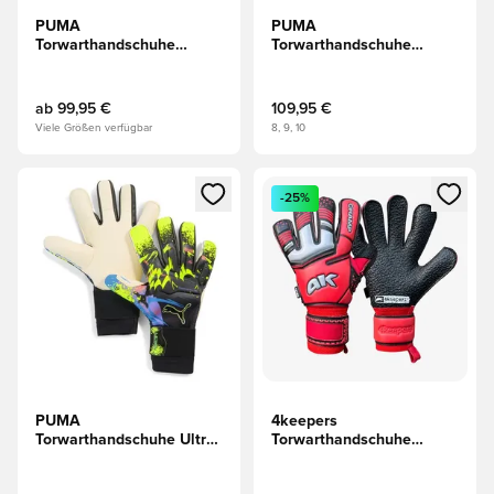
PUMA
PUMA
Torwarthandschuhe
Torwarthandschuhe
Future Pro Hybrid The
Future Pro Hybrid Re-
Arrival - Gezuckerte
charge - Pink/Blau/Weiß
Mandel/Schwarz/Rot
ab
99,95 €
109,95 €
Viele Größen verfügbar
8, 9, 10
Öffnet ein neues Fenster zum Anmelden oder Registrieren al
Öffnet ein neues Fenster zum 
-25%
PUMA
4keepers
Torwarthandschuhe Ultra
Torwarthandschuhe
Ultimativ Hybrid Dare To
Champ Astro VII HB -
Launch Edition -
Rot/Schwarz