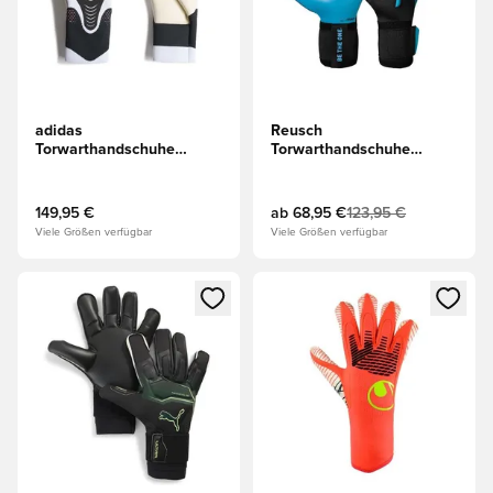
adidas
Reusch
Torwarthandschuhe
Torwarthandschuhe
Predator Pro Hybrid PC
Attrakt Aqua Evolution -
Chaos vs Control -
Schwarz/Orange/Blau
Weiß/Schwarz/Solar Turbo
149,95 €
ab
68,95 €
123,95 €
Viele Größen verfügbar
Viele Größen verfügbar
Öffnet ein neues Fenster zum Anmelden oder Registrieren al
Öffnet ein neues Fenster zum 