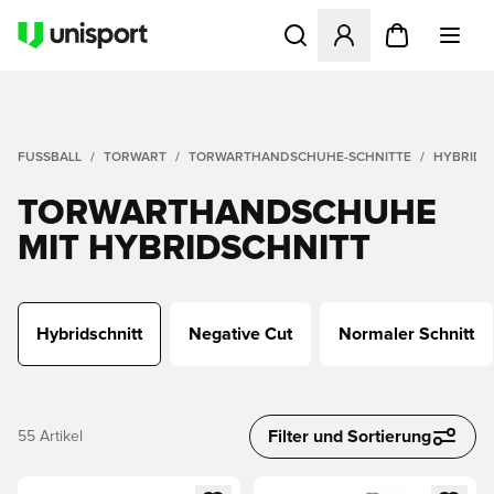
Öffnet ein neues Fenster zu
FUSSBALL
TORWART
TORWARTHANDSCHUHE-SCHNITTE
HYBRIDS
TORWARTHANDSCHUHE
MIT HYBRIDSCHNITT
Hybridschnitt
Negative Cut
Normaler Schnitt
Filter und Sortierung
55
Artikel