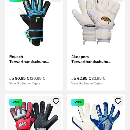
Reusch
4keepers
Torwarthandschuhe
Torwarthandschuhe
Attrakt RE:GRIP Evolution
Champ Gold VII HB - Weiß
- Schwarz/Licht des
Ozeans
ab
90,95 €
130,95 €
ab
62,95 €
82,95 €
Viele Größen verfügbar
Viele Größen verfügbar
Öffnet ein neues Fenster zum Anmelden oder Registrieren al
Öffnet ein neues Fenster zum 
-24%
-29%