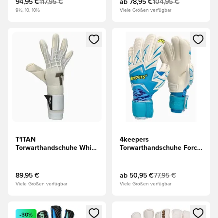
94,95 €
117,95 €
ab
78,95 €
104,95 €
9½, 10, 10½
Viele Größen verfügbar
Öffnet ein neues Fenster zum Anmelden oder Registrieren al
Öffnet ein neues Fenster zum 
T1TAN
4keepers
Torwarthandschuhe White
Torwarthandschuhe Force
Beast 3.0 - Weiß
V1.25 Fury HNC Junior
89,95 €
ab
50,95 €
77,95 €
Viele Größen verfügbar
Viele Größen verfügbar
Öffnet ein neues Fenster zum Anmelden oder Registrieren al
Öffnet ein neues Fenster zum 
-30%