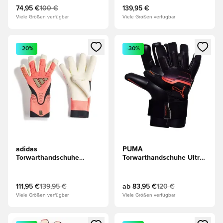
Blau/Juwelblau
Weiß/Schwarz/Solar Turbo
74,95 €
100 €
139,95 €
Viele Größen verfügbar
Viele Größen verfügbar
Öffnet ein neues Fenster zum Anmelden oder Registrieren al
Öffnet ein neues Fenster zum 
-20%
-30%
adidas
PUMA
Torwarthandschuhe
Torwarthandschuhe Ultra
Predator Pro Hybrid Road
Ultimativ Hybrid Eclipse -
to Glory - Solar
Schwarz/Rot
Turbo/Weiß/Gold
111,95 €
139,95 €
ab
83,95 €
120 €
Viele Größen verfügbar
Viele Größen verfügbar
Öffnet ein neues Fenster zum Anmelden oder Registrieren al
Öffnet ein neues Fenster zum 