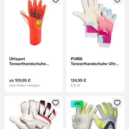
Uhlsport
PUMA
Torwarthandschuhe
Torwarthandschuhe Ultra
Fangmaschine
Ultimativ Hybrid Re-
Absolutgrip HYBD -
charge - Pink/Blau/Weiß
Rot/Weiß/Gelb
ab
109,95 €
134,95 €
Viele Größen verfügbar
8, 9, 10
Öffnet ein neues Fenster zum Anmelden oder Registrieren al
Öffnet ein neues Fenster zum 
-20%