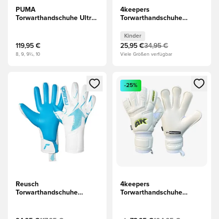
PUMA
4keepers
Torwarthandschuhe Ultra
Torwarthandschuhe
Ultimativ Hybrid Brilliance
Champ VII HB - Blau
- Weiß/Magenta/Apple
Kinder
Kinder
LIMITED EDITION
119,95 €
25,95 €
34,95 €
8, 9, 9½, 10
Viele Größen verfügbar
Öffnet ein neues Fenster zum Anmelden oder Registrieren al
Öffnet ein neues Fenster zum 
-25%
Reusch
4keepers
Torwarthandschuhe
Torwarthandschuhe
Fastgrip Aqua - Weiß/Blau
Champ Carbo VII HB -
Weiß