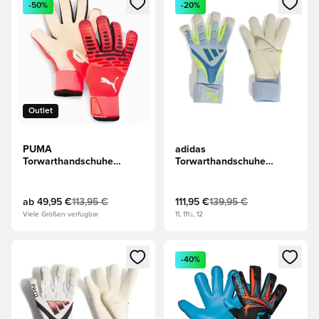
-50%
-20%
Outlet
PUMA
adidas
Torwarthandschuhe
Torwarthandschuhe
Future Pro Hybrid
Predator Pro Hybrid Strap
Unleashed - Rot/Schwarz
Ice Cold Precision -
Blau/Blau/Gelb
ab
49,95 €
113,95 €
111,95 €
139,95 €
Viele Größen verfügbar
11, 11½, 12
Öffnet ein neues Fenster zum Anmelden oder Registrieren al
Öffnet ein neues Fenster zum 
-40%