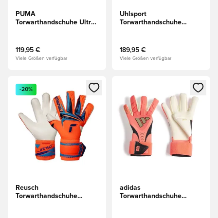
PUMA
Uhlsport
Torwarthandschuhe Ultra
Torwarthandschuhe
Ultimativ Hybrid Eclipse -
Fangmaschine Ultragrip
Schwarz/Grün/Grün
ZNE HYBD -
Rot/Weiß/Gelb
119,95 €
189,95 €
Viele Größen verfügbar
Viele Größen verfügbar
Öffnet ein neues Fenster zum Anmelden oder Registrieren al
Öffnet ein neues Fenster zum 
-20%
Reusch
adidas
Torwarthandschuhe
Torwarthandschuhe
Attrakt Gold X Evolution
Predator Pro Hybrid Strap
World Cup Line -
Road to Glory - Solar