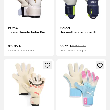
PUMA
Select
Torwarthandschuhe King
Torwarthandschuhe 88
Ultimativ Hybrid The
Pro Aqua V26 -
Arrival - Gezuckerte
Navy/Grau
Mandel/Schwarz/Rot
109,95 €
99,95 €
124,95 €
Viele Größen verfügbar
Viele Größen verfügbar
Öffnet ein neues Fenster zum Anmelden oder Registrieren al
Öffnet ein neues Fenster zum 