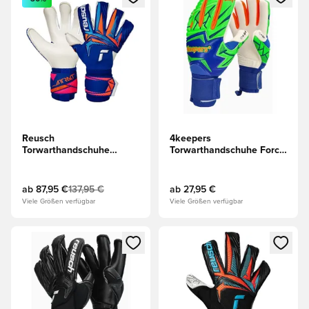
Reusch
4keepers
Torwarthandschuhe
Torwarthandschuhe Force
Attrakt Duo Evolution -
V5.25 Twist HNC Junior
Blau/Weiß/Orange
ab
87,95 €
137,95 €
ab
27,95 €
Viele Größen verfügbar
Viele Größen verfügbar
Öffnet ein neues Fenster zum Anmelden oder Registrieren al
Öffnet ein neues Fenster zum 