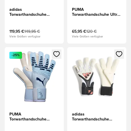
adidas
PUMA
Torwarthandschuhe
Torwarthandschuhe Ultra
Predator Pro Hybrid PC
Ultimativ Hybrid
Ice Cold Precision -
Dreamrush -
Blau/Blau/Gelb
Blau/Juwelblau
119,95 €
149,95 €
65,95 €
120 €
Viele Größen verfügbar
Viele Größen verfügbar
Öffnet ein neues Fenster zum Anmelden oder Registrieren al
Öffnet ein neues Fenster zum 
-25%
PUMA
adidas
Torwarthandschuhe
Torwarthandschuhe
Future Pro Hybrid
Predator Pro Hybrid Strap
Dreamrush -
Chaos vs Control -