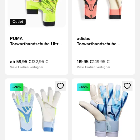
Outlet
PUMA
adidas
Torwarthandschuhe Ultra
Torwarthandschuhe
Ultimativ Hybrid
Predator Pro Hybrid PC
Unleashed - Gelb/Schwarz
Road to Glory - Solar
Turbo/Weiß/Gold
ab
59,95 €
132,95 €
119,95 €
149,95 €
Viele Größen verfügbar
Viele Größen verfügbar
Öffnet ein neues Fenster zum Anmelden oder Registrieren al
Öffnet ein neues Fenster zum 
-20%
-45%