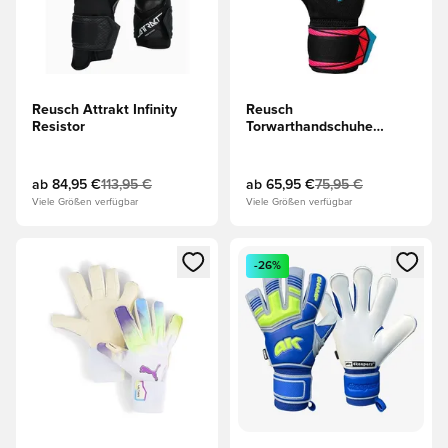
Reusch Attrakt Infinity
Reusch
Resistor
Torwarthandschuhe
Attrakt Advance Evolution
GluePrint -
Schwarz/Blau/Orange
ab
84,95 €
113,95 €
ab
65,95 €
75,95 €
Viele Größen verfügbar
Viele Größen verfügbar
Öffnet ein neues Fenster zum Anmelden oder Registrieren al
Öffnet ein neues Fenster zum 
-26%