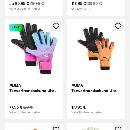
Orange/Blau
Turbo/Weiß/Gold
ab
95,95 €
119,95 €
118,95 €
139,95 €
Viele Größen verfügbar
9½, 10½, 11, 11½
Öffnet ein neues Fenster zum Anmelden oder Registrieren al
Öffnet ein neues Fenster zum 
-35%
PUMA
PUMA
Torwarthandschuhe Ultra
Torwarthandschuhe Ultra
Ultimativ Hybrid
Ultimativ Hybrid Hot
Showtime -
Pursuit - Rot/Rot/Schwarz
Blau/Pink/Schwarz
77,95 €
120 €
119,95 €
Viele Größen verfügbar
Viele Größen verfügbar
Öffnet ein neues Fenster zum Anmelden oder Registrieren al
Öffnet ein neues Fenster zum 