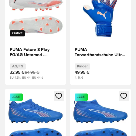
Outlet
PUMA Future 8 Play
PUMA
FG/AG Untamed -
Torwarthandschuhe Ultra
Weiß/Schwarz/Rot
Pro NC Untamed -
Blau/Rot Kinder
AG/FG
Kinder
32,95 €
64,95 €
49,95 €
EU 42½, EU 44, EU 44½
4, 5, 6
Öffnet ein neues Fenster zum Anmelden oder Registrieren al
Öffnet ein neues Fenster zum 
-65%
-24%