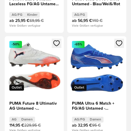
Laceless FG/AG Untamed
Untamed - Blau/Weiß/Rot
- Weiß/Schwarz/Rot
Kinder
AG/FG
Kinder
AG/FG
ab
25,95 €
69,95 €
ab
56,95 €
140 €
Viele Größen verfügbar
Viele Größen verfügbar
Öffnet ein neues Fenster zum Anmelden oder Registrieren al
Öffnet ein neues Fenster zum 
-50%
-65%
Outlet
Outlet
PUMA Future 8 Ultimativ
PUMA Ultra 6 Match +
AG Untamed -
FG/AG Untamed -
Weiß/Schwarz/Rot Damen
Blau/Weiß/Schwarz
AG
Damen
AG/FG
Damen
114,95 €
229,95 €
ab
32,95 €
95 €
Viele Größen verfügbar
Viele Größen verfügbar