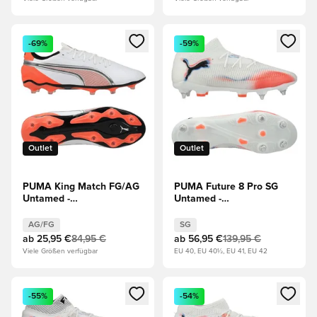
Öffnet ein neues Fenster zum Anmelden oder Registrieren al
Öffnet ein neues Fenster zum 
-69%
-59%
Outlet
Outlet
PUMA King Match FG/AG
PUMA Future 8 Pro SG
Untamed -
Untamed -
Weiß/Silber/Rot
Weiß/Schwarz/Rot
AG/FG
SG
ab
25,95 €
84,95 €
ab
56,95 €
139,95 €
Viele Größen verfügbar
EU 40, EU 40½, EU 41, EU 42
Öffnet ein neues Fenster zum Anmelden oder Registrieren al
Öffnet ein neues Fenster zum 
-55%
-54%