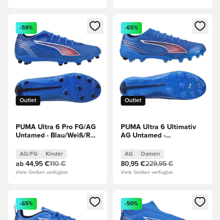
Öffnet ein neues Fenster zum Anmelden oder Registrieren al
Öffnet ein neues Fenster zum 
-59%
-65%
Outlet
Outlet
PUMA Ultra 6 Pro FG/AG
PUMA Ultra 6 Ultimativ
Untamed - Blau/Weiß/Rot
AG Untamed -
Kinder
Blau/Weiß/Rot Damen
AG/FG
Kinder
AG
Damen
ab
44,95 €
110 €
80,95 €
229,95 €
Viele Größen verfügbar
Viele Größen verfügbar
Öffnet ein neues Fenster zum Anmelden oder Registrieren al
Öffnet ein neues Fenster zum 
-65%
-50%