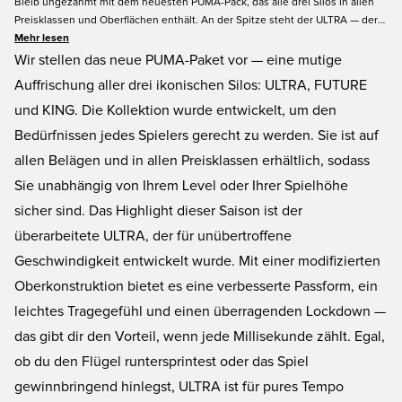
Bleib ungezähmt mit dem neuesten PUMA-Pack, das alle drei Silos in allen
Preisklassen und Oberflächen enthält. An der Spitze steht der ULTRA — der
Star der Saison — mit einer überarbeiteten Oberkonstruktion für besseren
Mehr lesen
Lockdown und Blitzgeschwindigkeit. Entwickelt für Spieler, die für Tempo
Wir stellen das neue PUMA-Paket vor — eine mutige
leben.
Auffrischung aller drei ikonischen Silos: ULTRA, FUTURE
und KING. Die Kollektion wurde entwickelt, um den
Bedürfnissen jedes Spielers gerecht zu werden. Sie ist auf
allen Belägen und in allen Preisklassen erhältlich, sodass
Sie unabhängig von Ihrem Level oder Ihrer Spielhöhe
sicher sind. Das Highlight dieser Saison ist der
überarbeitete ULTRA, der für unübertroffene
Geschwindigkeit entwickelt wurde. Mit einer modifizierten
Oberkonstruktion bietet es eine verbesserte Passform, ein
leichtes Tragegefühl und einen überragenden Lockdown —
das gibt dir den Vorteil, wenn jede Millisekunde zählt. Egal,
ob du den Flügel runtersprintest oder das Spiel
gewinnbringend hinlegst, ULTRA ist für pures Tempo