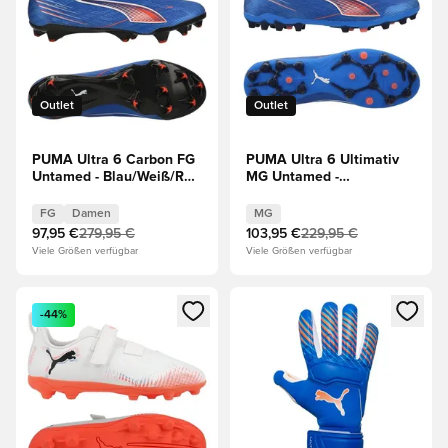
Outlet
Outlet
PUMA Ultra 6 Carbon FG
PUMA Ultra 6 Ultimativ
Untamed - Blau/Weiß/Rot
MG Untamed -
Damen
Blau/Weiß/Rot
FG
Damen
MG
97,95 €
279,95 €
103,95 €
229,95 €
Viele Größen verfügbar
Viele Größen verfügbar
Öffnet ein neues Fenster zum Anmelden oder Registrieren al
Öffnet ein neues Fenster zum 
-44%