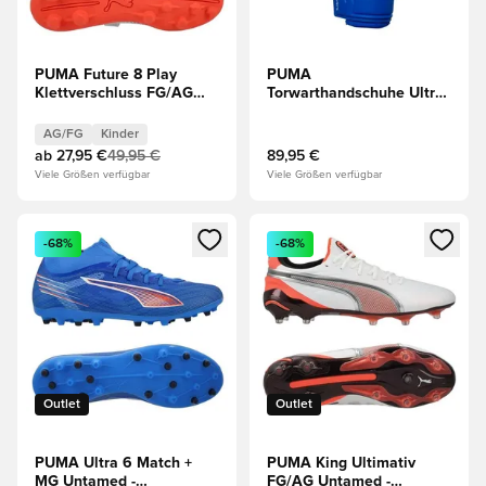
PUMA Future 8 Play
PUMA
Klettverschluss FG/AG
Torwarthandschuhe Ultra
Untamed -
Pro NC Untamed -
Weiß/Schwarz/Rot Kinder
Blau/Rot
AG/FG
Kinder
ab
27,95 €
49,95 €
89,95 €
Viele Größen verfügbar
Viele Größen verfügbar
Öffnet ein neues Fenster zum Anmelden oder Registrieren al
Öffnet ein neues Fenster zum 
-68%
-68%
Outlet
Outlet
PUMA Ultra 6 Match +
PUMA King Ultimativ
MG Untamed -
FG/AG Untamed -