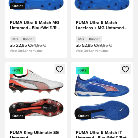
Outlet
PUMA Ultra 6 Match MG
PUMA Ultra 6 Match
Untamed - Blau/Weiß/Rot
Laceless + MG Untamed -
Kinder
Blau/Weiß/Rot Kinder
MG
Kinder
MG
Kinder
ab
22,95 €
64,95 €
ab
52,95 €
69,95 €
Viele Größen verfügbar
Viele Größen verfügbar
Öffnet ein neues Fenster zum Anmelden oder Registrieren al
Öffnet ein neues Fenster zum 
-70%
-59%
Outlet
Outlet
PUMA King Ultimativ SG
PUMA Ultra 6 Match IT