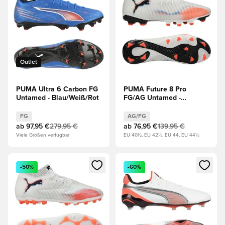
Outlet
PUMA Ultra 6 Carbon FG
PUMA Future 8 Pro
Untamed - Blau/Weiß/Rot
FG/AG Untamed -
Weiß/Schwarz/Rot
FG
AG/FG
ab
97,95 €
279,95 €
ab
76,95 €
139,95 €
Viele Größen verfügbar
EU 40½, EU 42½, EU 44, EU 44½
Öffnet ein neues Fenster zum Anmelden oder Registrieren al
Öffnet ein neues Fenster zum 
-50%
-60%