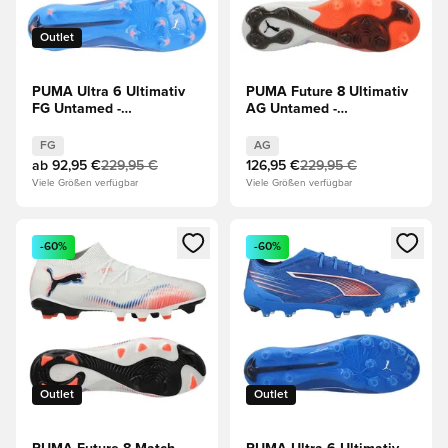
Outlet
PUMA Ultra 6 Ultimativ
PUMA Future 8 Ultimativ
FG Untamed -
AG Untamed -
Blau/Weiß/Rot
Weiß/Schwarz/Rot
FG
AG
ab
92,95 €
229,95 €
126,95 €
229,95 €
Viele Größen verfügbar
Viele Größen verfügbar
Öffnet ein neues Fenster zum Anmelden oder Registrieren al
Öffnet ein neues Fenster zum 
-60%
-60%
Outlet
Outlet