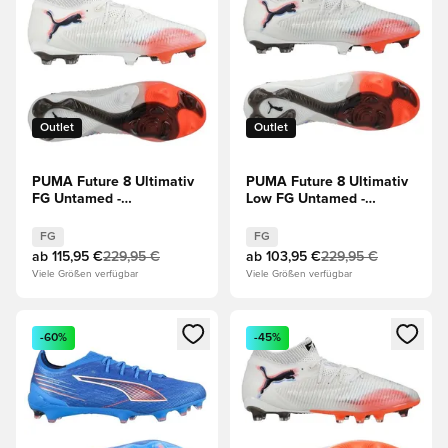
Outlet
Outlet
PUMA Future 8 Ultimativ
PUMA Future 8 Ultimativ
FG Untamed -
Low FG Untamed -
Weiß/Schwarz/Rot
Weiß/Schwarz/Rot
FG
FG
ab
115,95 €
229,95 €
ab
103,95 €
229,95 €
Viele Größen verfügbar
Viele Größen verfügbar
Öffnet ein neues Fenster zum Anmelden oder Registrieren al
Öffnet ein neues Fenster zum 
-60%
-45%