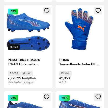
Öffnet ein neues Fenster zum Anmelden oder Registrieren al
Öffnet ein neues Fenster zum 
-55%
Outlet
PUMA Ultra 6 Match
PUMA
FG/AG Untamed -
Torwarthandschuhe Ultra
Blau/Weiß/Rot Kinder
Match Protect RC
Untamed - Blau/Rot
AG/FG
Kinder
Kinder
Kinder
ab
28,95 €
64,95 €
49,95 €
Viele Größen verfügbar
4, 5, 6
Öffnet ein neues Fenster zum Anmelden oder Registrieren al
Öffnet ein neues Fenster zum 
-65%
-55%