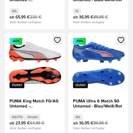
Untamed -
Untamed - Blau/Weiß/Rot
Weiß/Silber/Rot/Schwarz
SG
IC
ab
65,95 €
220 €
ab
36,95 €
89,95 €
Viele Größen verfügbar
Viele Größen verfügbar
Öffnet ein neues Fenster zum Anmelden oder Registrieren al
Öffnet ein neues Fenster zum 
-60%
-59%
Outlet
Outlet
PUMA King Match FG/AG
PUMA Ultra 6 Match SG
Untamed -
Untamed - Blau/Weiß/Rot
Weiß/Rot/Schwarz/Silber
Kinder
AG/FG
Kinder
SG
ab
23,95 €
64,95 €
ab
36,95 €
89,95 €
Viele Größen verfügbar
Viele Größen verfügbar