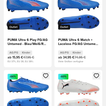
Outlet
Outlet
PUMA Ultra 6 Play FG/AG
PUMA Ultra 6 Match +
Untamed - Blau/Weiß/Rot
Laceless FG/AG Untamed
Kinder
- Blau/Weiß/Rot Kinder
AG/FG
Kinder
AG/FG
Kinder
ab
15,95 €
47,95 €
ab
34,95 €
74,95 €
EU 37½, EU 38, EU 38½
Viele Größen verfügbar
Öffnet ein neues Fenster zum Anmelden oder Registrieren al
Öffnet ein neues Fenster zum 
-66%
-60%