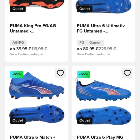
Outlet
Outlet
PUMA King Pro FG/AG
PUMA Ultra 6 Ultimativ
Untamed -
FG Untamed -
Weiß/Silber/Rot
Blau/Weiß/Rot Damen
AG/FG
FG
Damen
ab
39,95 €
119,95 €
ab
80,95 €
229,95 €
Viele Größen verfügbar
Viele Größen verfügbar
Öffnet ein neues Fenster zum Anmelden oder Registrieren al
Öffnet ein neues Fenster zum 
-65%
-65%
Outlet
Outlet
PUMA Ultra 6 Match +
PUMA Ultra 6 Play MG