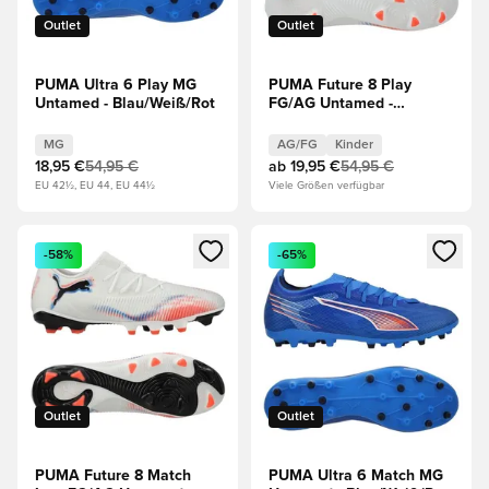
Outlet
Outlet
PUMA Ultra 6 Play MG
PUMA Future 8 Play
Untamed - Blau/Weiß/Rot
FG/AG Untamed -
Weiß/Schwarz/Rot Kinder
MG
AG/FG
Kinder
18,95 €
54,95 €
ab
19,95 €
54,95 €
EU 42½, EU 44, EU 44½
Viele Größen verfügbar
Öffnet ein neues Fenster zum Anmelden oder Registrieren al
Öffnet ein neues Fenster zum 
-58%
-65%
Outlet
Outlet
PUMA Future 8 Match
PUMA Ultra 6 Match MG