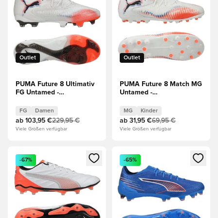
Outlet
Outlet
PUMA Future 8 Ultimativ
PUMA Future 8 Match MG
FG Untamed -
Untamed -
Weiß/Schwarz/Rot Damen
Weiß/Schwarz/Rot Kinder
FG
Damen
MG
Kinder
ab
103,95 €
229,95 €
ab
31,95 €
69,95 €
Viele Größen verfügbar
Viele Größen verfügbar
Öffnet ein neues Fenster zum Anmelden oder Registrieren al
Öffnet ein neues Fenster zum 
-67%
-65%