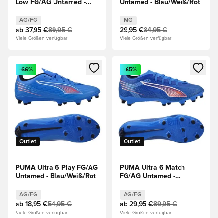
Low FG/AG Untamed -
Untamed - Blau/Weiß/Rot
Weiß/Schwarz/Rot
AG/FG
MG
ab
37,95 €
89,95 €
29,95 €
84,95 €
Viele Größen verfügbar
Viele Größen verfügbar
Öffnet ein neues Fenster zum Anmelden oder Registrieren al
Öffnet ein neues Fenster zum 
-66%
-65%
Outlet
Outlet
PUMA Ultra 6 Play FG/AG
PUMA Ultra 6 Match
Untamed - Blau/Weiß/Rot
FG/AG Untamed -
Blau/Weiß/Rot
AG/FG
AG/FG
ab
18,95 €
54,95 €
ab
29,95 €
89,95 €
Viele Größen verfügbar
Viele Größen verfügbar