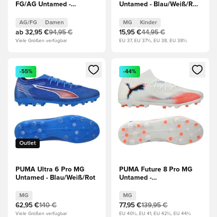
FG/AG Untamed -
Untamed - Blau/Weiß/Rot
Blau/Weiß/Rot Damen
Kinder
AG/FG
Damen
MG
Kinder
ab
32,95 €
94,95 €
15,95 €
44,95 €
Viele Größen verfügbar
EU 37, EU 37½, EU 38, EU 38½
Öffnet ein neues Fenster zum Anmelden oder Registrieren al
Öffnet ein neues Fenster zum 
-55%
-44%
Outlet
PUMA Ultra 6 Pro MG
PUMA Future 8 Pro MG
Untamed - Blau/Weiß/Rot
Untamed -
Weiß/Schwarz/Rot
MG
MG
62,95 €
140 €
77,95 €
139,95 €
Viele Größen verfügbar
EU 40½, EU 41, EU 42½, EU 44½