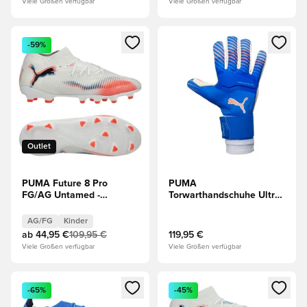
Viele Größen verfügbar
Viele Größen verfügbar
Öffnet ein neues Fenster zum Anmelden oder Registrieren al
Öffnet ein neues Fenster zum 
-59%
Outlet
PUMA Future 8 Pro
PUMA
FG/AG Untamed -
Torwarthandschuhe Ultra
Weiß/Schwarz/Rot Kinder
Ultimativ Hybrid Untamed
- Blau/Rot
AG/FG
Kinder
ab
44,95 €
109,95 €
119,95 €
Viele Größen verfügbar
Viele Größen verfügbar
Öffnet ein neues Fenster zum Anmelden oder Registrieren al
Öffnet ein neues Fenster zum 
-65%
-45%