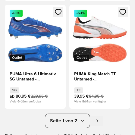
Öffnet ein neues Fenster zum Anmelden oder Registrieren al
Öffnet ein neues Fenster zum 
-65%
-53%
Outlet
Outlet
PUMA Ultra 6 Ultimativ
PUMA King Match TT
SG Untamed -
Untamed -
Blau/Weiß/Rot
Weiß/Silber/Rot
SG
TF
ab
80,95 €
229,95 €
39,95 €
84,95 €
Viele Größen verfügbar
Viele Größen verfügbar
Seite 1 von 2