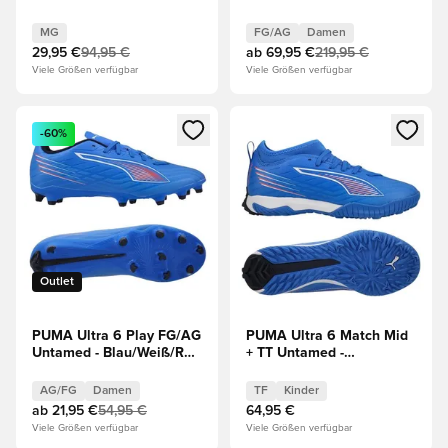
Blau/Weiß/Rot
Weiß/Silber/Rot/Schwarz
Damen
MG
FG/AG
Damen
29,95 €
94,95 €
ab
69,95 €
219,95 €
Viele Größen verfügbar
Viele Größen verfügbar
Öffnet ein neues Fenster zum Anmelden oder Registrieren al
Öffnet ein neues Fenster zum 
-60%
Outlet
PUMA Ultra 6 Play FG/AG
PUMA Ultra 6 Match Mid
Untamed - Blau/Weiß/Rot
+ TT Untamed -
Damen
Blau/Weiß/Rot Kinder
AG/FG
Damen
TF
Kinder
ab
21,95 €
54,95 €
64,95 €
Viele Größen verfügbar
Viele Größen verfügbar