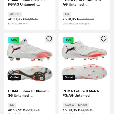
PUMA Future 8 Match
PUMA Ultra 6 Ultimativ
FG/AG Untamed -
AG Untamed -
Weiß/Schwarz/Rot
Blau/Weiß/Rot
AG/FG
AG
ab
37,95 €
94,95 €
ab
91,95 €
229,95 €
EU 42½, EU 44½
Viele Größen verfügbar
Öffnet ein neues Fenster zum Anmelden oder Registrieren al
Öffnet ein neues Fenster zum 
-60%
-59%
Outlet
Outlet
PUMA Future 8 Ultimativ
PUMA Future 8 Match
SG Untamed -
FG/AG Untamed -
Weiß/Schwarz/Rot
Weiß/Schwarz/Rot Kinder
SG
AG/FG
Kinder
ab
92,95 €
229,95 €
ab
30,95 €
74,95 €