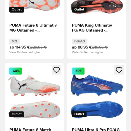
Outlet
Outlet
PUMA Future 8 Ultimativ
PUMA King Ultimativ
MG Untamed -
FG/AG Untamed -
Weiß/Schwarz/Rot
Weiß/Silber/Rot/Schwarz
MG
FG/AG
ab
114,95 €
229,95 €
ab
88,95 €
219,95 €
Viele Größen verfügbar
Viele Größen verfügbar
Öffnet ein neues Fenster zum Anmelden oder Registrieren al
Öffnet ein neues Fenster zum 
-60%
-59%
Outlet
Outlet
PUMA Future 8 Match
PUMA Ultra 6 Pro FG/AG