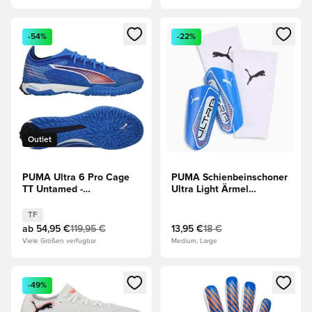
Öffnet ein neues Fenster zum Anmelden oder Registrieren al
Öffnet ein neues Fenster zum 
-54%
-22%
Outlet
PUMA Ultra 6 Pro Cage
PUMA Schienbeinschoner
TT Untamed -
Ultra Light Ärmel
Blau/Weiß/Rot
Untamed - Blau/Weiß/Rot
TF
ab
54,95 €
119,95 €
13,95 €
18 €
Viele Größen verfügbar
Medium, Large
Öffnet ein neues Fenster zum Anmelden oder Registrieren al
Öffnet ein neues Fenster zum 
-49%