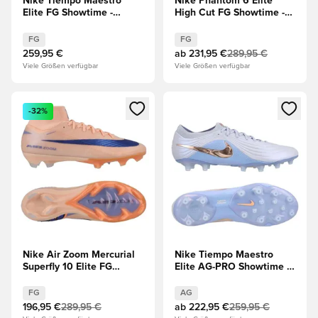
Nike Tiempo Maestro
Nike Phantom 6 Elite
Elite FG Showtime -
High Cut FG Showtime -
Geist/Crimson Tint/Blau
Geist/Mind
FG
FG
259,95 €
ab
231,95 €
289,95 €
Viele Größen verfügbar
Viele Größen verfügbar
Öffnet ein neues Fenster zum Anmelden oder Registrieren al
Öffnet ein neues Fenster zum 
-32%
Nike Air Zoom Mercurial
Nike Tiempo Maestro
Superfly 10 Elite FG
Elite AG-PRO Showtime -
Showtime - Orange/Blau
Geist/Crimson Tint/Blau
FG
AG
196,95 €
289,95 €
ab
222,95 €
259,95 €