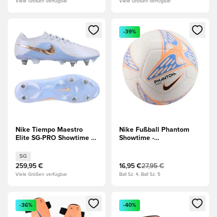
Viele Größen verfügbar
Viele Größen verfügbar
Öffnet ein neues Fenster zum Anmelden oder Registrieren al
Öffnet ein neues Fenster zum 
-39%
Nike Tiempo Maestro
Nike Fußball Phantom
Elite SG-PRO Showtime -
Showtime -
Geist/Crimson Tint/Blau
Weiß/Orange/Blau/Schwarz
SG
259,95 €
16,95 €
27,95 €
Viele Größen verfügbar
Ball Sz. 4, Ball Sz. 5
Öffnet ein neues Fenster zum Anmelden oder Registrieren al
Öffnet ein neues Fenster zum 
-36%
-40%