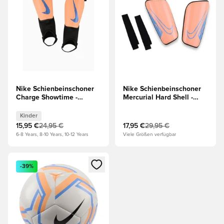
Nike Schienbeinschoner
Nike Schienbeinschoner
Charge Showtime -
Mercurial Hard Shell -
Orange/Schwarz/Orange -
Orange/Schwarz
Kinder
Kinder
15,95 €
24,95 €
17,95 €
29,95 €
6-8 Years, 8-10 Years, 10-12 Years
Viele Größen verfügbar
Öffnet ein neues Fenster zum Anmelden oder Registrieren al
-39%