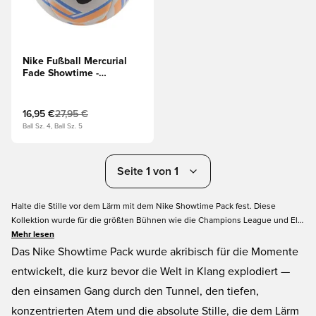
Nike Fußball Mercurial
Fade Showtime -
Weiß/Orange/Schwarz
16,95 €
27,95 €
Ball Sz. 4, Ball Sz. 5
Seite 1 von 1
Halte die Stille vor dem Lärm mit dem Nike Showtime Pack fest. Diese
Kollektion wurde für die größten Bühnen wie die Champions League und El
Clásico entworfen und zeigt Mercurial, Phantom und Tiempo in einer
Mehr lesen
reflektierenden, traumhaften Ästhetik. Diese Stiefel basieren auf dem
Das Nike Showtime Pack wurde akribisch für die Momente
Konzept von Pause & Reflect und stehen für den mentalen Reset, bevor
entwickelt, die kurz bevor die Welt in Klang explodiert —
Großes beginnt. Meistere den Moment vor dem Anpfiff.
den einsamen Gang durch den Tunnel, den tiefen,
konzentrierten Atem und die absolute Stille, die dem Lärm