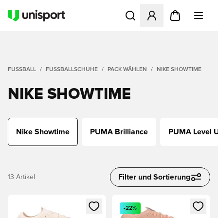
Öffnet ein neues Fenster zu
FUSSBALL
FUSSBALLSCHUHE
PACK WÄHLEN
NIKE SHOWTIME
NIKE SHOWTIME
Nike Showtime
PUMA Brilliance
PUMA Level 
Filter und Sortierung
13
Artikel
Öffnet ein neues Fenster zum Anmelden oder Registrieren al
Öffnet ein neues Fenster zum 
-22%