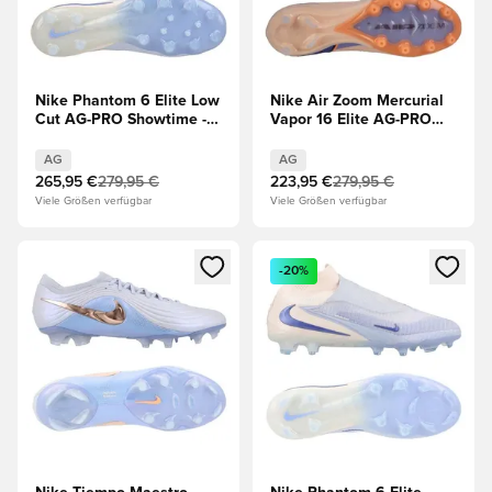
Nike Phantom 6 Elite Low
Nike Air Zoom Mercurial
Cut AG-PRO Showtime -
Vapor 16 Elite AG-PRO
Geist/Mind
Showtime - Orange/Blau
AG
AG
265,95 €
279,95 €
223,95 €
279,95 €
Viele Größen verfügbar
Viele Größen verfügbar
Öffnet ein neues Fenster zum Anmelden oder Registrieren al
Öffnet ein neues Fenster zum 
-20%