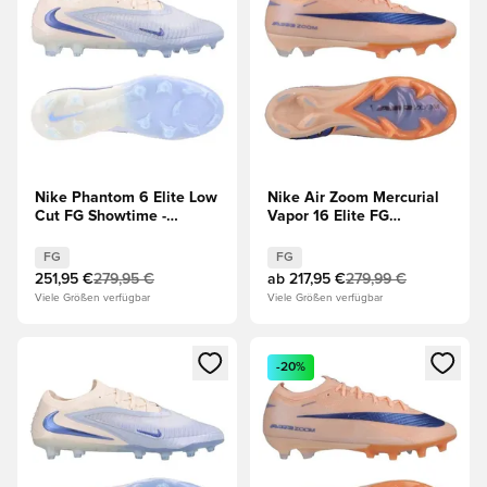
Nike Phantom 6 Elite Low
Nike Air Zoom Mercurial
Cut FG Showtime -
Vapor 16 Elite FG
Geist/Mind
Showtime - Orange/Blau
FG
FG
251,95 €
279,95 €
ab
217,95 €
279,99 €
Viele Größen verfügbar
Viele Größen verfügbar
Öffnet ein neues Fenster zum Anmelden oder Registrieren al
Öffnet ein neues Fenster zum 
-20%