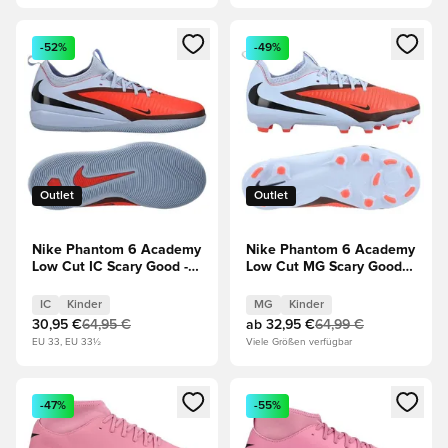
Öffnet ein neues Fenster zum Anmelden oder Registrieren al
Öffnet ein neues Fenster zum 
-52%
-49%
Outlet
Outlet
Nike Phantom 6 Academy
Nike Phantom 6 Academy
Low Cut IC Scary Good -
Low Cut MG Scary Good -
Blau/Rot/Schwarz Kinder
Blau/Rot/Schwarz Kinder
IC
Kinder
MG
Kinder
30,95 €
64,95 €
ab
32,95 €
64,99 €
EU 33, EU 33½
Viele Größen verfügbar
Öffnet ein neues Fenster zum Anmelden oder Registrieren al
Öffnet ein neues Fenster zum 
-47%
-55%