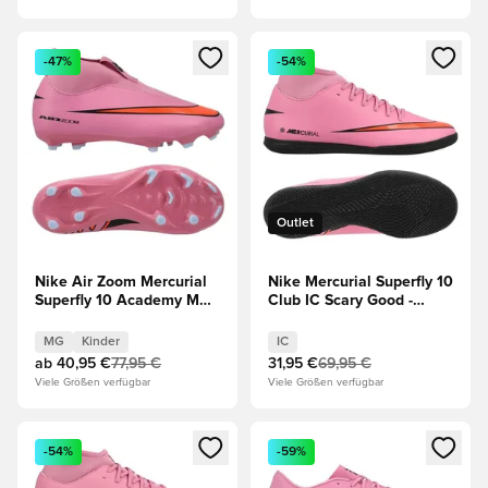
Öffnet ein neues Fenster zum Anmelden oder Registrieren al
Öffnet ein neues Fenster zum 
-47%
-54%
Outlet
Nike Air Zoom Mercurial
Nike Mercurial Superfly 10
Superfly 10 Academy MG
Club IC Scary Good -
Scary Good - Magischer
Magischer
Flamingo/Schwarz/Total
Flamingo/Schwarz/Total
MG
Kinder
IC
Crimson Kinder
Crimson
ab
40,95 €
77,95 €
31,95 €
69,95 €
Viele Größen verfügbar
Viele Größen verfügbar
Öffnet ein neues Fenster zum Anmelden oder Registrieren al
Öffnet ein neues Fenster zum 
-54%
-59%