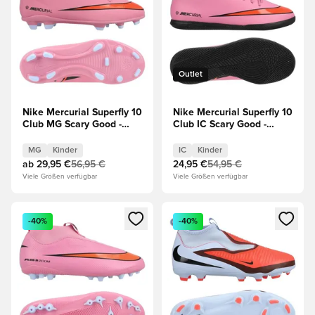
Outlet
Nike Mercurial Superfly 10
Nike Mercurial Superfly 10
Club MG Scary Good -
Club IC Scary Good -
Magischer
Magischer
Flamingo/Schwarz/Total
Flamingo/Schwarz/Total
MG
Kinder
IC
Kinder
Crimson Kinder
Crimson Kinder
ab
29,95 €
56,95 €
24,95 €
54,95 €
Viele Größen verfügbar
Viele Größen verfügbar
Öffnet ein neues Fenster zum Anmelden oder Registrieren al
Öffnet ein neues Fenster zum 
-40%
-40%