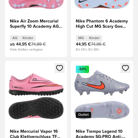
Nike Air Zoom Mercurial
Nike Phantom 6 Academy
Superfly 10 Academy AG
High Cut MG Scary Good -
Scary Good - Magischer
Blau/Rot/Schwarz Kinder
Flamingo/Schwarz/Total
AG
Kinder
MG
Kinder
Crimson Kinder
ab
44,95 €
74,99 €
44,95 €
74,95 €
Viele Größen verfügbar
EU 33½, EU 38½
Öffnet ein neues Fenster zum Anmelden oder Registrieren al
Öffnet ein neues Fenster zum 
-53%
Outlet
Nike Mercurial Vapor 16
Nike Tiempo Legend 10
Club Klettverschluss TF
Academy SG-PRO Anti-