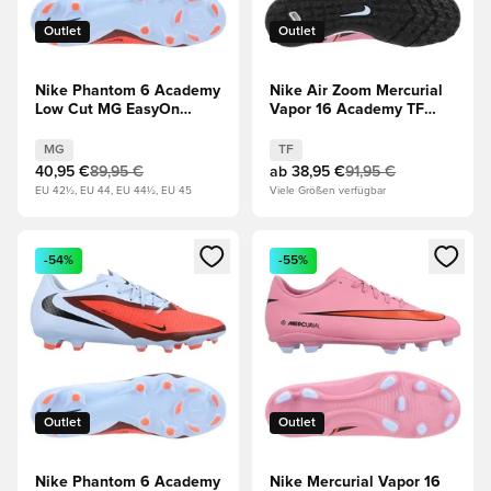
Outlet
Outlet
Nike Phantom 6 Academy
Nike Air Zoom Mercurial
Low Cut MG EasyOn
Vapor 16 Academy TF
Scary Good - Blau/Rot
Scary Good - Magischer
Flamingo/Schwarz/Total
MG
TF
Crimson
40,95 €
89,95 €
ab
38,95 €
91,95 €
EU 42½, EU 44, EU 44½, EU 45
Viele Größen verfügbar
Öffnet ein neues Fenster zum Anmelden oder Registrieren al
Öffnet ein neues Fenster zum 
-54%
-55%
Outlet
Outlet
Nike Phantom 6 Academy
Nike Mercurial Vapor 16