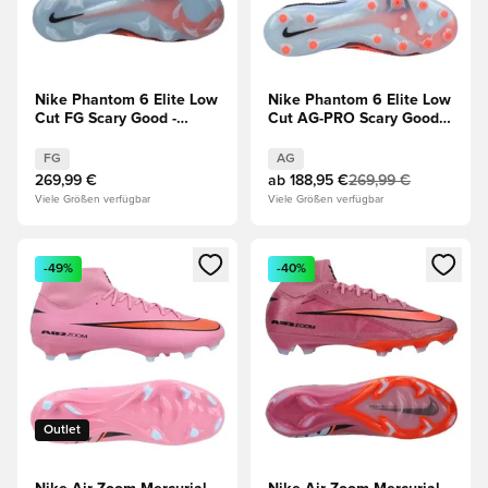
Nike Phantom 6 Elite Low
Nike Phantom 6 Elite Low
Cut FG Scary Good -
Cut AG-PRO Scary Good -
Blau/Rot
Blau/Rot
FG
AG
269,99 €
ab
188,95 €
269,99 €
Viele Größen verfügbar
Viele Größen verfügbar
Öffnet ein neues Fenster zum Anmelden oder Registrieren al
Öffnet ein neues Fenster zum 
-49%
-40%
Outlet