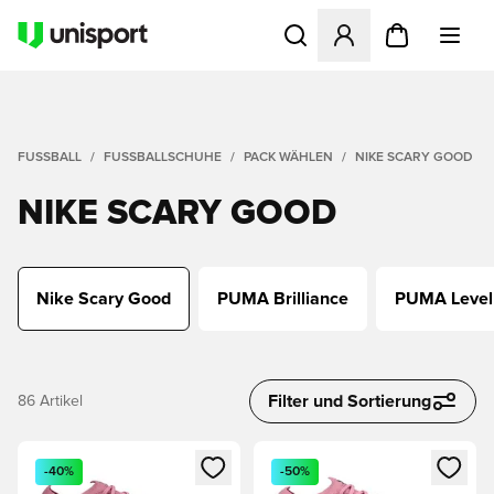
Öffnet ein neues Fenster zu
FUSSBALL
FUSSBALLSCHUHE
PACK WÄHLEN
NIKE SCARY GOOD
NIKE SCARY GOOD
Nike Scary Good
PUMA Brilliance
PUMA Level
Filter und Sortierung
86
Artikel
Öffnet ein neues Fenster zum Anmelden oder Registrieren al
Öffnet ein neues Fenster zum 
-40%
-50%