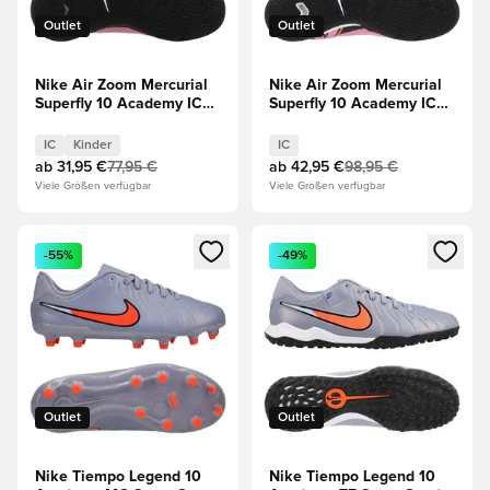
Outlet
Outlet
Nike Air Zoom Mercurial
Nike Air Zoom Mercurial
Superfly 10 Academy IC
Superfly 10 Academy IC
Scary Good - Magischer
Scary Good - Magischer
Flamingo/Schwarz/Total
Flamingo/Schwarz/Total
IC
Kinder
IC
Crimson Kinder
Crimson
ab
31,95 €
77,95 €
ab
42,95 €
98,95 €
Viele Größen verfügbar
Viele Größen verfügbar
Öffnet ein neues Fenster zum Anmelden oder Registrieren al
Öffnet ein neues Fenster zum 
-55%
-49%
Outlet
Outlet
Nike Tiempo Legend 10
Nike Tiempo Legend 10