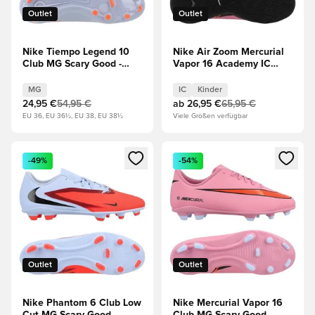
Outlet
Outlet
Nike Tiempo Legend 10
Nike Air Zoom Mercurial
Club MG Scary Good -
Vapor 16 Academy IC
Blau/Schwarz
Scary Good - Magischer
Flamingo/Schwarz/Total
MG
IC
Kinder
Crimson Kinder
24,95 €
54,95 €
ab
26,95 €
65,95 €
EU 36, EU 36½, EU 38, EU 38½
Viele Größen verfügbar
Öffnet ein neues Fenster zum Anmelden oder Registrieren al
Öffnet ein neues Fenster zum 
-49%
-54%
Outlet
Outlet
Nike Phantom 6 Club Low
Nike Mercurial Vapor 16