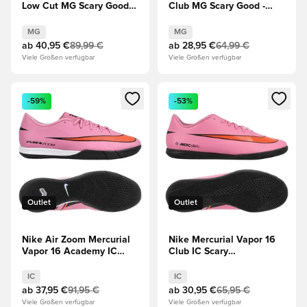
Low Cut MG Scary Good -
Club MG Scary Good -
Blau/Rot
Magischer
Flamingo/Schwarz/Total
MG
MG
Crimson
ab
40,95 €
89,99 €
ab
28,95 €
64,99 €
Viele Größen verfügbar
Viele Größen verfügbar
Öffnet ein neues Fenster zum Anmelden oder Registrieren al
Öffnet ein neues Fenster zum 
-59%
-53%
Outlet
Outlet
Nike Air Zoom Mercurial
Nike Mercurial Vapor 16
Vapor 16 Academy IC
Club IC Scary
Scary Good - Magischer
Good/Magischer
Flamingo/Schwarz/Total
Flamingo/Schwarz/Total
IC
IC
Crimson
Crimson
ab
37,95 €
91,95 €
ab
30,95 €
65,95 €
Viele Größen verfügbar
Viele Größen verfügbar