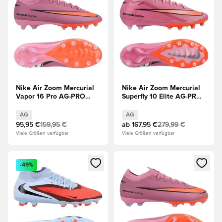
Nike Air Zoom Mercurial
Nike Air Zoom Mercurial
Vapor 16 Pro AG-PRO
Superfly 10 Elite AG-PRO
Scary Good - Magischer
Scary Good - Magischer
Flamingo/Schwarz/Total
Flamingo/Schwarz/Total
AG
AG
Crimson
Crimson
95,95 €
159,95 €
ab
167,95 €
279,99 €
Viele Größen verfügbar
Viele Größen verfügbar
Öffnet ein neues Fenster zum Anmelden oder Registrieren al
Öffnet ein neues Fenster zum 
-49%