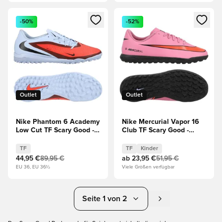
Öffnet ein neues Fenster zum Anmelden oder Registrieren al
Öffnet ein neues Fenster zum 
-50%
-52%
Outlet
Outlet
Nike Phantom 6 Academy
Nike Mercurial Vapor 16
Low Cut TF Scary Good -
Club TF Scary Good -
Blau/Rot
Magischer
Flamingo/Schwarz/Total
TF
TF
Kinder
Crimson Kinder
44,95 €
89,95 €
ab
23,95 €
51,95 €
EU 36, EU 36½
Viele Größen verfügbar
Seite 1 von 2