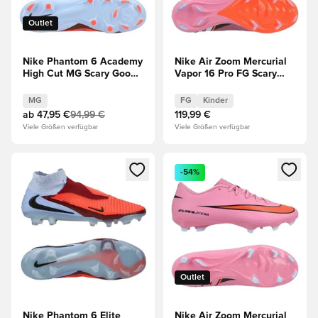
Outlet
Nike Phantom 6 Academy
Nike Air Zoom Mercurial
High Cut MG Scary Good -
Vapor 16 Pro FG Scary
Blau/Rot
Good - Magischer
Flamingo/Schwarz/Total
MG
FG
Kinder
Crimson Kinder
ab
47,95 €
94,99 €
119,99 €
Viele Größen verfügbar
Viele Größen verfügbar
Öffnet ein neues Fenster zum Anmelden oder Registrieren al
Öffnet ein neues Fenster zum 
-54%
Outlet
Nike Phantom 6 Elite
Nike Air Zoom Mercurial