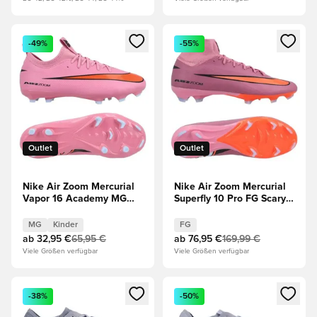
Öffnet ein neues Fenster zum Anmelden oder Registrieren al
Öffnet ein neues Fenster zum 
-49%
-55%
Outlet
Outlet
Nike Air Zoom Mercurial
Nike Air Zoom Mercurial
Vapor 16 Academy MG
Superfly 10 Pro FG Scary
Scary Good - Magischer
Good - Magischer
Flamingo/Schwarz/Total
Flamingo/Schwarz/Total
MG
Kinder
FG
Crimson Kinder
Crimson
ab
32,95 €
65,95 €
ab
76,95 €
169,99 €
Viele Größen verfügbar
Viele Größen verfügbar
Öffnet ein neues Fenster zum Anmelden oder Registrieren al
Öffnet ein neues Fenster zum 
-38%
-50%