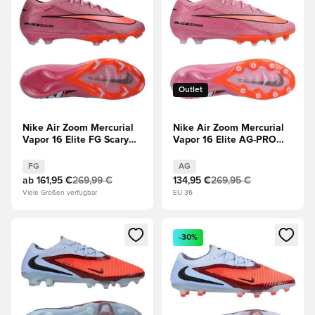
Outlet
Nike Air Zoom Mercurial
Nike Air Zoom Mercurial
Vapor 16 Elite FG Scary
Vapor 16 Elite AG-PRO
Good - Magischer
Scary Good - Magischer
Flamingo/Schwarz/Total
Flamingo/Schwarz/Total
FG
AG
Crimson
Crimson
ab
161,95 €
269,99 €
134,95 €
269,95 €
Viele Größen verfügbar
EU 36
Öffnet ein neues Fenster zum Anmelden oder Registrieren al
Öffnet ein neues Fenster zum 
-30%