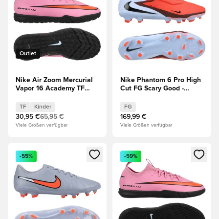
Outlet
Nike Air Zoom Mercurial
Nike Phantom 6 Pro High
Vapor 16 Academy TF
Cut FG Scary Good -
Scary Good - Magischer
Blau/Rot
Flamingo/Schwarz/Total
TF
Kinder
FG
Crimson Kinder
30,95 €
65,95 €
169,99 €
Viele Größen verfügbar
Viele Größen verfügbar
Öffnet ein neues Fenster zum Anmelden oder Registrieren al
Öffnet ein neues Fenster zum 
-55%
-59%