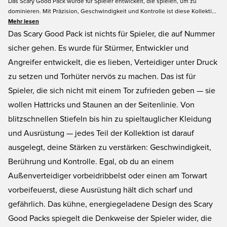
Das Scary Good Pack wurde für Spieler entwickelt, die spielen, um zu
dominieren. Mit Präzision, Geschwindigkeit und Kontrolle ist diese Kollektion
für Angreifer gemacht, die Verteidigern und Torhütern gleichermaßen das
Mehr lesen
Fürchten lehren. Von den Schuhen bis zur Ausrüstung ist jedes Teil darauf
Das Scary Good Pack ist nichts für Spieler, die auf Nummer
ausgelegt, deine volle Offensivkraft zu entfesseln. Keine Zurückhaltung -
sicher gehen. Es wurde für Stürmer, Entwickler und
dieses Pack ist beängstigend gut.
Angreifer entwickelt, die es lieben, Verteidiger unter Druck
zu setzen und Torhüter nervös zu machen. Das ist für
Spieler, die sich nicht mit einem Tor zufrieden geben — sie
wollen Hattricks und Staunen an der Seitenlinie. Von
blitzschnellen Stiefeln bis hin zu spieltauglicher Kleidung
und Ausrüstung — jedes Teil der Kollektion ist darauf
ausgelegt, deine Stärken zu verstärken: Geschwindigkeit,
Berührung und Kontrolle. Egal, ob du an einem
Außenverteidiger vorbeidribbelst oder einen am Torwart
vorbeifeuerst, diese Ausrüstung hält dich scharf und
gefährlich. Das kühne, energiegeladene Design des Scary
Good Packs spiegelt die Denkweise der Spieler wider, die