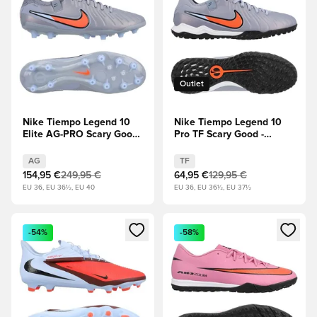
Outlet
Nike Tiempo Legend 10
Nike Tiempo Legend 10
Elite AG-PRO Scary Good
Pro TF Scary Good -
- Blau/Schwarz
Blau/Schwarz
AG
TF
154,95 €
249,95 €
64,95 €
129,95 €
EU 36, EU 36½, EU 40
EU 36, EU 36½, EU 37½
Öffnet ein neues Fenster zum Anmelden oder Registrieren al
Öffnet ein neues Fenster zum 
-54%
-58%