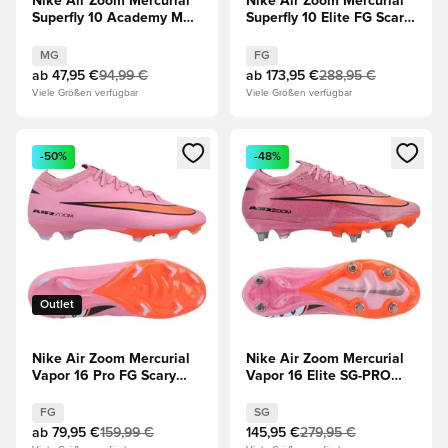
Nike Air Zoom Mercurial
Nike Air Zoom Mercurial
Superfly 10 Academy MG
Superfly 10 Elite FG Scary
Scary Good - Magischer
Good - Magischer
Flamingo/Schwarz/Total
Flamingo/Schwarz/Total
MG
FG
Crimson
Crimson
ab
47,95 €
94,99 €
ab
173,95 €
288,95 €
Viele Größen verfügbar
Viele Größen verfügbar
Öffnet ein neues Fenster zum Anmelden oder Registrieren al
Öffnet ein neues Fenster zum 
-50%
-48%
Outlet
Nike Air Zoom Mercurial
Nike Air Zoom Mercurial
Vapor 16 Pro FG Scary
Vapor 16 Elite SG-PRO
Good - Magischer
Scary Good - Magischer
Flamingo/Schwarz/Total
Flamingo/Schwarz/Total
FG
SG
Crimson
Crimson
ab
79,95 €
159,99 €
145,95 €
279,95 €