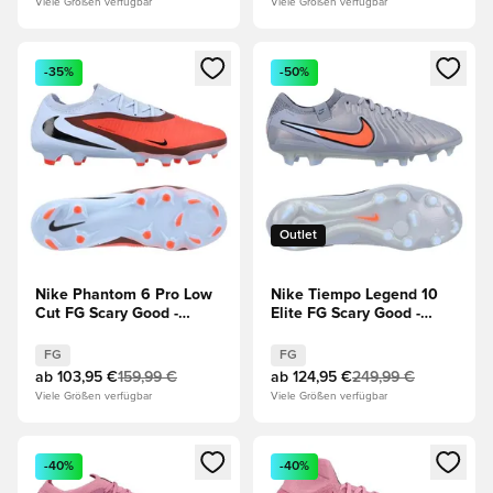
Viele Größen verfügbar
Viele Größen verfügbar
Öffnet ein neues Fenster zum Anmelden oder Registrieren al
Öffnet ein neues Fenster zum 
-35%
-50%
Outlet
Nike Phantom 6 Pro Low
Nike Tiempo Legend 10
Cut FG Scary Good -
Elite FG Scary Good -
Blau/Rot
Blau/Schwarz
FG
FG
ab
103,95 €
159,99 €
ab
124,95 €
249,99 €
Viele Größen verfügbar
Viele Größen verfügbar
Öffnet ein neues Fenster zum Anmelden oder Registrieren al
Öffnet ein neues Fenster zum 
-40%
-40%