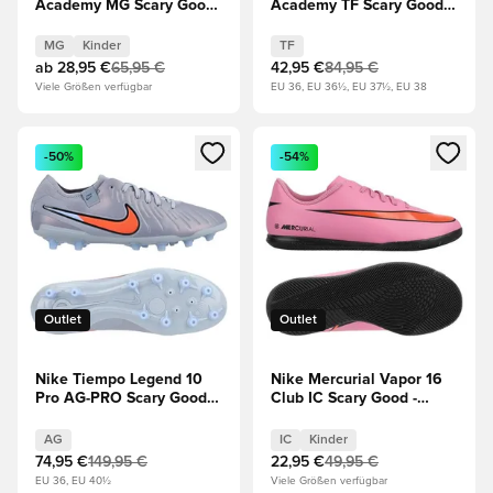
Academy MG Scary Good
Academy TF Scary Good -
- Blau/Schwarz Kinder
Blau/Schwarz
MG
Kinder
TF
ab
28,95 €
65,95 €
42,95 €
84,95 €
Viele Größen verfügbar
EU 36, EU 36½, EU 37½, EU 38
Öffnet ein neues Fenster zum Anmelden oder Registrieren al
Öffnet ein neues Fenster zum 
-50%
-54%
Outlet
Outlet
Nike Tiempo Legend 10
Nike Mercurial Vapor 16
Pro AG-PRO Scary Good -
Club IC Scary Good -
Blau/Schwarz
Magischer
Flamingo/Schwarz/Total
AG
IC
Kinder
Crimson Kinder
74,95 €
149,95 €
22,95 €
49,95 €
EU 36, EU 40½
Viele Größen verfügbar