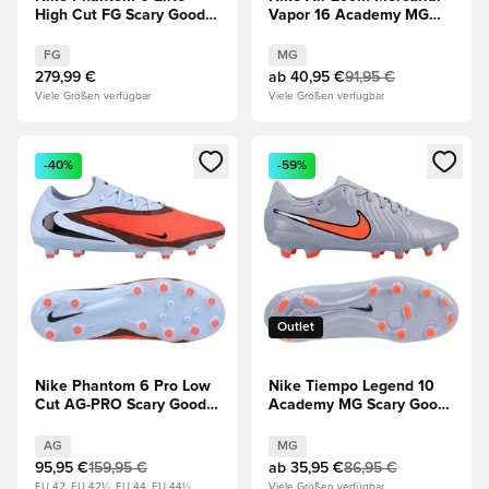
High Cut FG Scary Good -
Vapor 16 Academy MG
Blau/Rot/Schwarz
Scary Good - Magischer
Flamingo/Schwarz/Total
FG
MG
Crimson
279,99 €
ab
40,95 €
91,95 €
Viele Größen verfügbar
Viele Größen verfügbar
Öffnet ein neues Fenster zum Anmelden oder Registrieren al
Öffnet ein neues Fenster zum 
-40%
-59%
Outlet
Nike Phantom 6 Pro Low
Nike Tiempo Legend 10
Cut AG-PRO Scary Good -
Academy MG Scary Good
Blau/Rot
- Blau/Schwarz
AG
MG
95,95 €
159,95 €
ab
35,95 €
86,95 €
EU 42, EU 42½, EU 44, EU 44½
Viele Größen verfügbar