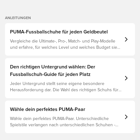
ANLEITUNGEN
PUMA-Fussballschuhe für jeden Geldbeutel
Vergleiche die Ultimate-, Pro-, Match- und Play-Modelle
und erfahre, für welches Level und welches Budget sie
geeignet sind.
Den richtigen Untergrund wählen: Der
Fussballschuh-Guide für jeden Platz
Jeder Untergrund stellt seine eigene besondere
Herausforderung dar. Die Wahl des richtigen Schuhs für
den jeweiligen Untergrund ist daher der Schlüssel zu
optimaler Leistung, Verletzungsprophylaxe und
Langlebigkeit des Schuhs. Lies weiter, um
Wähle dein perfektes PUMA-Paar
herauszufinden, welche Schuhe die beste Wahl für die
Wähle dein perfektes PUMA-Paar. Unterschiedliche
verschiedenen Untergründe sind.
Spielstile verlangen nach unterschiedlichen Schuhen -
und PUMAs Silos sind so gebaut, dass sie passen. Lies
weiter, um herauszufinden, ob der PUMA FUTURE, ULTRA