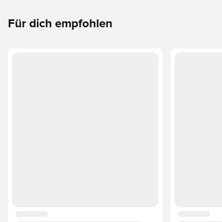
oder KING perfekt zu deinen Bedürfnissen passt.
Für dich empfohlen