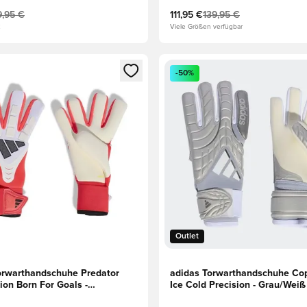
9,95 €
111,95 €
139,95 €
2
Viele Größen verfügbar
eren als Mitglied
n neues Fenster zum Anmelden oder Registrieren als Mitglied
Öffnet ein neues Fenster zum
-50%
Outlet
orwarthandschuhe Predator
adidas Torwarthandschuhe Co
ion Born For Goals -
Ice Cold Precision - Grau/Weiß
/Schwarz