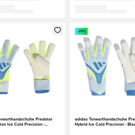
eren als Mitglied
n neues Fenster zum Anmelden oder Registrieren als Mitglied
Öffnet ein neues Fenster zum
-20%
orwarthandschuhe Predator
adidas Torwarthandschuhe Pre
on Ice Cold Precision -
Hybrid Ice Cold Precision - Bl
u/Gelb