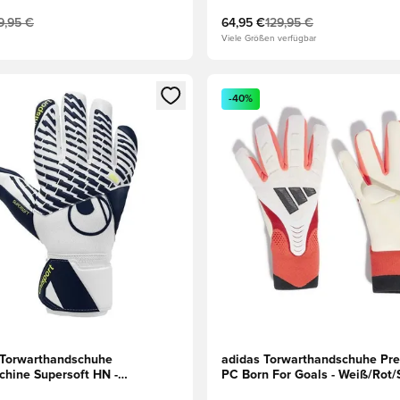
9,95 €
64,95 €
129,95 €
Viele Größen verfügbar
eren als Mitglied
n neues Fenster zum Anmelden oder Registrieren als Mitglied
Öffnet ein neues Fenster zum
-40%
 Torwarthandschuhe
adidas Torwarthandschuhe Pre
hine Supersoft HN -
PC Born For Goals - Weiß/Rot
y/Gelb