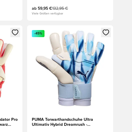
ab
59,95 €
132,95 €
Viele Größen verfügbar
 Anmelden oder Registrieren als Mitglied
Öffnet ein neues Fenster zum Anmelden oder Regis
-45%
dator Pro
PUMA Torwarthandschuhe Ultra
warz
Ultimativ Hybrid Dreamrush -
Blau/Juwelblau