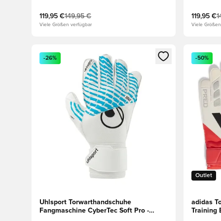
119,95 €
149,95 €
119,95 €
1
Viele Größen verfügbar
Viele Größen
Öffnet ein neues Fenster zum Anmelden oder Registri
Öffnet ei
-26%
-50%
Outlet
Uhlsport Torwarthandschuhe
adidas T
Fangmaschine CyberTec Soft Pro -
Training 
Weiß/Blau/Schwarz
Weiß/Rot