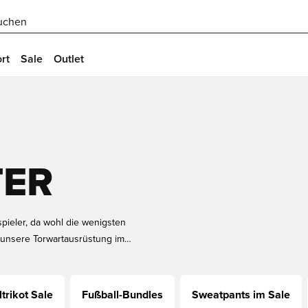
uchen
rt
Sale
Outlet
TER
pieler, da wohl die wenigsten
l unsere Torwartausrüstung im
und andere Ausrüstung zu niedrigen
rthandschuhe oder andere Dinge
trikot Sale
Fußball-Bundles
Sweatpants im Sale