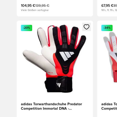
104,95 €
139,95 €
67,95 €
8
Viele Größen verfügbar
10½, 11, 11½, 1
Öffnet ein neues Fenster zum Anmelden oder Registri
Öffnet ei
-20%
-34%
adidas Torwarthandschuhe Predator
adidas T
Competition Immortal DNA -
Competit
Schwarz/Rot/Weiß
Weiß/Rot