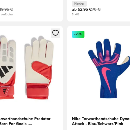
Kinder
49,95 €
ab
52,95 €
70 €
 verfügbar
3, 4½
eren als Mitglied
n neues Fenster zum Anmelden oder Registrieren als Mitglied
Öffnet ein neues Fenster zum
-29%
orwarthandschuhe Predator
Nike Torwarthandschuhe Dynam
Born For Goals -
Attack - Blau/Schwarz/Pink
/Schwarz