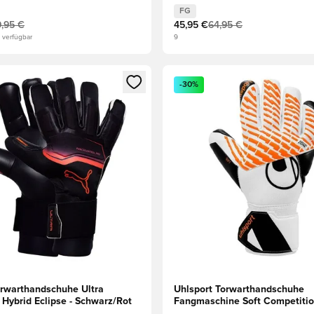
FG
,95 €
45,95 €
64,95 €
 verfügbar
9
eren als Mitglied
n neues Fenster zum Anmelden oder Registrieren als Mitglied
Öffnet ein neues Fenster zum
-30%
warthandschuhe Ultra
Uhlsport Torwarthandschuhe
 Hybrid Eclipse - Schwarz/Rot
Fangmaschine Soft Competitio
Weiß/Schwarz/Orange