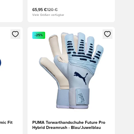
65,95 €
120 €
Viele Größen verfügbar
 Anmelden oder Registrieren als Mitglied
Öffnet ein neues Fenster zum Anmelden oder Regis
-25%
ic Fit
PUMA Torwarthandschuhe Future Pro
Hybrid Dreamrush - Blau/Juwelblau