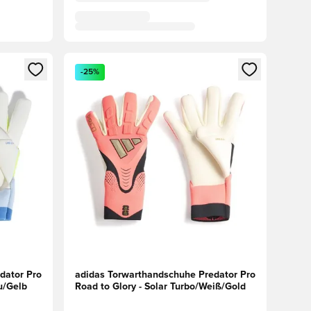
 Anmelden oder Registrieren als Mitglied
Öffnet ein neues Fenster zum Anmelden oder Regis
-25%
dator Pro
adidas Torwarthandschuhe Predator Pro
au/Gelb
Road to Glory - Solar Turbo/Weiß/Gold