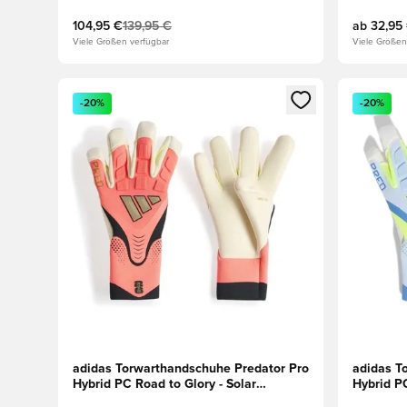
104,95 €
139,95 €
ab
32,95
Viele Größen verfügbar
Viele Größen
Öffnet ein neues Fenster zum Anmelden oder Registri
Öffnet ei
-20%
-20%
adidas Torwarthandschuhe Predator Pro
adidas T
Hybrid PC Road to Glory - Solar
Hybrid PC
Turbo/Weiß/Gold
Blau/Bla