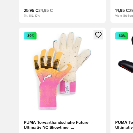
25,95 €
34,95 €
14,95 €
29
7½, 8½, 10½
Viele Größen
Öffnet ein neues Fenster zum Anmelden oder Registri
Öffnet ei
-39%
-30%
PUMA Torwarthandschuhe Future
PUMA Tor
Ultimativ NC Showtime -
Ultimativ
Pink/Blau/Gelb Weiß