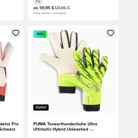
FG
ab
59,95 €
121,95 €
Viele Größen verfügbar
 Anmelden oder Registrieren als Mitglied
Öffnet ein neues Fenster zum Anmelden oder Regis
-50%
Outlet
dator Pro
PUMA Torwarthandschuhe Ultra
/Schwarz
Ultimativ Hybrid Unleashed -
Gelb/Schwarz