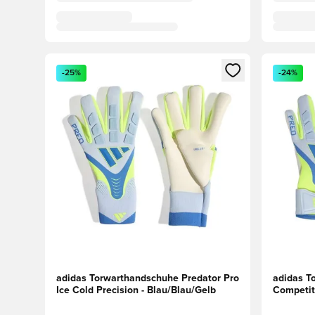
Öffnet ein neues Fenster zum Anmelden oder Registri
Öffnet ei
-25%
-24%
adidas Torwarthandschuhe Predator Pro
adidas T
Ice Cold Precision - Blau/Blau/Gelb
Competiti
Blau/Bla