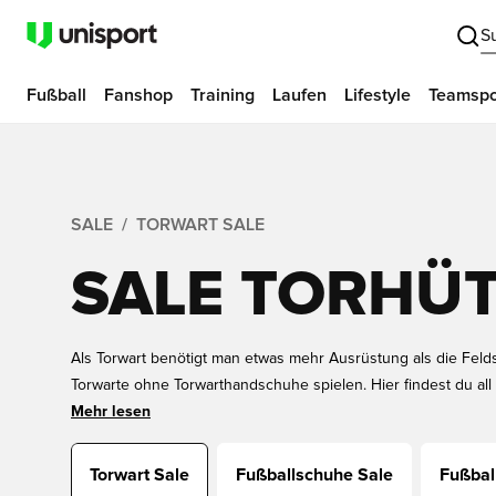
S
Fußball
Fanshop
Training
Laufen
Lifestyle
Teamspo
SALE
TORWART SALE
SALE TORHÜ
Als Torwart benötigt man etwas mehr Ausrüstung als die Felds
Torwarte ohne Torwarthandschuhe spielen. Hier findest du al
Angebot, hierunter auch Torwarthandschuhe, Torwarttrikots 
Mehr lesen
Preisen. Mit Sicherheit wirst du hier fündig, wenn du Torwa
suchst. Wir garantieren dir gute Preise bei Unisport!
Torwart Sale
Fußballschuhe Sale
Fußball