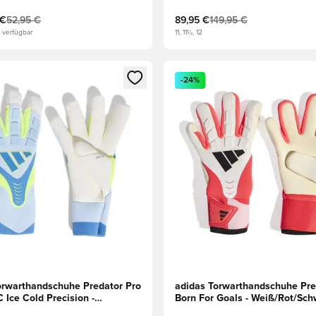
 €
52,95 €
89,95 €
149,95 €
 verfügbar
11, 11½, 12
eren als Mitglied
n neues Fenster zum Anmelden oder Registrieren als Mitglied
Öffnet ein neues Fenster zum
-24%
orwarthandschuhe Predator Pro
adidas Torwarthandschuhe Pre
 Ice Cold Precision -
Born For Goals - Weiß/Rot/Sch
u/Gelb
Kinder