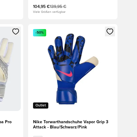
104,95 €
139,95 €
Viele Größen verfügbar
 Anmelden oder Registrieren als Mitglied
Öffnet ein neues Fenster zum Anmelden oder Regis
-50%
Outlet
pa Pro
Nike Torwarthandschuhe Vapor Grip 3
Attack - Blau/Schwarz/Pink