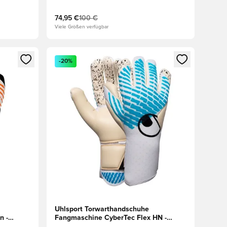
74,95 €
100 €
Viele Größen verfügbar
 Anmelden oder Registrieren als Mitglied
Öffnet ein neues Fenster zum Anmelden oder Regis
-20%
Uhlsport Torwarthandschuhe
n -
Fangmaschine CyberTec Flex HN -
Weiß/Blau/Schwarz