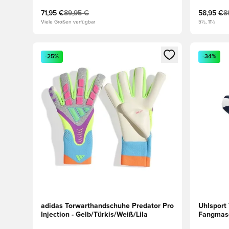
71,95 €
89,95 €
58,95 €
8
Viele Größen verfügbar
5½, 11½
Öffnet ein neues Fenster zum Anmelden oder Registri
Öffnet ei
-25%
-34%
adidas Torwarthandschuhe Predator Pro
Uhlsport
Injection - Gelb/Türkis/Weiß/Lila
Fangmasc
Weiß/Nav