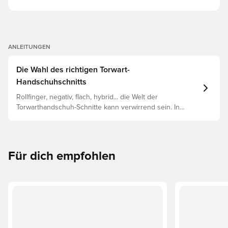
ANLEITUNGEN
Die Wahl des richtigen Torwart-
Handschuhschnitts
Rollfinger, negativ, flach, hybrid... die Welt der
Torwarthandschuh-Schnitte kann verwirrend sein. In
diesem Leitfaden werden die wichtigsten Unterschiede
erläutert, damit du den richtigen Schnitt für jede Hand
findest.
Für dich empfohlen