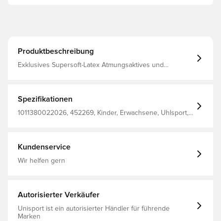
Produktbeschreibung
Exklusives Supersoft-Latex Atmungsaktives und
komfortables Textilmaterial Umfassender Latexriemen
und Vollbandage für sicheren Halt am Handgelenk 3D-
geprägte Rückprallzone für Flexibilität und optimales
Stanzen Halbnegativer Schnitt
Spezifikationen
1011380022026, 452269, Kinder, Erwachsene, Uhlsport,
Nein, Supersoft, Half Negative Cut, Torwarthandschuhe,
Besser, Herren, Blau
Kundenservice
Wir helfen gern
Autorisierter Verkäufer
Unisport ist ein autorisierter Händler für führende
Marken