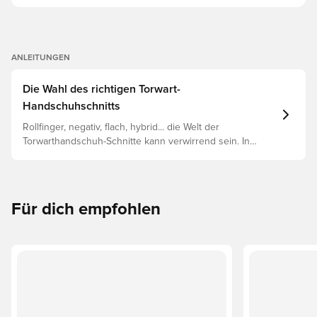
ANLEITUNGEN
Die Wahl des richtigen Torwart-
Handschuhschnitts
Rollfinger, negativ, flach, hybrid... die Welt der
Torwarthandschuh-Schnitte kann verwirrend sein. In
diesem Leitfaden werden die wichtigsten Unterschiede
erläutert, damit du den richtigen Schnitt für jede Hand
findest.
Für dich empfohlen