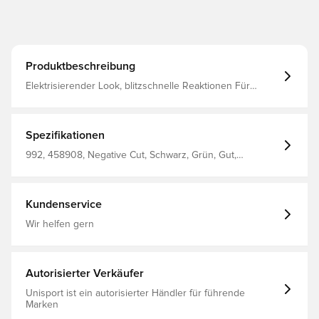
Produktbeschreibung
Elektrisierender Look, blitzschnelle Reaktionen Für
Torhüter, die mit Tempo und Selbstvertrauen spielen: Der
VOLT NC vereint die Präzision des NC-Schnitts mit
moderner Grip-Technologie Breathprene + 4 mm
Laminierungsschaum Elastisches Latexband GIGA GRIP-
Spezifikationen
Schaum Negativschnitt
992, 458908, Negative Cut, Schwarz, Grün, Gut,
4keepers, Nein, Torwarthandschuhe, Herren,
Erwachsene
Kundenservice
Wir helfen gern
Autorisierter Verkäufer
Unisport ist ein autorisierter Händler für führende
Marken