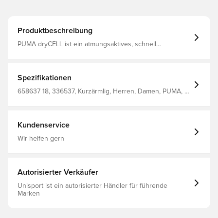
Produktbeschreibung
PUMA dryCELL ist ein atmungsaktives, schnell
trocknendes Material, das Feuchtigkeit vom Körper
wegleitet, sodass du jederzeit trocken und bequem
bleibst Reguläre Passform Hergestellt aus 100%
Polyester
Spezifikationen
658637 18, 336537, Kurzärmlig, Herren, Damen, PUMA, T-
Shirts, Kinder, Boy'S T-Shirt 100% Recycle Polyester
(Knitted), Blau
Kundenservice
Wir helfen gern
Autorisierter Verkäufer
Unisport ist ein autorisierter Händler für führende
Marken