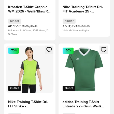
Kroatien T-Shirt Graphic
Nike Training T-Shirt Dri-
WM 2026 - Weiß/Blau/Rot
FIT Academy 25 -
Kinder
Grün/Schwarz/Weiß
Kinder
Kinder
Kinder
ab
15,95 €
25,95 €
ab
9,95 €
19,95 €
6-8 Years, 8-10 Years, 10-12 Years, 12-
Viele Größen verfügbar
14 Years
Öffnet ein neues Fenster zum Anmelden oder Registrieren al
Öffnet ein neues Fenster zum 
-70%
-50%
Outlet
Outlet
Nike Training T-Shirt Dri-
adidas Training T-Shirt
FIT Strike -
Entrada 22 - Grün/Weiß
Neon/Grau/Schwarz
Kinder