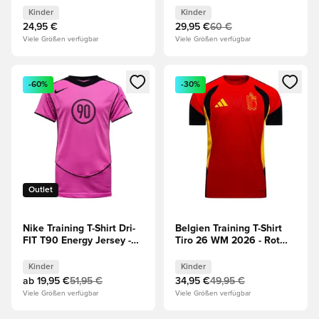
Kinder
Kinder
24,95 €
29,95 €
60 €
Viele Größen verfügbar
Viele Größen verfügbar
Öffnet ein neues Fenster zum Anmelden oder Registrieren al
Öffnet ein neues Fenster zum 
-60%
-30%
Outlet
Nike Training T-Shirt Dri-
Belgien Training T-Shirt
FIT T90 Energy Jersey -
Tiro 26 WM 2026 - Rot
Pink/Schwarz Kinder
Kinder
Kinder
Kinder
ab
19,95 €
51,95 €
34,95 €
49,95 €
Viele Größen verfügbar
Viele Größen verfügbar