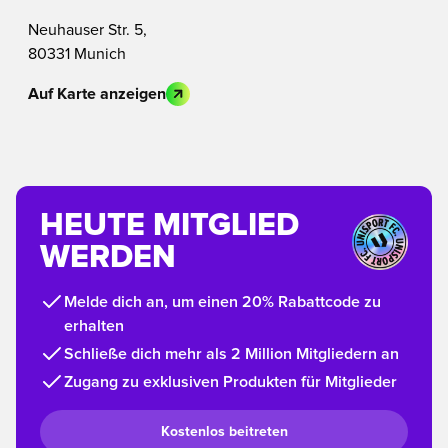
Neuhauser Str. 5,
80331 Munich
Auf Karte anzeigen
HEUTE MITGLIED
WERDEN
Melde dich an, um einen 20% Rabattcode zu
erhalten
Schließe dich mehr als 2 Million Mitgliedern an
Zugang zu exklusiven Produkten für Mitglieder
Kostenlos beitreten