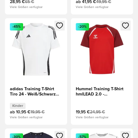
28,95 €
65 €
ab
41,95 €
49,95 €
Viele Größen verfügbar
Viele Größen verfügbar
Öffnet ein neues Fenster zum Anmelden oder Registrieren al
Öffnet ein neues Fenster zum 
-45%
-20%
adidas Training T-Shirt
Hummel Training T-Shirt
Tiro 24 - Weiß/Schwarz
hmlLEAD 2.0 -
Kinder
Rot/Braun/Weiß Kinder
Kinder
ab
10,95 €
19,95 €
19,95 €
24,95 €
Viele Größen verfügbar
Viele Größen verfügbar
Öffnet ein neues Fenster zum Anmelden oder Registrieren al
Öffnet ein neues Fenster zum 
-30%
-57%