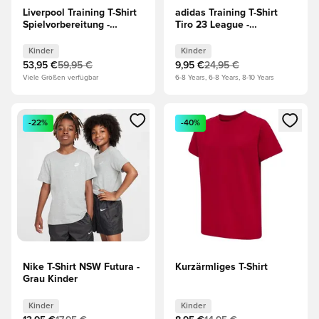
Liverpool Training T-Shirt
adidas Training T-Shirt
Spielvorbereitung -
Tiro 23 League -
Rot/Braun Kinder
Blau/Weiß Kinder
Kinder
Kinder
53,95 €
59,95 €
9,95 €
24,95 €
Viele Größen verfügbar
6-8 Years, 6-8 Years, 8-10 Years
Öffnet ein neues Fenster zum Anmelden oder Registrieren al
Öffnet ein neues Fenster zum 
-22%
-40%
Nike T-Shirt NSW Futura -
Kurzärmliges T-Shirt
Grau Kinder
Kinder
Kinder