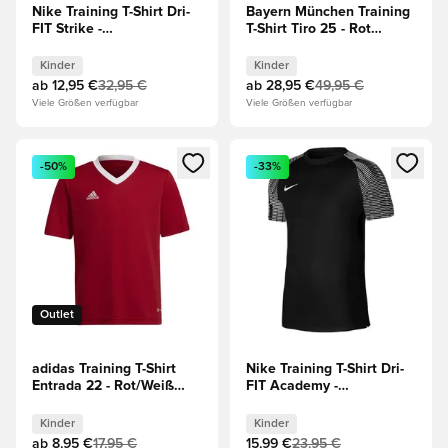
Nike Training T-Shirt Dri-
Bayern München Training
FIT Strike -
T-Shirt Tiro 25 - Rot
Blau/Schwarz/Pink Kinder
Kinder
Kinder
Kinder
ab
12,95 €
32,95 €
ab
28,95 €
49,95 €
Viele Größen verfügbar
Viele Größen verfügbar
Öffnet ein neues Fenster zum Anmelden oder Registrieren al
Öffnet ein neues Fenster zum 
-50%
-33%
Outlet
adidas Training T-Shirt
Nike Training T-Shirt Dri-
Entrada 22 - Rot/Weiß
FIT Academy -
Kinder
Schwarz/Weiß Kinder
Kinder
Kinder
ab
8,95 €
17,95 €
15,99 €
23,95 €