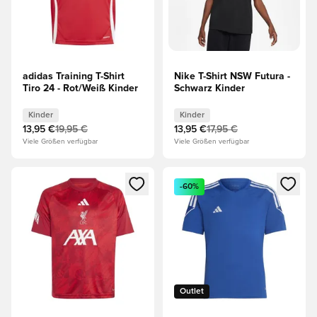
adidas Training T-Shirt
Nike T-Shirt NSW Futura -
Tiro 24 - Rot/Weiß Kinder
Schwarz Kinder
Kinder
Kinder
13,95 €
19,95 €
13,95 €
17,95 €
Viele Größen verfügbar
Viele Größen verfügbar
Öffnet ein neues Fenster zum Anmelden oder Registrieren al
Öffnet ein neues Fenster zum 
-60%
Outlet