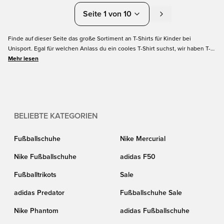
Seite 1 von 10
Finde auf dieser Seite das große Sortiment an T-Shirts für Kinder bei
Unisport. Egal für welchen Anlass du ein cooles T-Shirt suchst, wir haben T-
Shirts für Kinder für den täglichen Gebrauch und zum Sport treiben.
Mehr lesen
Entdecke die neuesten T-Shirts der beliebtesten Marken wie Nike, PUMA,
adidas und viele mehr. Wähle deine Größe und Lieblingsfarbe aus und
bestelle dein T-Shirt für Kinder noch heute bei Unisport.
BELIEBTE KATEGORIEN
Fußballschuhe
Nike Mercurial
Nike Fußballschuhe
adidas F50
Fußballtrikots
Sale
adidas Predator
Fußballschuhe Sale
Nike Phantom
adidas Fußballschuhe