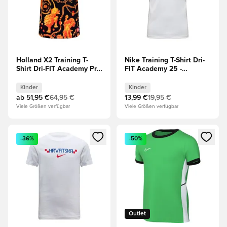
Holland X2 Training T-
Nike Training T-Shirt Dri-
Shirt Dri-FIT Academy Pro
FIT Academy 25 -
Spielvorbereitung WM
Weiß/Schwarz/Grau
2026 - Schwarz Kinder
Kinder
Kinder
Kinder
ab
51,95 €
64,95 €
13,99 €
19,95 €
Viele Größen verfügbar
Viele Größen verfügbar
Öffnet ein neues Fenster zum Anmelden oder Registrieren al
Öffnet ein neues Fenster zum 
-36%
-50%
Outlet