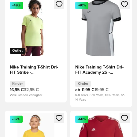
Öffnet ein neues Fenster zum Anmelden oder Registrieren al
Öffnet ein neues Fenster zum 
-49%
-40%
Outlet
Nike Training T-Shirt Dri-
Nike Training T-Shirt Dri-
FIT Strike -
FIT Academy 25 -
Grün/Grün/Schwarz
Grau/Schwarz/Weiß
Kinder
Kinder
Kinder
Kinder
16,95 €
32,95 €
ab
11,95 €
19,95 €
Viele Größen verfügbar
6-8 Years, 8-10 Years, 10-12 Years, 12-
14 Years
Öffnet ein neues Fenster zum Anmelden oder Registrieren al
Öffnet ein neues Fenster zum 
-37%
-60%