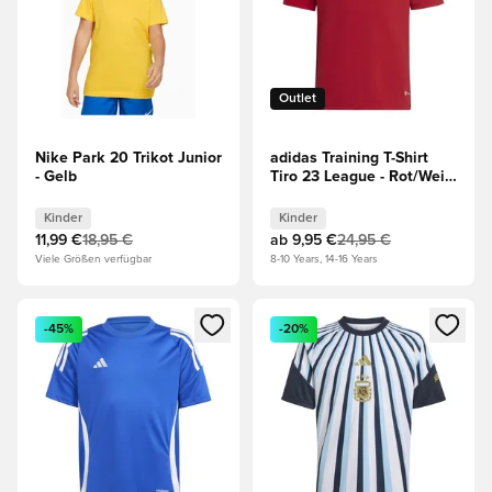
Outlet
Nike Park 20 Trikot Junior
adidas Training T-Shirt
- Gelb
Tiro 23 League - Rot/Weiß
Kinder
Kinder
Kinder
11,99 €
18,95 €
ab
9,95 €
24,95 €
Viele Größen verfügbar
8-10 Years, 14-16 Years
Öffnet ein neues Fenster zum Anmelden oder Registrieren al
Öffnet ein neues Fenster zum 
-45%
-20%