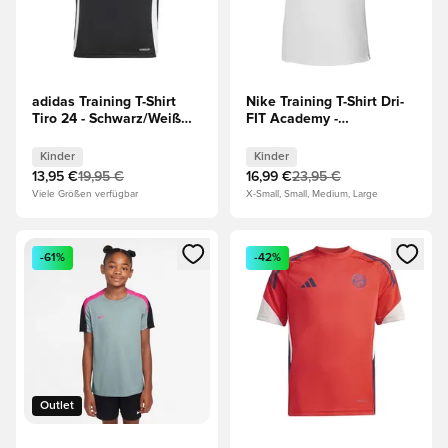
adidas Training T-Shirt
Nike Training T-Shirt Dri-
Tiro 24 - Schwarz/Weiß
FIT Academy -
Kinder
Schwarz/Weiß Kinder
Kinder
Kinder
13,95 €
19,95 €
16,99 €
23,95 €
Viele Größen verfügbar
X-Small, Small, Medium, Large
Öffnet ein neues Fenster zum Anmelden oder Registrieren al
Öffnet ein neues Fenster zum 
-61%
-42%
Outlet