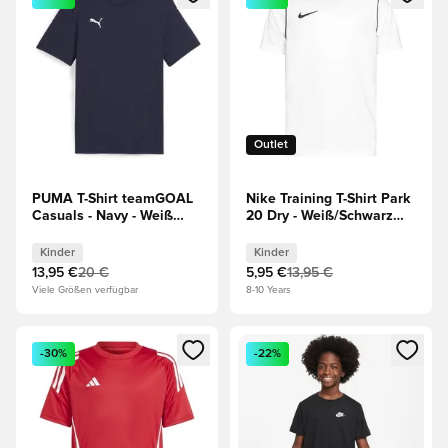
Outlet
PUMA T-Shirt teamGOAL
Nike Training T-Shirt Park
Casuals - Navy - Weiß
20 Dry - Weiß/Schwarz
Kinder
Kinder
Kinder
Kinder
13,95 €
20 €
5,95 €
13,95 €
Viele Größen verfügbar
8-10 Years
Öffnet ein neues Fenster zum Anmelden oder Registrieren al
Öffnet ein neues Fenster zum 
-30%
-22%