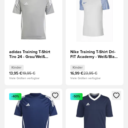
adidas Training T-Shirt
Nike Training T-Shirt Dri-
Tiro 24 - Grau/Weiß
FIT Academy - Weiß/Blau
Kinder
Kinder
Kinder
Kinder
13,95 €
19,95 €
16,99 €
23,95 €
Viele Größen verfügbar
Viele Größen verfügbar
Öffnet ein neues Fenster zum Anmelden oder Registrieren al
Öffnet ein neues Fenster zum 
-40%
-50%