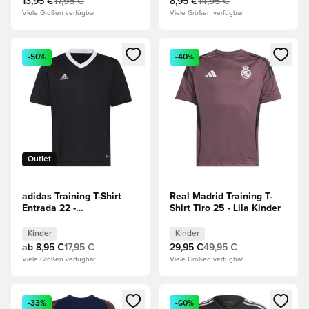
13,95 €
17,95 €
8,95 €
14,95 €
Viele Größen verfügbar
Viele Größen verfügbar
Öffnet ein neues Fenster zum Anmelden oder Registrieren al
Öffnet ein neues Fenster zum 
-50%
-40%
Outlet
adidas Training T-Shirt
Real Madrid Training T-
Entrada 22 -
Shirt Tiro 25 - Lila Kinder
Schwarz/Weiß Kinder
Kinder
Kinder
ab
8,95 €
17,95 €
29,95 €
49,95 €
Viele Größen verfügbar
Viele Größen verfügbar
Öffnet ein neues Fenster zum Anmelden oder Registrieren al
Öffnet ein neues Fenster zum 
-33%
-60%