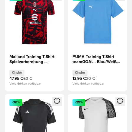
Mailand Training T-Shirt
PUMA Training T-Shirt
Spielvorbereitung -
teamGOAL - Blau/Weiß
Rot/Schwarz Kinder
Kinder
Kinder
Kinder
47,95 €
60 €
13,95 €
20 €
Viele Größen verfügbar
Viele Größen verfügbar
Öffnet ein neues Fenster zum Anmelden oder Registrieren al
Öffnet ein neues Fenster zum 
-30%
-29%