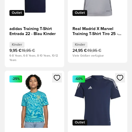
Outlet
Outlet
adidas Training T-Shirt
Real Madrid X Marvel
Entrada 22 - Blau Kinder
Training T-Shirt Tiro 25 -
Weiß/Gelb Kinder
Kinder
Kinder
9,95 €
19,95 €
24,95 €
49,95 €
6-8 Years, 6-8 Years, 8-10 Years, 10-12
Viele Größen verfügbar
Years
Öffnet ein neues Fenster zum Anmelden oder Registrieren al
Öffnet ein neues Fenster zum 
-25%
-60%
Outlet