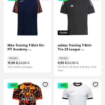
Outlet
Nike Training T-Shirt Dri-
adidas Training T-Shirt
FIT Academy -
Tiro 23 League -
Navy/Orange/Weiß Kinder
Schwarz/Weiß Kinder
Kinder
Kinder
15,99 €
23,95 €
9,95 €
24,95 €
Viele Größen verfügbar
6-8 Years, 6-8 Years, 8-10 Years, 10-12
Years
Öffnet ein neues Fenster zum Anmelden oder Registrieren al
Öffnet ein neues Fenster zum 
-20%
-30%