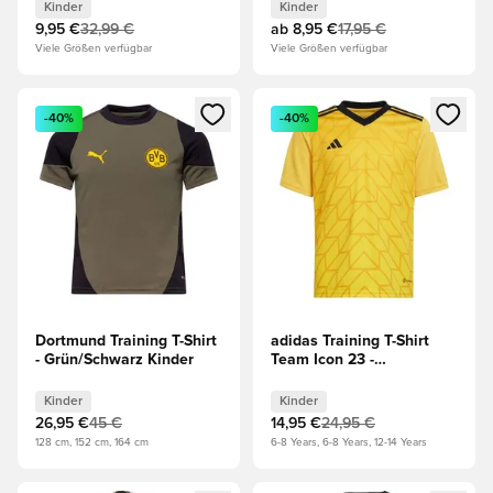
Kinder
Kinder
Kinder
9,95 €
32,99 €
ab
8,95 €
17,95 €
Viele Größen verfügbar
Viele Größen verfügbar
Öffnet ein neues Fenster zum Anmelden oder Registrieren al
Öffnet ein neues Fenster zum 
-40%
-40%
Dortmund Training T-Shirt
adidas Training T-Shirt
- Grün/Schwarz Kinder
Team Icon 23 -
Gelb/Schwarz Kinder
Kinder
Kinder
26,95 €
45 €
14,95 €
24,95 €
128 cm, 152 cm, 164 cm
6-8 Years, 6-8 Years, 12-14 Years