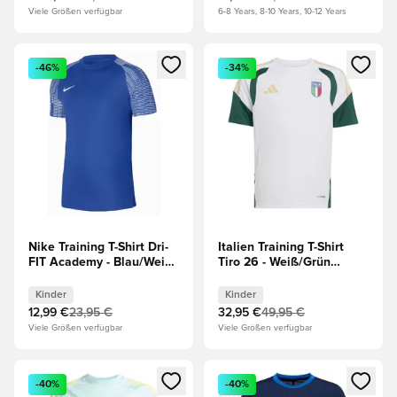
Viele Größen verfügbar
6-8 Years, 8-10 Years, 10-12 Years
Öffnet ein neues Fenster zum Anmelden oder Registrieren al
Öffnet ein neues Fenster zum 
-46%
-34%
Nike Training T-Shirt Dri-
Italien Training T-Shirt
FIT Academy - Blau/Weiß
Tiro 26 - Weiß/Grün
Kinder
Kinder
Kinder
Kinder
12,99 €
23,95 €
32,95 €
49,95 €
Viele Größen verfügbar
Viele Größen verfügbar
Öffnet ein neues Fenster zum Anmelden oder Registrieren al
Öffnet ein neues Fenster zum 
-40%
-40%