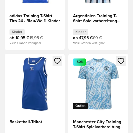
adidas Training T-Shirt
Argentinien Training T-
Tiro 24 - Blau/Weiß Kinder
Shirt Spielvorbereitung
Kinder
Kinder
Kinder
ab
10,95 €
19,95 €
ab
47,95 €
60 €
Viele Größen verfügbar
Viele Größen verfügbar
Öffnet ein neues Fenster zum Anmelden oder Registrieren al
Öffnet ein neues Fenster zum 
-50%
Outlet
Basketball-Trikot
Manchester City Training
T-Shirt Spielvorbereitung -
silber Kinder