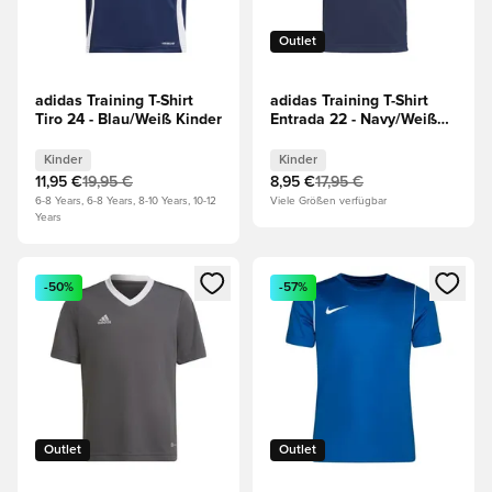
Outlet
adidas Training T-Shirt
adidas Training T-Shirt
Tiro 24 - Blau/Weiß Kinder
Entrada 22 - Navy/Weiß
Kinder
Kinder
Kinder
11,95 €
19,95 €
8,95 €
17,95 €
6-8 Years, 6-8 Years, 8-10 Years, 10-12
Viele Größen verfügbar
Years
Öffnet ein neues Fenster zum Anmelden oder Registrieren al
Öffnet ein neues Fenster zum 
-50%
-57%
Outlet
Outlet