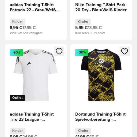
adidas Training T-Shirt
Nike Training T-Shirt Park
Entrada 22 - Grau/Weiß
20 Dry - Blau/Weiß Kinder
Kinder
Kinder
Kinder
8,95 €
17,95 €
5,95 €
13,95 €
Viele Größen verfügbar
8-10 Years, 12-14 Years
Öffnet ein neues Fenster zum Anmelden oder Registrieren al
Öffnet ein neues Fenster zum 
-60%
-30%
Outlet
adidas Training T-Shirt
Dortmund Training T-Shirt
Tiro 23 League -
Spielvorbereitung -
Weiß/Schwarz Kinder
Schwarz/Gelb Kinder
Kinder
Kinder