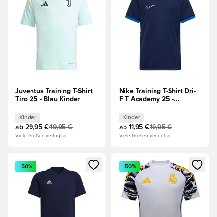
Juventus Training T-Shirt
Nike Training T-Shirt Dri-
Tiro 25 - Blau Kinder
FIT Academy 25 -
Navy/Blau/Weiß Kinder
Kinder
Kinder
ab
29,95 €
49,95 €
ab
11,95 €
19,95 €
Viele Größen verfügbar
Viele Größen verfügbar
Öffnet ein neues Fenster zum Anmelden oder Registrieren al
Öffnet ein neues Fenster zum 
-50%
-50%