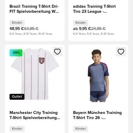
Brazil Training T-Shirt Dri-
adidas Training T-Shirt
FIT Spielvorbereitung WM
Tiro 23 League -
2026 - Grün/Blau Kinder
Blau/Weiß Kinder
Kinder
Kinder
48,95 €
64,95 €
ab
9,95 €
24,95 €
6-8 Years, 8-10 Years, 10-12 Years
6-8 Years, 6-8 Years, 8-10 Years
Öffnet ein neues Fenster zum Anmelden oder Registrieren al
Öffnet ein neues Fenster zum 
-55%
Outlet
Manchester City Training
Bayern München Training
T-Shirt Spielvorbereitung -
T-Shirt Tiro 26 -
Weiß/Dunkler Jaspis
Blau/Schwarz/Navy
Kinder
Kinder
Kinder
Kinder