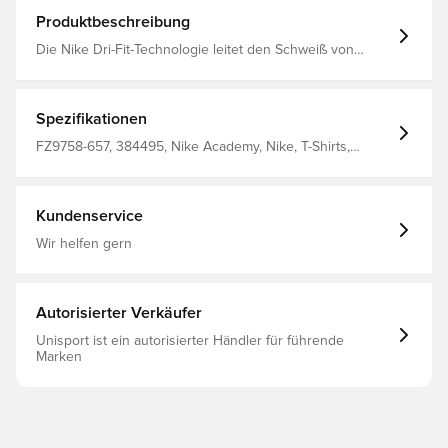
Produktbeschreibung
Die Nike Dri-Fit-Technologie leitet den Schweiß von
deiner Haut weg, sodass er schneller verdunstet, und
hilft dir, trocken und bequem zu bleiben. Schmale
Passform 100% Polyester
Spezifikationen
FZ9758-657, 384495, Nike Academy, Nike, T-Shirts,
Kurzärmlig, 100% Polyester, Herren, Damen, Kinder, Rot
Kundenservice
Wir helfen gern
Autorisierter Verkäufer
Unisport ist ein autorisierter Händler für führende
Marken