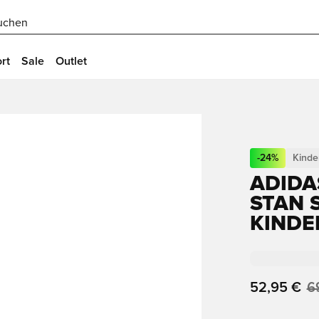
uchen
rt
Sale
Outlet
-
24
%
Kinde
ADIDA
STAN S
INDER
52,95 €
6