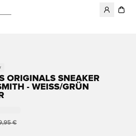
Öffnet ein neues
r
S ORIGINALS SNEAKER
MITH - WEISS/GRÜN K
9,95 €