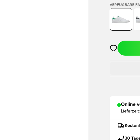
VERFÜGBARE F
Öffnet ein ne
Online v
Lieferzeit:
Kostenl
30 Tag