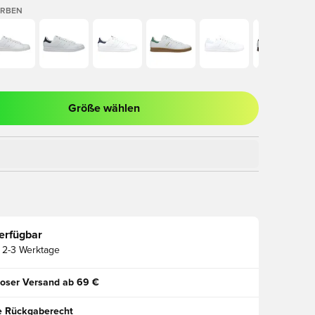
ARBEN
Größe wählen
ues Fenster zum Anmelden oder Registrieren als Mitglied
erfügbar
2-3 Werktage
oser Versand ab 69 €
e Rückgaberecht