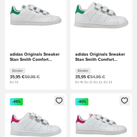
adidas Originals Sneaker
adidas Originals Sneaker
Stan Smith Comfort
Stan Smith Comfort
Closure - Weiß/Grün
Closure - Weiß/Grün
Kinder
Kleine Kinder
Kinder
Kinder
35,95 €
59,95 €
35,95 €
54,95 €
EU 33
EU 19, EU 21, EU 22, EU 23
Öffnet ein neues Fenster zum Anmelden oder Registrieren al
Öffnet ein neues Fenster zum 
-45%
-40%