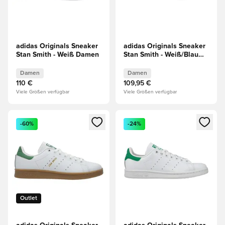
adidas Originals Sneaker
adidas Originals Sneaker
Stan Smith - Weiß Damen
Stan Smith - Weiß/Blau
Damen
Damen
Damen
110 €
109,95 €
Viele Größen verfügbar
Viele Größen verfügbar
Öffnet ein neues Fenster zum Anmelden oder Registrieren al
Öffnet ein neues Fenster zum 
-60%
-24%
Outlet