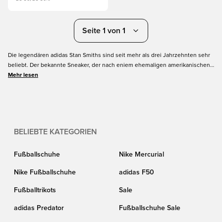
Seite 1 von 1
Die legendären adidas Stan Smiths sind seit mehr als drei Jahrzehnten sehr
beliebt. Der bekannte Sneaker, der nach eniem ehemaligen amerikanischen
Tennisspieler benannt ist, verfügt über ein einfaches, aber leicht
Mehr lesen
wiederzuerkennendes Design, bei dem die drei ikonischen Streifen durch
subtile gepunktete Linien ersetzt wurden. Wähle deinen neuen Stan Smith
in deiner Lieblingsfarbe und trage sie zu jeder Gelegenheit!
BELIEBTE KATEGORIEN
Fußballschuhe
Nike Mercurial
Nike Fußballschuhe
adidas F50
Fußballtrikots
Sale
adidas Predator
Fußballschuhe Sale