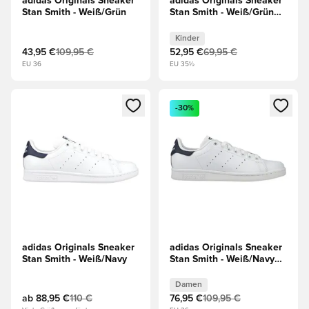
adidas Originals Sneaker
adidas Originals Sneaker
Stan Smith - Weiß/Grün
Stan Smith - Weiß/Grün
Kinder
Kinder
43,95 €
109,95 €
52,95 €
69,95 €
EU 36
EU 35½
Öffnet ein neues Fenster zum Anmelden oder Registrieren al
Öffnet ein neues Fenster zum 
-30%
adidas Originals Sneaker
adidas Originals Sneaker
Stan Smith - Weiß/Navy
Stan Smith - Weiß/Navy
Damen
Damen
ab
88,95 €
110 €
76,95 €
109,95 €