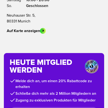
So.
Geschlossen
Neuhauser Str. 5,
80331 Munich
Auf Karte anzeigen
HEUTE MITGLIED
WERDEN
Melde dich an, um einen 20% Rabattcode zu
erhalten
Schließe dich mehr als 2 Million Mitgliedern an
Zugang zu exklusiven Produkten für Mitglieder