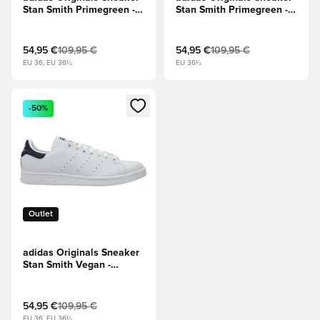
Stan Smith Primegreen -
Stan Smith Primegreen -
Weiß
Weiß/Grün
54,95 €
109,95 €
54,95 €
109,95 €
EU 36, EU 36½
EU 36½
Öffnet ein neues Fenster zum Anmelden oder Registrieren al
-50%
Outlet
adidas Originals Sneaker
Stan Smith Vegan -
Weiß/Navy
54,95 €
109,95 €
EU 36, EU 36½