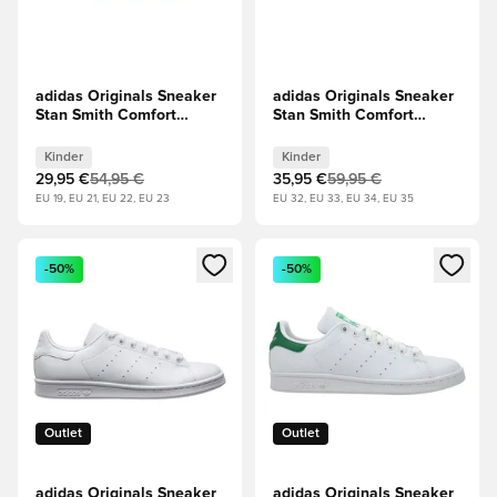
adidas Originals Sneaker
adidas Originals Sneaker
Stan Smith Comfort
Stan Smith Comfort
Closure - Weiß/Pink
Closure - Weiß/Pink
Kinder
Kinder
Kinder
Kinder
29,95 €
54,95 €
35,95 €
59,95 €
EU 19, EU 21, EU 22, EU 23
EU 32, EU 33, EU 34, EU 35
Öffnet ein neues Fenster zum Anmelden oder Registrieren al
Öffnet ein neues Fenster zum 
-50%
-50%
Outlet
Outlet
adidas Originals Sneaker
adidas Originals Sneaker