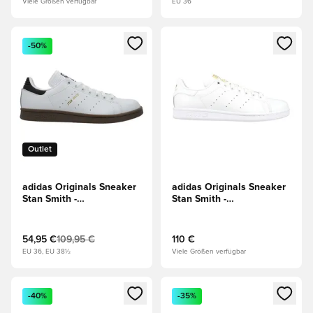
Viele Größen verfügbar
EU 36
Öffnet ein neues Fenster zum Anmelden oder Registrieren al
Öffnet ein neues Fenster zum 
-50%
Outlet
adidas Originals Sneaker
adidas Originals Sneaker
Stan Smith -
Stan Smith -
Weiß/Schwarz/Gum Light
Weiß/Weiß/Gold
Brown
54,95 €
109,95 €
110 €
EU 36, EU 38½
Viele Größen verfügbar
Öffnet ein neues Fenster zum Anmelden oder Registrieren al
Öffnet ein neues Fenster zum 
-40%
-35%