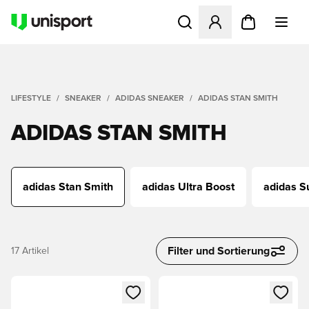
Öffnet ein neues Fenster zu
LIFESTYLE
SNEAKER
ADIDAS SNEAKER
ADIDAS STAN SMITH
ADIDAS STAN SMITH
adidas Stan Smith
adidas Ultra Boost
adidas S
Filter und Sortierung
17
Artikel
Öffnet ein neues Fenster zum Anmelden oder Registrieren al
Öffnet ein neues Fenster zum 