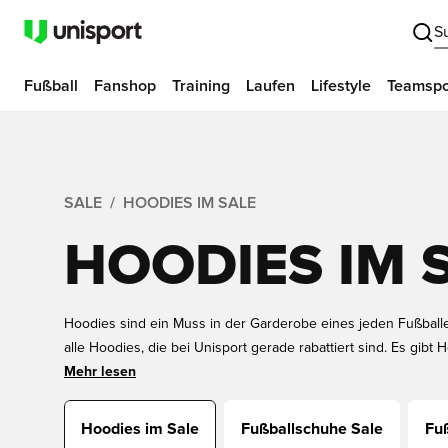
S
Fußball
Fanshop
Training
Laufen
Lifestyle
Teamspo
SALE
HOODIES IM SALE
HOODIES IM 
Hoodies sind ein Muss in der Garderobe eines jeden Fußballer
alle Hoodies, die bei Unisport gerade rabattiert sind. Es gib
Welt in verschiedenen Farben, Modellen und Größen - alle zu 
Mehr lesen
erhältlich. Entdecke die Angebote unten, und zögere nicht zu 
weg sein.
Hoodies im Sale
Fußballschuhe Sale
Fuß