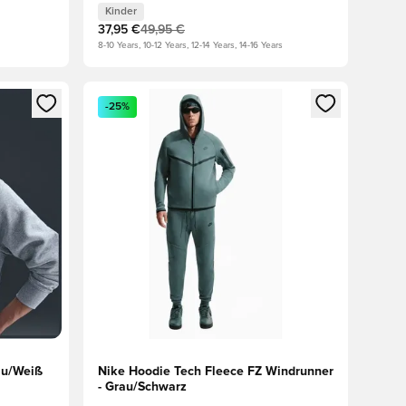
Kinder
37,95 €
49,95 €
8-10 Years, 10-12 Years, 12-14 Years, 14-16 Years
 Anmelden oder Registrieren als Mitglied
Öffnet ein neues Fenster zum Anmelden oder Regis
-25%
rau/Weiß
Nike Hoodie Tech Fleece FZ Windrunner
- Grau/Schwarz