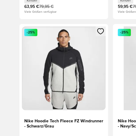
Kinder
Kinder
63,95 €
79,95 €
59,95 €
7
Viele Größen verfügbar
Viele Größen
Öffnet ein neues Fenster zum Anmelden oder Registri
Öffnet ei
-25%
-25%
Nike Hoodie Tech Fleece FZ Windrunner
Nike Hoo
- Schwarz/Grau
- Navy/S