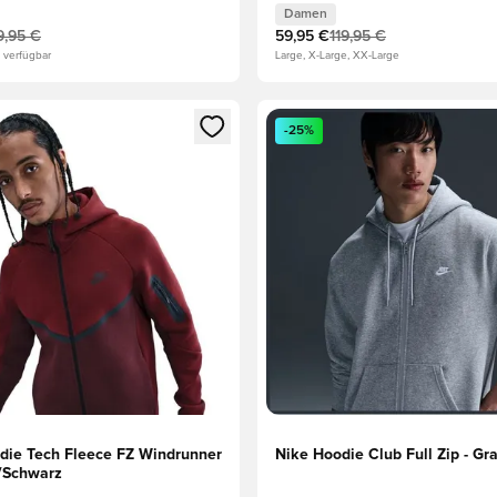
Damen
9,95 €
59,95 €
119,95 €
 verfügbar
Large, X-Large, XX-Large
eren als Mitglied
n neues Fenster zum Anmelden oder Registrieren als Mitglied
Öffnet ein neues Fenster zum
-25%
die Tech Fleece FZ Windrunner
Nike Hoodie Club Full Zip - G
t/Schwarz