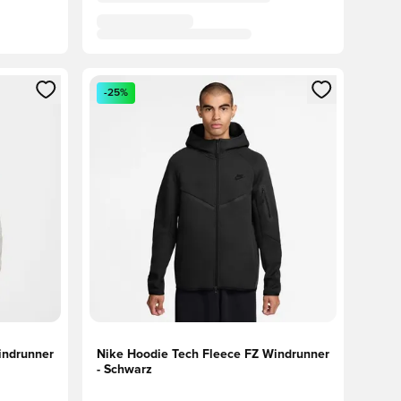
 Anmelden oder Registrieren als Mitglied
Öffnet ein neues Fenster zum Anmelden oder Regis
-25%
indrunner
Nike Hoodie Tech Fleece FZ Windrunner
- Schwarz