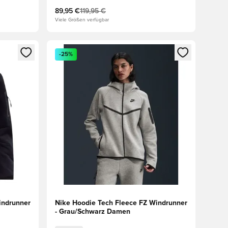
89,95 €
119,95 €
Viele Größen verfügbar
 Anmelden oder Registrieren als Mitglied
Öffnet ein neues Fenster zum Anmelden oder Regis
-25%
indrunner
Nike Hoodie Tech Fleece FZ Windrunner
- Grau/Schwarz Damen