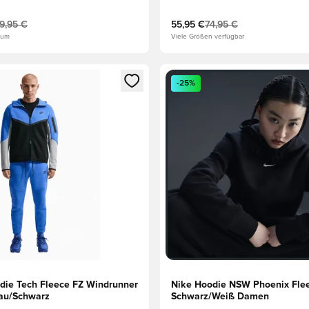
19,95 €
55,95 €
74,95 €
ium
Viele Größen verfügbar
eren als Mitglied
n neues Fenster zum Anmelden oder Registrieren als Mitglied
Öffnet ein neues Fenster zum
-25%
die Tech Fleece FZ Windrunner
Nike Hoodie NSW Phoenix Flee
rau/Schwarz
Schwarz/Weiß Damen