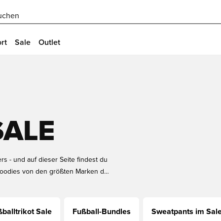
uchen
rt
Sale
Outlet
SALE
s - und auf dieser Seite findest du
t Hoodies von den größten Marken der
tollen Preisen mit großen Rabatten
lange - sonst könnten sie schnell
balltrikot Sale
Fußball-Bundles
Sweatpants im Sal