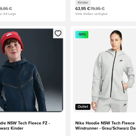
Kinder
19,95 €
63,95 €
79,95 €
e, XX-Large
Viele Größen verfügbar
eren als Mitglied
n neues Fenster zum Anmelden oder Registrieren als Mitglied
Öffnet ein neues Fenster zum
-50%
Outlet
die NSW Tech Fleece FZ -
Nike Hoodie NSW Tech Fleece
warz Kinder
Windrunner - Grau/Schwarz D