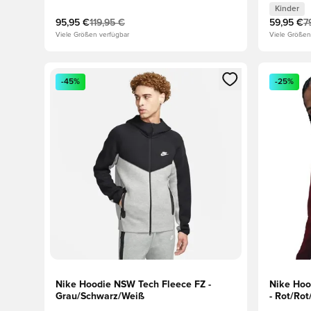
Kinder
95,95 €
119,95 €
59,95 €
7
Viele Größen verfügbar
Viele Größen
Öffnet ein neues Fenster zum Anmelden oder Registri
Öffnet ei
-45%
-25%
Nike Hoodie NSW Tech Fleece FZ -
Nike Hoo
Grau/Schwarz/Weiß
- Rot/Ro