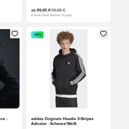
ab
89,95 €
119,95 €
X-Small, Small, Medium, X-Large
 Anmelden oder Registrieren als Mitglied
Öffnet ein neues Fenster zum Anmelden oder Regis
-40%
ce -
adidas Originals Hoodie 3-Stripes
Adicolor - Schwarz/Weiß