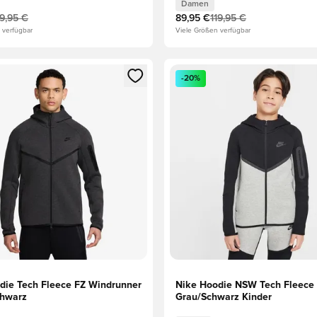
Damen
19,95 €
89,95 €
119,95 €
 verfügbar
Viele Größen verfügbar
eren als Mitglied
n neues Fenster zum Anmelden oder Registrieren als Mitglied
Öffnet ein neues Fenster zum
-20%
die Tech Fleece FZ Windrunner
Nike Hoodie NSW Tech Fleece 
chwarz
Grau/Schwarz Kinder