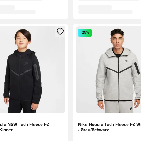
eren als Mitglied
n neues Fenster zum Anmelden oder Registrieren als Mitglied
Öffnet ein neues Fenster zum
-25%
die NSW Tech Fleece FZ -
Nike Hoodie Tech Fleece FZ W
Kinder
- Grau/Schwarz