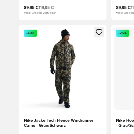
89,95 €
119,95 €
89,95 €
1
Viele Größen verfügbar
Viele Größen
Öffnet ein neues Fenster zum Anmelden oder Registri
Öffnet ei
-40%
-25%
Nike Jacke Tech Fleece Windrunner
Nike Hoo
Camo - Grün/Schwarz
- Grau/S