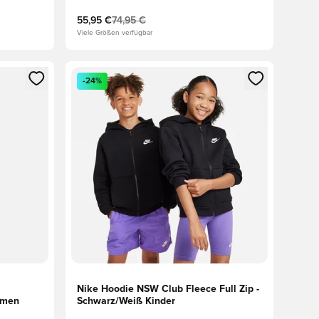
55,95 €
74,95 €
Viele Größen verfügbar
 Anmelden oder Registrieren als Mitglied
Öffnet ein neues Fenster zum Anmelden oder Regis
-24%
Nike Hoodie NSW Club Fleece Full Zip -
amen
Schwarz/Weiß Kinder