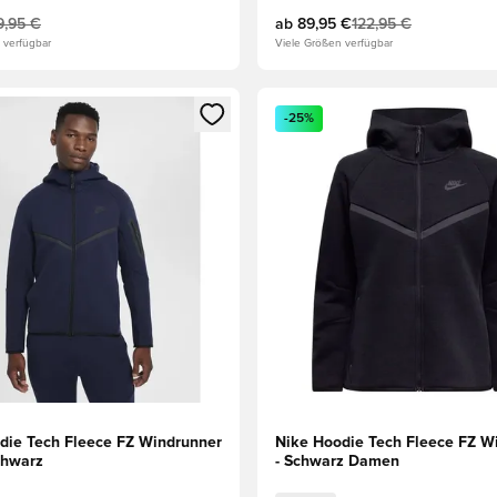
9,95 €
ab
89,95 €
122,95 €
 verfügbar
Viele Größen verfügbar
eren als Mitglied
n neues Fenster zum Anmelden oder Registrieren als Mitglied
Öffnet ein neues Fenster zum
-25%
die Tech Fleece FZ Windrunner
Nike Hoodie Tech Fleece FZ W
chwarz
- Schwarz Damen