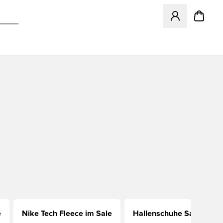
Öffnet ein neues
e
Nike Tech Fleece im Sale
Hallenschuhe Sale