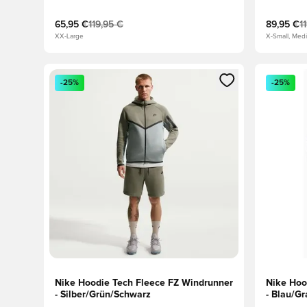
65,95 €
119,95 €
89,95 €
1
XX-Large
X-Small, Med
Öffnet ein neues Fenster zum Anmelden oder Registri
Öffnet ei
-25%
-25%
Nike Hoodie Tech Fleece FZ Windrunner
Nike Hoo
- Silber/Grün/Schwarz
- Blau/G