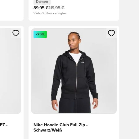
Damen
89,95 €
119,95 €
Viele Größen verfügbar
 Anmelden oder Registrieren als Mitglied
Öffnet ein neues Fenster zum Anmelden oder Regis
-25%
FZ -
Nike Hoodie Club Full Zip -
Schwarz/Weiß