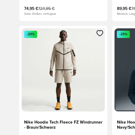
74,95 €
124,95 €
89,95 €
1
Viele Größen verfügbar
Medium, Larg
Öffnet ein neues Fenster zum Anmelden oder Registri
Öffnet ei
-20%
-25%
Nike Hoodie Tech Fleece FZ Windrunner
Nike Hoo
- Braun/Schwarz
Navy/Sch