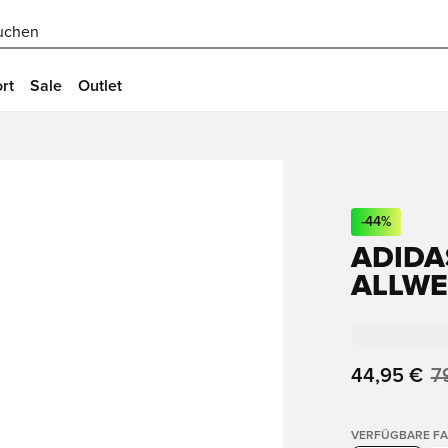
uchen
rt
Sale
Outlet
-
44
%
ADIDA
ALLWE
44,95 €
7
VERFÜGBARE F