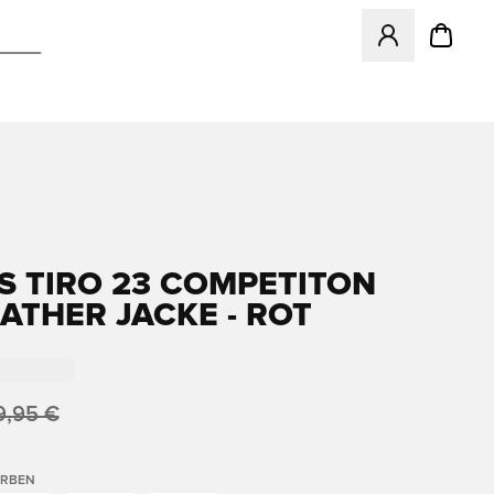
Öffnet ein neues
S TIRO 23 COMPETITON
ATHER JACKE - ROT
9,95 €
ARBEN