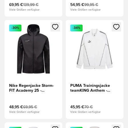
69,95 €
139,99 €
54,95 €
99,95 €
Viele Größen verfügbar
Viele Größen verfügbar
Öffnet ein neues Fenster zum Anmelden oder Registrieren al
Öffnet ein neues Fenster zum 
-30%
-34%
Nike Regenjacke Storm-
PUMA Trainingsjacke
FIT Academy 25 -
teamKING Anthem -
Schwarz/Weiß
Weiß/Schwarz
48,95 €
69,95 €
45,95 €
70 €
Viele Größen verfügbar
Viele Größen verfügbar
Öffnet ein neues Fenster zum Anmelden oder Registrieren al
Öffnet ein neues Fenster zum 