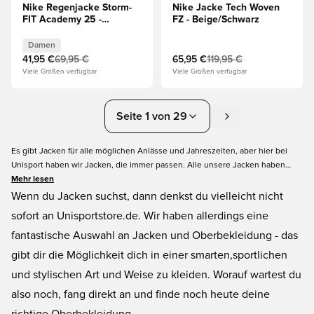
Nike Regenjacke Storm-
Nike Jacke Tech Woven
FIT Academy 25 -
FZ - Beige/Schwarz
Navy/Weiß Damen
Damen
41,95 €
69,95 €
65,95 €
119,95 €
Viele Größen verfügbar
Viele Größen verfügbar
Seite 1 von 29
Es gibt Jacken für alle möglichen Anlässe und Jahreszeiten, aber hier bei
Unisport haben wir Jacken, die immer passen. Alle unsere Jacken haben
eine sportlichen Stil, so dass du deine Leidenschaft für Fußball auch neben
Mehr lesen
dem Platz zeigen kannst. Wir haben Daunenjacken, Westen, Bomberjacken
Wenn du Jacken suchst, dann denkst du vielleicht nicht
und viele weitere Modelle für dich in unserer riesigen Auswahl im Angebot.
sofort an Unisportstore.de. Wir haben allerdings eine
Du kannst auch ohne Probleme eine Jacke mit dem Logo deiner
fantastische Auswahl an Jacken und Oberbekleidung - das
Lieblingsmannschaft auf der Brust finden und das in gewohnter Qualität.
gibt dir die Möglichkeit dich in einer smarten,sportlichen
und stylischen Art und Weise zu kleiden. Worauf wartest du
also noch, fang direkt an und finde noch heute deine