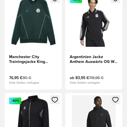
Manchester City
Argentinien Jacke
Trainingsjacke King
Anthem Auswärts OG WM
Anthem - Grün/Blau
2026 - Schwarz
76,95 €
90 €
ab
83,95 €
119,95 €
Viele Größen verfügbar
Viele Größen verfügbar
Öffnet ein neues Fenster zum Anmelden oder Registrieren al
Öffnet ein neues Fenster zum 
-40%