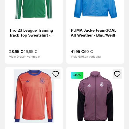
Tiro 23 League Training
PUMA Jacke teamGOAL
Track Top Sweatshirt -
All Weather - Blau/Weiß
Grün
28,95 €
49,95 €
41,95 €
60 €
Viele Größen verfügbar
Viele Größen verfügbar
Öffnet ein neues Fenster zum Anmelden oder Registrieren al
Öffnet ein neues Fenster zum 
-40%