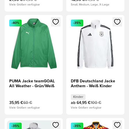
Viele Größen verfügbar
Small, Medium, Large, X-Large
Öffnet ein neues Fenster zum Anmelden oder Registrieren al
Öffnet ein neues Fenster zum 
-40%
-35%
PUMA Jacke teamGOAL
DFB Deutschland Jacke
All Weather - Grün/Weiß
Anthem - Weiß Kinder
Kinder
35,95 €
60 €
ab
64,95 €
100 €
Viele Größen verfügbar
Viele Größen verfügbar
Öffnet ein neues Fenster zum Anmelden oder Registrieren al
Öffnet ein neues Fenster zum 
-35%
-35%