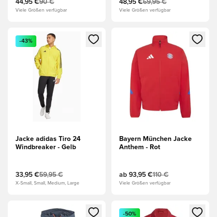
44,95 €
90 €
48,95 €
69,95 €
Viele Größen verfügbar
Viele Größen verfügbar
Öffnet ein neues Fenster zum Anmelden oder Registrieren al
Öffnet ein neues Fenster zum 
-43%
Jacke adidas Tiro 24
Bayern München Jacke
Windbreaker - Gelb
Anthem - Rot
33,95 €
59,95 €
ab
93,95 €
110 €
X-Small, Small, Medium, Large
Viele Größen verfügbar
Öffnet ein neues Fenster zum Anmelden oder Registrieren al
Öffnet ein neues Fenster zum 
-50%