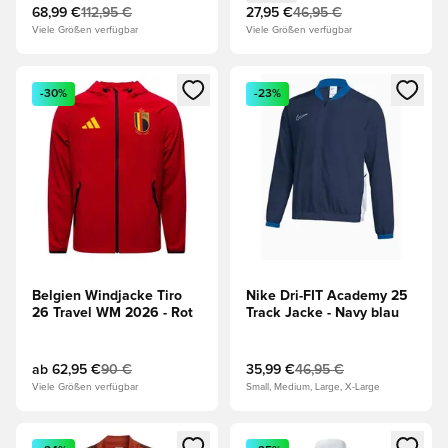
68,99 €
112,95 €
27,95 €
46,95 €
Viele Größen verfügbar
Viele Größen verfügbar
Öffnet ein neues Fenster zum Anmelden oder Registrieren al
Öffnet ein neues Fenster zum 
-30%
-23%
Belgien Windjacke Tiro
Nike Dri-FIT Academy 25
26 Travel WM 2026 - Rot
Track Jacke - Navy blau
ab
62,95 €
90 €
35,99 €
46,95 €
Viele Größen verfügbar
Small, Medium, Large, X-Large
Öffnet ein neues Fenster zum Anmelden oder Registrieren al
Öffnet ein neues Fenster zum 