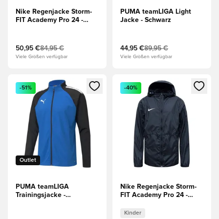
Nike Regenjacke Storm-
PUMA teamLIGA Light
FIT Academy Pro 24 -
Jacke - Schwarz
Navy/Weiß
50,95 €
84,95 €
44,95 €
89,95 €
Viele Größen verfügbar
Viele Größen verfügbar
Öffnet ein neues Fenster zum Anmelden oder Registrieren al
Öffnet ein neues Fenster zum 
-51%
-40%
Outlet
PUMA teamLIGA
Nike Regenjacke Storm-
Trainingsjacke -
FIT Academy Pro 24 -
Blau/Schwarz
Schwarz/Weiß Kinder
Kinder