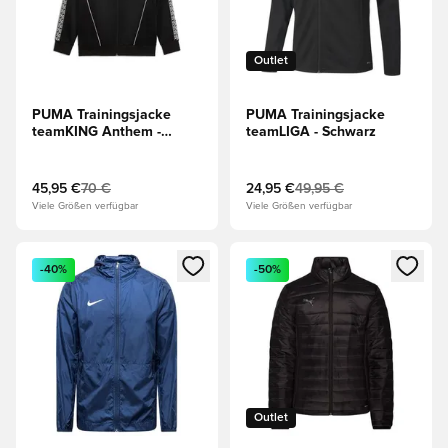
Outlet
PUMA Trainingsjacke
PUMA Trainingsjacke
teamKING Anthem -
teamLIGA - Schwarz
Schwarz/Weiß
45,95 €
70 €
24,95 €
49,95 €
Viele Größen verfügbar
Viele Größen verfügbar
Öffnet ein neues Fenster zum Anmelden oder Registrieren al
Öffnet ein neues Fenster zum 
-40%
-50%
Outlet