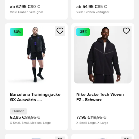
ab
67,95 €
90 €
ab
54,95 €
85 €
Viele Größen verfügbar
Viele Größen verfügbar
Öffnet ein neues Fenster zum Anmelden oder Registrieren al
Öffnet ein neues Fenster zum 
-30%
-35%
Barcelona Trainingsjacke
Nike Jacke Tech Woven
GX Auswärts -
FZ - Schwarz
Schwarz/Lila Damen
Damen
62,95 €
89,95 €
77,95 €
119,95 €
X-Small, Small, Medium, Large
X-Small, Large, X-Large