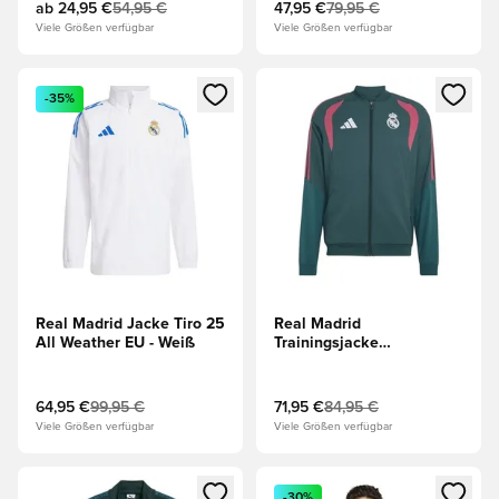
ab
24,95 €
54,95 €
47,95 €
79,95 €
Viele Größen verfügbar
Viele Größen verfügbar
Öffnet ein neues Fenster zum Anmelden oder Registrieren al
Öffnet ein neues Fenster zum 
-35%
Real Madrid Jacke Tiro 25
Real Madrid
All Weather EU - Weiß
Trainingsjacke
Presentation - Grün/Pink
64,95 €
99,95 €
71,95 €
84,95 €
Viele Größen verfügbar
Viele Größen verfügbar
Öffnet ein neues Fenster zum Anmelden oder Registrieren al
Öffnet ein neues Fenster zum 
-30%