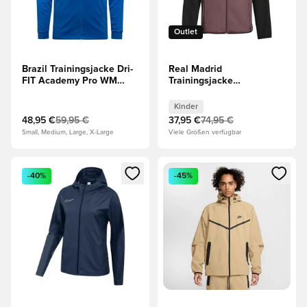
Outlet
Brazil Trainingsjacke Dri-
Real Madrid
FIT Academy Pro WM
Trainingsjacke
2026 - Blau/Gelb/Grün
Presentation Tiro 25 -
Lila/Schwarz Kinder
Kinder
48,95 €
59,95 €
37,95 €
74,95 €
Small, Medium, Large, X-Large
Viele Größen verfügbar
Öffnet ein neues Fenster zum Anmelden oder Registrieren al
Öffnet ein neues Fenster zum 
-40%
-45%