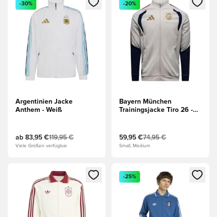
-30%
-20%
Argentinien Jacke
Bayern München
Anthem - Weiß
Trainingsjacke Tiro 26 -
Aluminium/Navy
ab
83,95 €
119,95 €
59,95 €
74,95 €
Viele Größen verfügbar
Small, Medium
Öffnet ein neues Fenster zum Anmelden oder Registrieren al
Öffnet ein neues Fenster zum 
-25%