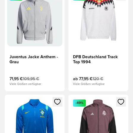
Juventus Jacke Anthem -
DFB Deutschland Track
Grau
Top 1994
71,95 €
109,95 €
ab
77,95 €
120 €
Viele Größen verfügbar
Viele Größen verfügbar
Öffnet ein neues Fenster zum Anmelden oder Registrieren al
Öffnet ein neues Fenster zum 
-49%