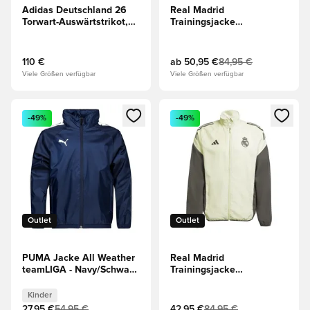
Adidas Deutschland 26
Real Madrid
Torwart-Auswärtstrikot,
Trainingsjacke
langärmlig
Presentation Tiro 25 -
Lila/Schwarz
110 €
ab
50,95 €
84,95 €
Viele Größen verfügbar
Viele Größen verfügbar
Öffnet ein neues Fenster zum Anmelden oder Registrieren al
Öffnet ein neues Fenster zum 
-49%
-49%
Outlet
Outlet
PUMA Jacke All Weather
Real Madrid
teamLIGA - Navy/Schwarz
Trainingsjacke
Kinder
Presentation Tiro 25 -
Lime
Kinder
27,95 €
54,95 €
42,95 €
84,95 €