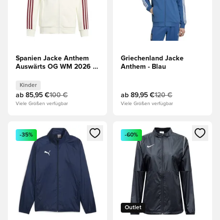
Spanien Jacke Anthem
Griechenland Jacke
Auswärts OG WM 2026 -
Anthem - Blau
Weiß Kinder
Kinder
ab
85,95 €
100 €
ab
89,95 €
120 €
Viele Größen verfügbar
Viele Größen verfügbar
Öffnet ein neues Fenster zum Anmelden oder Registrieren al
Öffnet ein neues Fenster zum 
-35%
-60%
Outlet