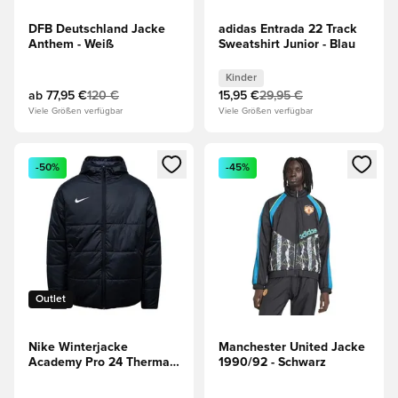
DFB Deutschland Jacke
adidas Entrada 22 Track
Anthem - Weiß
Sweatshirt Junior - Blau
Kinder
ab
77,95 €
120 €
15,95 €
29,95 €
Viele Größen verfügbar
Viele Größen verfügbar
Öffnet ein neues Fenster zum Anmelden oder Registrieren al
Öffnet ein neues Fenster zum 
-50%
-45%
Outlet
Nike Winterjacke
Manchester United Jacke
Academy Pro 24 Therma-
1990/92 - Schwarz
FIT - Schwarz/Weiß