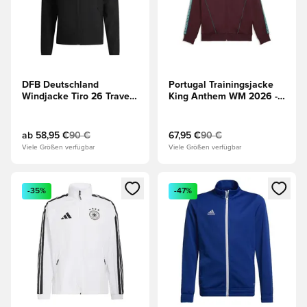
DFB Deutschland
Portugal Trainingsjacke
Windjacke Tiro 26 Travel
King Anthem WM 2026 -
WM 2026 - Schwarz
Rot
ab
58,95 €
90 €
67,95 €
90 €
Viele Größen verfügbar
Viele Größen verfügbar
Öffnet ein neues Fenster zum Anmelden oder Registrieren al
Öffnet ein neues Fenster zum 
-35%
-47%