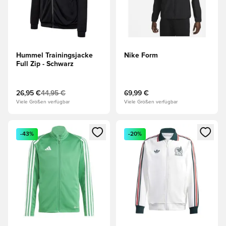
Hummel Trainingsjacke
Nike Form
Full Zip - Schwarz
26,95 €
44,95 €
69,99 €
Viele Größen verfügbar
Viele Größen verfügbar
Öffnet ein neues Fenster zum Anmelden oder Registrieren al
Öffnet ein neues Fenster zum 
-43%
-20%