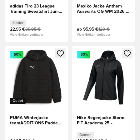
adidas Tiro 23 League
Mexiko Jacke Anthem
Training Sweatshirt Junior
Auswärts OG WM 2026 -
- Grün
Weiß
Kinder
22,95 €
39,95 €
ab
95,95 €
120 €
Viele Größen verfügbar
Viele Größen verfügbar
Öffnet ein neues Fenster zum Anmelden oder Registrieren al
Öffnet ein neues Fenster zum 
-50%
-30%
Outlet
PUMA Winterjacke
Nike Regenjacke Storm-
teamADDITIONS Padded -
FIT Academy 25 -
Schwarz/Silber
Schwarz/Weiß Damen
Damen