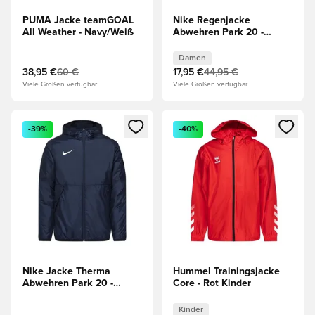
PUMA Jacke teamGOAL
Nike Regenjacke
All Weather - Navy/Weiß
Abwehren Park 20 -
Schwarz/Weiß Damen
Damen
38,95 €
60 €
17,95 €
44,95 €
Viele Größen verfügbar
Viele Größen verfügbar
Öffnet ein neues Fenster zum Anmelden oder Registrieren al
Öffnet ein neues Fenster zum 
-39%
-40%
Nike Jacke Therma
Hummel Trainingsjacke
Abwehren Park 20 -
Core - Rot Kinder
Navy/Weiß
Kinder