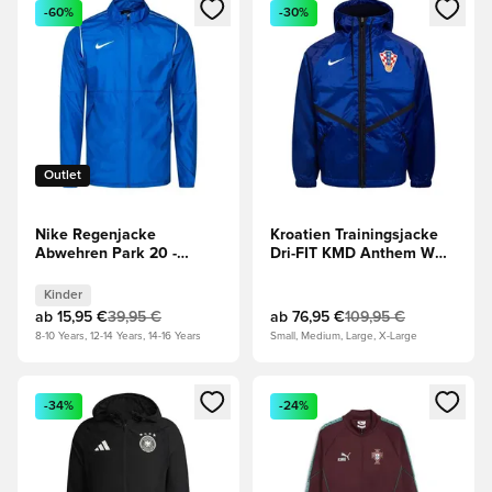
Öffnet ein neues Fenster zum Anmelden oder Registrieren al
Öffnet ein neues Fenster zum 
-60%
-30%
Outlet
Nike Regenjacke
Kroatien Trainingsjacke
Abwehren Park 20 -
Dri-FIT KMD Anthem WM
Blau/Weiß Kinder
2026 - Blau/Weiß
Kinder
ab
15,95 €
39,95 €
ab
76,95 €
109,95 €
8-10 Years, 12-14 Years, 14-16 Years
Small, Medium, Large, X-Large
Öffnet ein neues Fenster zum Anmelden oder Registrieren al
Öffnet ein neues Fenster zum 
-34%
-24%