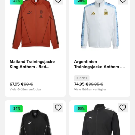
-24%
-25%
Mailand Trainingsjacke
Argentinien
King Anthem - Red
Trainingsjacke Anthem -
Fire/Schwarz
Weiß Kinder
Kinder
67,95 €
90 €
74,95 €
99,95 €
Viele Größen verfügbar
Viele Größen verfügbar
Öffnet ein neues Fenster zum Anmelden oder Registrieren al
Öffnet ein neues Fenster zum 
-34%
-50%