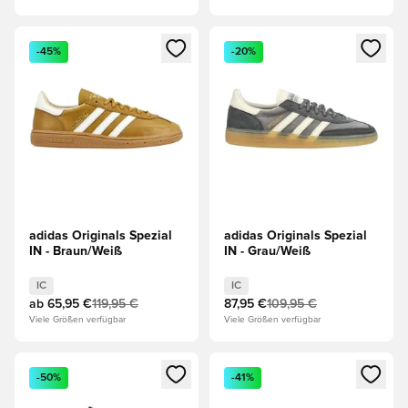
Öffnet ein neues Fenster zum Anmelden oder Registrieren al
Öffnet ein neues Fenster zum 
-45%
-20%
adidas Originals Spezial
adidas Originals Spezial
IN - Braun/Weiß
IN - Grau/Weiß
IC
IC
ab
65,95 €
119,95 €
87,95 €
109,95 €
Viele Größen verfügbar
Viele Größen verfügbar
Öffnet ein neues Fenster zum Anmelden oder Registrieren al
Öffnet ein neues Fenster zum 
-50%
-41%