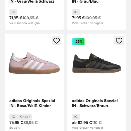
IN - Grau/Weiß/Schwarz
IN - Grau/Blau
IC
IC
71,95 €
109,95 €
71,95 €
109,95 €
Viele Größen verfügbar
Viele Größen verfügbar
Öffnet ein neues Fenster zum Anmelden oder Registrieren al
Öffnet ein neues Fenster zum 
-25%
adidas Originals Spezial
adidas Originals Spezial
IN - Rosa/Weiß Kinder
IN - Schwarz/Braun
IC
Kinder
IC
75,95 €
89,95 €
ab
82,95 €
110 €
EU 36½
Viele Größen verfügbar