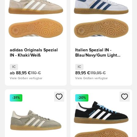
adidas Originals Spezial
Italien Spezial IN -
IN - Khaki/Weiß
Blau/Navy/Gum Light
Brown
IC
IC
ab
88,95 €
110 €
89,95 €
119,95 €
Viele Größen verfügbar
Viele Größen verfügbar
Öffnet ein neues Fenster zum Anmelden oder Registrieren al
Öffnet ein neues Fenster zum 
-31%
-20%