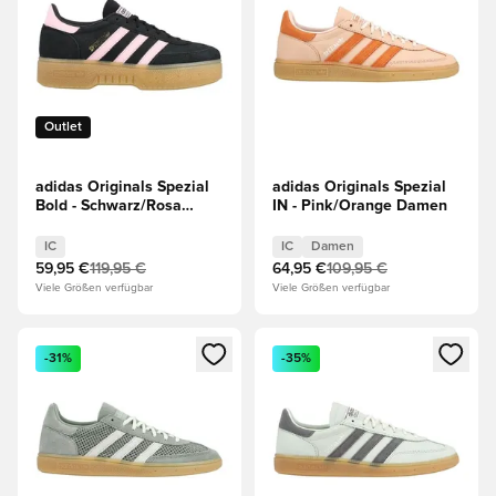
Outlet
adidas Originals Spezial
adidas Originals Spezial
Bold - Schwarz/Rosa
IN - Pink/Orange Damen
Damen
IC
IC
Damen
59,95 €
119,95 €
64,95 €
109,95 €
Viele Größen verfügbar
Viele Größen verfügbar
Öffnet ein neues Fenster zum Anmelden oder Registrieren al
Öffnet ein neues Fenster zum 
-31%
-35%