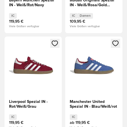
Bayern München Spezial
adidas Originals Spezial
IN - Weiß/Rot/Navy
IN - Weiß/Rosa/Gold
Damen
IC
IC
Damen
119,95 €
109,95 €
Viele Größen verfügbar
Viele Größen verfügbar
Öffnet ein neues Fenster zum Anmelden oder Registrieren al
Öffnet ein neues Fenster zum 
Liverpool Spezial IN -
Manchester United
Rot/Weiß/Grau
Spezial IN - Blau/Weiß/rot
IC
IC
119,95 €
ab
119,95 €