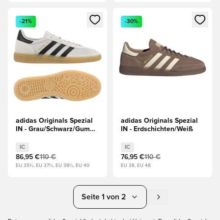
Öffnet ein neues Fenster zum Anmelden oder Registrieren al
Öffnet ein neues Fenster zum 
-21%
-30%
adidas Originals Spezial
adidas Originals Spezial
IN - Grau/Schwarz/Gum
IN - Erdschichten/Weiß
Light Brown
IC
IC
86,95 €
110 €
76,95 €
110 €
EU 35½, EU 37½, EU 38½, EU 40
EU 38, EU 48
Seite 1 von 2