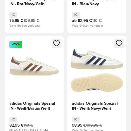
IN - Rot/Navy/Gelb
IN - Blau/Navy
IC
IC
75,95 €
109,95 €
ab
82,95 €
110 €
Viele Größen verfügbar
Viele Größen verfügbar
Öffnet ein neues Fenster zum Anmelden oder Registrieren al
Öffnet ein neues Fenster zum 
-25%
adidas Originals Spezial
adidas Originals Spezial
IN - Weiß/Braun/Weiß
IN - Weiß/Navy/Weiß
IC
IC
82,95 €
110 €
98,95 €
109,95 €
EU 40, EU 41½, EU 42, EU 44
Viele Größen verfügbar