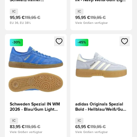
Schwarz/Reiner
IN - Navy/Weiß/Gum Light
Rubin/Gelb
Brown
IC
IC
95,95 €
119,95 €
95,95 €
119,95 €
EU 36, EU 38½
Viele Größen verfügbar
Öffnet ein neues Fenster zum Anmelden oder Registrieren al
Öffnet ein neues Fenster zum 
-30%
-45%
Schweden Spezial IN WM
adidas Originals Spezial
2026 - Blau/Gum Light
Bold - Hellblau/Weiß/Gum
Brown
Light Brown Damen
IC
IC
83,95 €
119,95 €
65,95 €
119,95 €
Viele Größen verfügbar
Viele Größen verfügbar