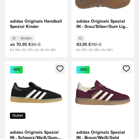
adidas Originals Handball
adidas Originals Spezial
Spezial Kinder
IN - Grau/Silber/Gum Light
Brown
IC
Kinder
IC
ab
70,95 €
90 €
93,95 €
110 €
EU 36½, EU 37½, EU 38, EU 38½
EU 35½, EU 36½, EU 38½
Öffnet ein neues Fenster zum Anmelden oder Registrieren al
Öffnet ein neues Fenster zum 
-51%
-25%
Outlet
adidas Originals Spezial
adidas Originals Spezial
IN - Schwarz/Weiß/Gum
IN - Braun/Weiß/Gold