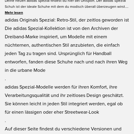
Deine neuen adidas Spezial findest du hier bei Unisport. Der adidas Spezial
Schuh ist der ideale Schuhe mit dem du modisch überall überzeugen wirst.
Ob als Sneaker für den Alltag oder ans Hallenschuh, der adidas Spezial ist
Mehr lesen
überall ein Blickfang. Der zeitlose Schuh von adidas mit seinen drei Streifen
adidas Originals Spezial: Retro-Stil, der zeitlos geworden ist
ist in vielen verschiedenen Farben und Größen verfügbar, hier bei Unisport.
Die adidas Spezial-Kollektion ist von den Archiven der
Dreiband-Marke inspiriert, um Modelle mit einem
nüchternen, authentischen Stil anzubieten, die einfach
jeden Tag zu tragen sind. Ursprünglich für Handball
entworfen, fanden diese Schuhe nach und nach ihren Weg
in die urbane Mode
.
adidas Spezial-Modelle werden für ihren Komfort, ihre
Verarbeitungsqualität und ihr zeitloses Design geschätzt.
Sie können leicht in jeden Stil integriert werden, egal ob
für einen lässigen oder eher Streetwear-Look
.
Auf dieser Seite findest du verschiedene Versionen und