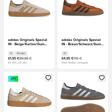
adidas Originals Spezial
adidas Originals Spezial
IN - Beige/Karton/Gum
IN - Braun/Schwarz/Gum
Light Brown Kinder
Light Brown
IC
Kinder
IC
61,95 €
89,95 €
64,95 €
110 €
EU 35½, EU 36½
Viele Größen verfügbar
Öffnet ein neues Fenster zum Anmelden oder Registrieren al
Öffnet ein neues Fenster zum 
-21%