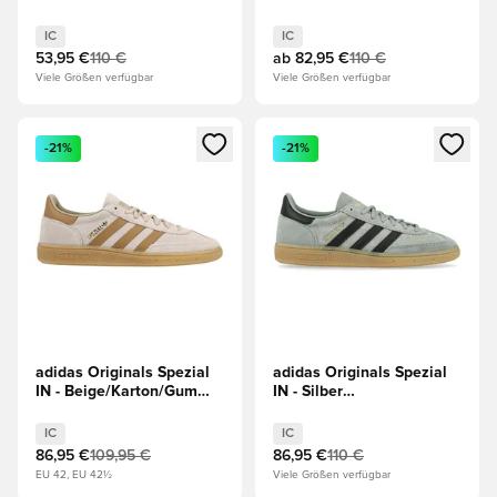
Light Brown
IC
IC
53,95 €
110 €
ab
82,95 €
110 €
Viele Größen verfügbar
Viele Größen verfügbar
Öffnet ein neues Fenster zum Anmelden oder Registrieren al
Öffnet ein neues Fenster zum 
-21%
-21%
adidas Originals Spezial
adidas Originals Spezial
IN - Beige/Karton/Gum
IN - Silber
Light Brown
Grün/Schwarz/Gum Light
Brown
IC
IC
86,95 €
109,95 €
86,95 €
110 €
EU 42, EU 42½
Viele Größen verfügbar