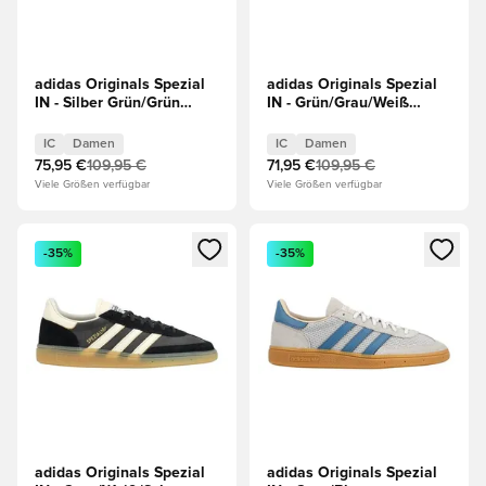
adidas Originals Spezial
adidas Originals Spezial
IN - Silber Grün/Grün
IN - Grün/Grau/Weiß
Damen
Damen
IC
Damen
IC
Damen
75,95 €
109,95 €
71,95 €
109,95 €
Viele Größen verfügbar
Viele Größen verfügbar
Öffnet ein neues Fenster zum Anmelden oder Registrieren al
Öffnet ein neues Fenster zum 
-35%
-35%
adidas Originals Spezial
adidas Originals Spezial