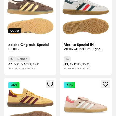
Outlet
adidas Originals Spezial
Mexiko Spezial IN -
LT IN -
Weiß/Grün/Gum Light
Erdschichten/Orange/Weiß
Brown
Damen
IC
Damen
IC
ab
58,95 €
119,95 €
89,95 €
119,95 €
Viele Größen verfügbar
EU 36, EU 38½, EU 40
Öffnet ein neues Fenster zum Anmelden oder Registrieren al
Öffnet ein neues Fenster zum 
-35%
-45%