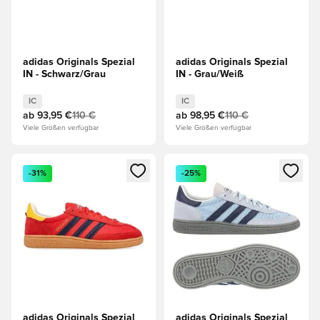
adidas Originals Spezial
adidas Originals Spezial
IN - Schwarz/Grau
IN - Grau/Weiß
IC
IC
ab
93,95 €
110 €
ab
98,95 €
110 €
Viele Größen verfügbar
Viele Größen verfügbar
Öffnet ein neues Fenster zum Anmelden oder Registrieren al
Öffnet ein neues Fenster zum 
-31%
-25%
adidas Originals Spezial
adidas Originals Spezial