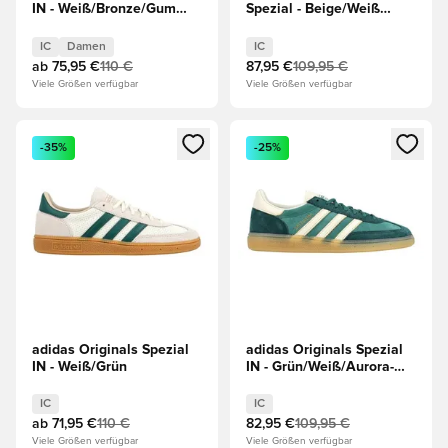
IN - Weiß/Bronze/Gum
Spezial - Beige/Weiß
Light Brown Damen
Damen
IC
Damen
IC
ab
75,95 €
110 €
87,95 €
109,95 €
Viele Größen verfügbar
Viele Größen verfügbar
Öffnet ein neues Fenster zum Anmelden oder Registrieren al
Öffnet ein neues Fenster zum 
-35%
-25%
adidas Originals Spezial
adidas Originals Spezial
IN - Weiß/Grün
IN - Grün/Weiß/Aurora-
Tinte
IC
IC
ab
71,95 €
110 €
82,95 €
109,95 €
Viele Größen verfügbar
Viele Größen verfügbar