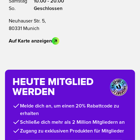
Samstag
10.00 - 20.00
So.
Geschlossen
Neuhauser Str. 5,
80331 Munich
Auf Karte anzeigen
HEUTE MITGLIED
WERDEN
Melde dich an, um einen 20% Rabattcode zu
erhalten
Schließe dich mehr als 2 Million Mitgliedern an
Zugang zu exklusiven Produkten für Mitglieder