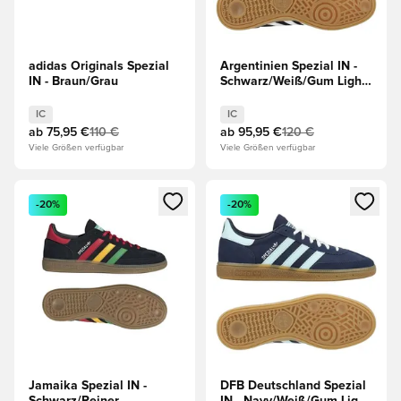
adidas Originals Spezial
Argentinien Spezial IN -
IN - Braun/Grau
Schwarz/Weiß/Gum Light
Brown
IC
IC
ab
75,95 €
110 €
ab
95,95 €
120 €
Viele Größen verfügbar
Viele Größen verfügbar
Öffnet ein neues Fenster zum Anmelden oder Registrieren al
Öffnet ein neues Fenster zum 
-20%
-20%
Jamaika Spezial IN -
DFB Deutschland Spezial