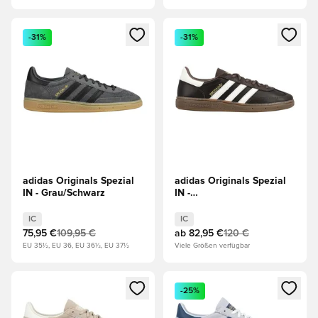
Öffnet ein neues Fenster zum Anmelden oder Registrieren al
Öffnet ein neues Fenster zum 
-31%
-31%
adidas Originals Spezial
adidas Originals Spezial
IN - Grau/Schwarz
IN -
Braun/Weiß/Erdschichten
IC
IC
75,95 €
109,95 €
ab
82,95 €
120 €
EU 35½, EU 36, EU 36½, EU 37½
Viele Größen verfügbar
Öffnet ein neues Fenster zum Anmelden oder Registrieren al
Öffnet ein neues Fenster zum 
-25%