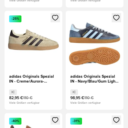
Viele Größen verfügbar
Viele Größen verfügbar
Öffnet ein neues Fenster zum Anmelden oder Registrieren al
Öffnet ein neues Fenster zum 
-25%
adidas Originals Spezial
adidas Originals Spezial
IN - Creme/Aurora-
IN - Navy/Blau/Gum Light
Kaffee/Gold
Brown
IC
IC
82,95 €
110 €
98,95 €
110 €
Viele Größen verfügbar
Viele Größen verfügbar
Öffnet ein neues Fenster zum Anmelden oder Registrieren al
Öffnet ein neues Fenster zum 
-40%
-31%