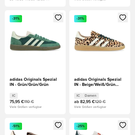
Öffnet ein neues Fenster zum Anmelden oder Registrieren al
Öffnet ein neues Fenster zum 
-31%
-31%
adidas Originals Spezial
adidas Originals Spezial
IN - Grün/Grün/Grün
IN - Beige/Weiß/Grün
Damen
IC
IC
Damen
75,95 €
110 €
ab
82,95 €
120 €
Viele Größen verfügbar
Viele Größen verfügbar
Öffnet ein neues Fenster zum Anmelden oder Registrieren al
Öffnet ein neues Fenster zum 
-51%
-25%