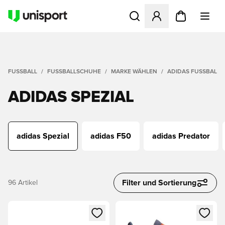
Öffnet ein neues Fenster zu
FUSSBALL
FUSSBALLSCHUHE
MARKE WÄHLEN
ADIDAS FUSSBALLS
ADIDAS SPEZIAL
adidas Spezial
adidas F50
adidas Predator
Filter und Sortierung
96
Artikel
Öffnet ein neues Fenster zum Anmelden oder Registrieren al
Öffnet ein neues Fenster zum 