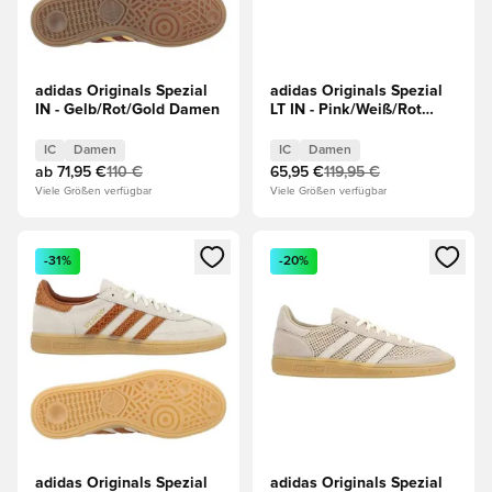
adidas Originals Spezial
adidas Originals Spezial
IN - Gelb/Rot/Gold Damen
LT IN - Pink/Weiß/Rot
Damen
IC
Damen
IC
Damen
ab
71,95 €
110 €
65,95 €
119,95 €
Viele Größen verfügbar
Viele Größen verfügbar
Öffnet ein neues Fenster zum Anmelden oder Registrieren al
Öffnet ein neues Fenster zum 
-31%
-20%
adidas Originals Spezial
adidas Originals Spezial