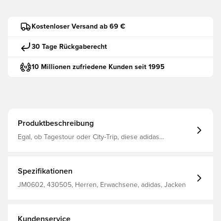
Kostenloser Versand ab 69 €
30 Tage Rückgaberecht
10 Millionen zufriedene Kunden seit 1995
Produktbeschreibung
Egal, ob Tagestour oder City-Trip, diese adidas
Softshelljacke fürs Wandern macht alles mit. Die
überschnittenen Schultern und das stretchige Material
geben dir volle Bewegungsfreiheit, während die Kapuze
und die elastischen Bündchen Kälte abhalten. In den
Spezifikationen
rucksackkompatiblen Reißverschlusstaschen kannst du
außerdem wichtige Kleinigkeiten verstauen. Dieses
JM0602, 430505, Herren, Erwachsene, adidas, Jacken
Produkt ist mit mindestens 70 % recycelten Materialien
hergestellt. Die Wiederverwendung bereits vorhandener
Materialien hilft uns dabei, Müll zu reduzieren, unsere
Abhängigkeit von nicht erneuerbaren Ressourcen
Kundenservice