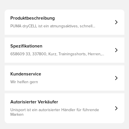
Produktbeschreibung
PUMA dryCELL ist ein atmungsaktives, schnell
trocknendes Material, das Schweiß und Feuchtigkeit vom
Körper wegleitet, sodass du jederzeit trocken und
bequem bleibst Reguläre Passform
Spezifikationen
658609 33, 337800, Kurz, Trainingsshorts, Herren,
Damen, PUMA, Grau, Kinder, %78 Bci.Cott. %22 Recy.Cott.
Junior' Short
Kundenservice
Wir helfen gern
Autorisierter Verkäufer
Unisport ist ein autorisierter Händler für führende
Marken