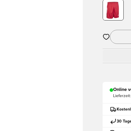
Öffnet ein ne
Online v
Lieferzeit:
Kostenl
30 Tag