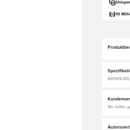
Unispor
10 Mill
Produktbe
Spezifikat
600109-310, 
Kundenser
Wir helfen g
Autorisier