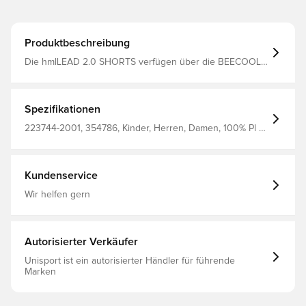
Produktbeschreibung
Die hmlLEAD 2.0 SHORTS verfügen über die BEECOOL®
-Technologie für hohe Atmungsaktivität und schnelles
Trocknen. Diese Shorts haben eine reguläre Passform
und einen Kordelzug in der Taille für eine verstellbare
Passform und eignen sich für jede Art von Sport.
Spezifikationen
223744-2001, 354786, Kinder, Herren, Damen, 100% Pl -
Knit, Hummel, Trainingsshorts, Kurz, Schwarz
Kundenservice
Wir helfen gern
Autorisierter Verkäufer
Unisport ist ein autorisierter Händler für führende
Marken