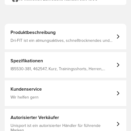
Produktbeschreibung
Dri-FIT ist ein atmungsaktives, schnelltrocknendes und
leichtes Material, das Feuchtigkeit vom Körper wegleitet,
damit du stets trocken, bequem und konzentriert bleibst.
Elastischer Bund mit Kordelzug, der für die bestmögliche
Passform festgezogen werden kann. Mesh-Einsätze für
Spezifikationen
verbesserte Atmungsaktivität. Aus 100% Polyester.
IB5530-381, 462547, Kurz, Trainingsshorts, Herren,
Damen, Nike, Nike Academy, This Product Is Made With
100% Recycled Polyester Fibers, Kinder, Grün,
Weltmeisterschaft
Kundenservice
Wir helfen gern
Autorisierter Verkäufer
Unisport ist ein autorisierter Händler für führende
Marken