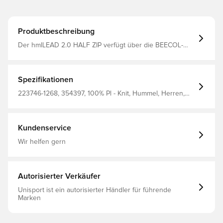
Produktbeschreibung
Der hmlLEAD 2.0 HALF ZIP verfügt über die BEECOL-
Technologie für hohe Atmungsaktivität und schnelles
Trocknen Daumenlöcher an den Manschetten für
zusätzliche Wärme Es hat einen halben Reißverschluss
auf der Vorderseite und eine Garage mit Reißverschluss,
Spezifikationen
um das Kinn vor Scheuern zu schützen Chevrons an den
Schultern und das Hummel-Logo auf der Brust runden
223746-1268, 354397, 100% Pl - Knit, Hummel, Herren,
den Look dieses langärmligen Sporttrikots ab Reguläre
Trainingsoberteile, Langärmlig, Grau, Erwachsene
Passform 100% recyceltes Polyester
Kundenservice
Wir helfen gern
Autorisierter Verkäufer
Unisport ist ein autorisierter Händler für führende
Marken