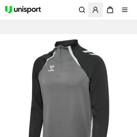
Öffnet ein neues Fenster zu