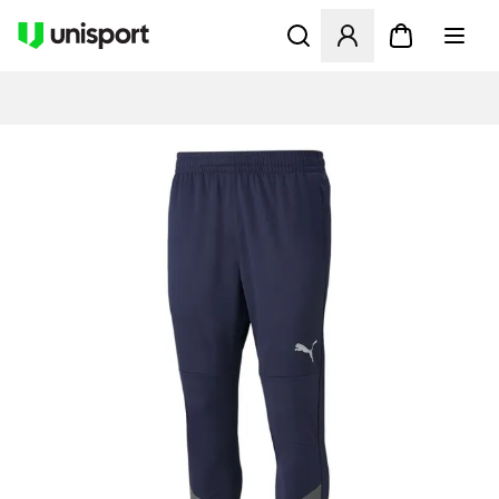
Öffnet ein neues Fenster zu