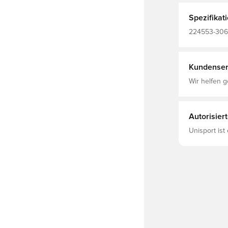
zuverlässig 
kühles Trag
Spezifikat
schnell troc
Passform mi
224553-3062
Reißverschl
Hummel, Her
Das gedruckt
humme
Kundenser
Wir helfen g
Autorisier
Unisport ist