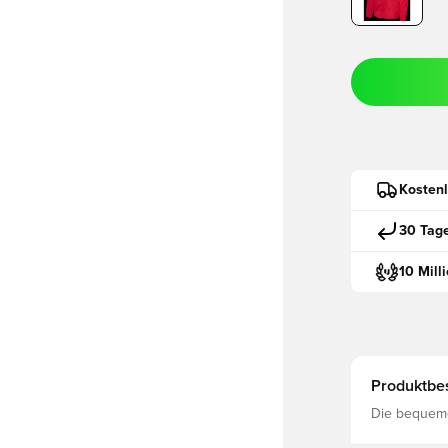
Kostenl
30 Tag
10 Mill
Produktbe
Die bequem
einem strap
hält dein K