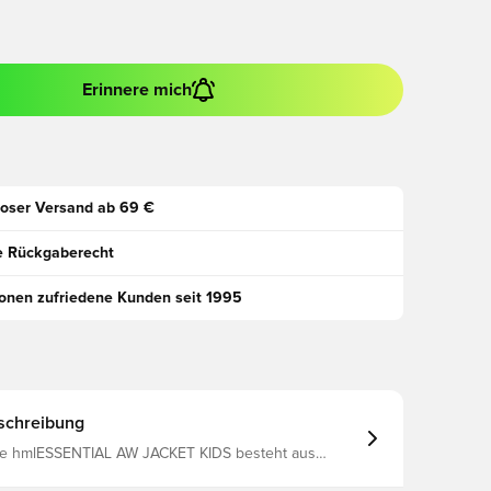
Erinnere mich
oser Versand ab 69 €
e Rückgaberecht
ionen zufriedene Kunden seit 1995
schreibung
e hmlESSENTIAL AW JACKET KIDS besteht aus
azierfähigen Webstoff aus recyceltem Polyester und
ind dank seiner wasserabweisenden Eigenschaften