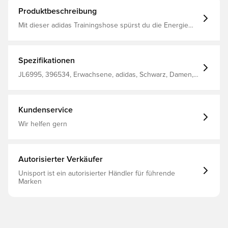
Produktbeschreibung
Mit dieser adidas Trainingshose spürst du die Energie
des Spiels, egal ob live auf der Tribüne oder gemütlich
auf der Couch. Das weiche, dehnbare Material sorgt mit
der Satin-Paspelierung für einen sportlichen Look.
Charakteristische 3-Streifen an den Seiten und das matte
Spezifikationen
Gummiprint-Logo runden den Look ab. Locker
geschnitten Kordelzugverschluss Hauptmaterial: 67%
JL6995, 396534, Erwachsene, adidas, Schwarz, Damen,
Polyester(100% Recycelt) / 33% Baumwolle Seitentaschen
Lang, Track pants
Kundenservice
Wir helfen gern
Autorisierter Verkäufer
Unisport ist ein autorisierter Händler für führende
Marken