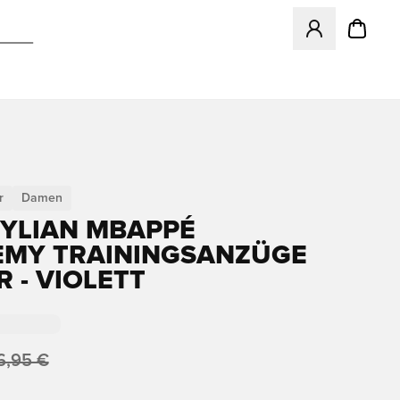
Öffnet ein neues
r
Damen
KYLIAN MBAPPÉ
MY TRAININGSANZÜGE
R - VIOLETT
6,95 €