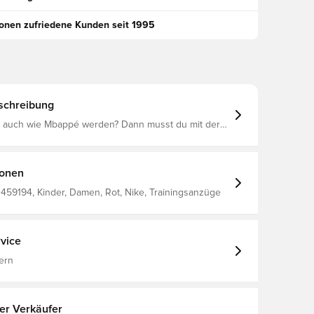
ionen zufriedene Kunden seit 1995
schreibung
 auch wie Mbappé werden? Dann musst du mit der
ufhaltsamen Energie spielen wie er. Mit einem
 von seinen charakteristischen Fußballschuhen
urde, bleibst du mit diesem schweißableitenden
zug kühl und konzentriert, während du an deinem
ionen
st.
459194, Kinder, Damen, Rot, Nike, Trainingsanzüge
vice
ern
ter Verkäufer