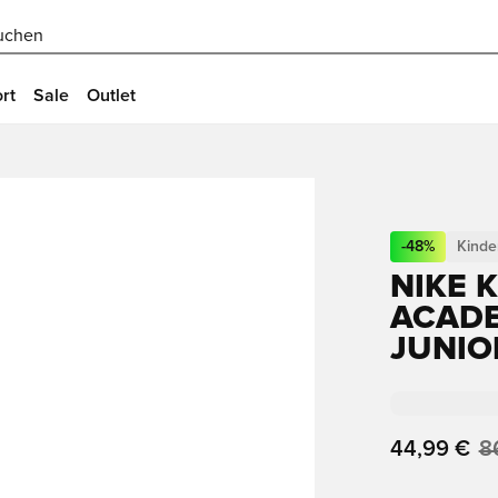
uchen
rt
Sale
Outlet
-
48
%
Kinde
NIKE 
ACADE
JUNIO
44,99 €
8