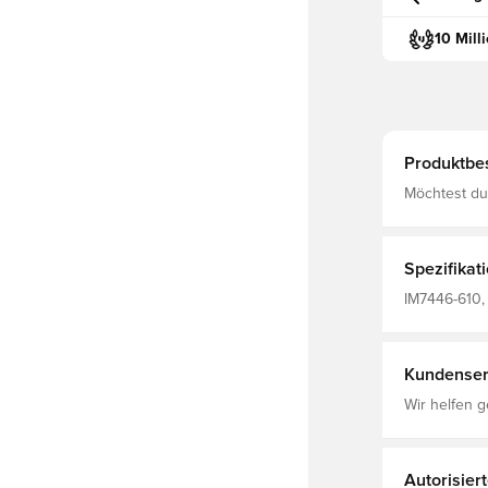
10 Mill
Produktbe
Möchtest du
gleichen una
Design, das
inspiriert w
Trainingsan
Spezifikat
Spiel arbeite
IM7446-610, 
Kundenser
Wir helfen g
Autorisier