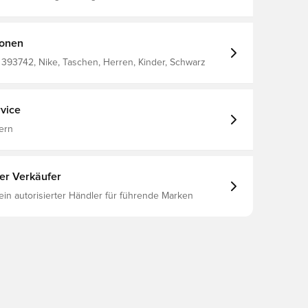
st Slaughter Lane, Bldg A130 Austin TX 78749, US
Tel.1-888-588-8834, info@athleteps.com filter_colors: Schwarz
ionen
 393742, Nike, Taschen, Herren, Kinder, Schwarz
vice
ern
ter Verkäufer
 ein autorisierter Händler für führende Marken