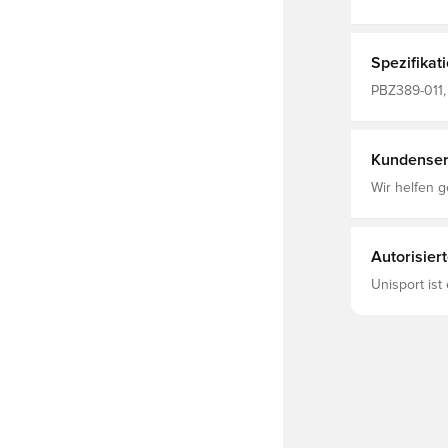
EUR Produzent: Nike Herstellerdaten: Global Distributor of Nike,
Inc. 5701 We
Spezifikat
PBZ389-011,
Kundenser
Wir helfen g
Autorisier
Unisport ist