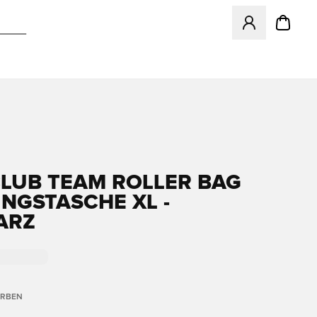
Öffnet ein neues
CLUB TEAM ROLLER BAG
INGSTASCHE XL -
ARZ
ARBEN