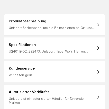
Produktbeschreibung
Unisport-Sockenband, um die Beinschienen an Ort und
Stelle zu halten Misst 1,9 Zentimeter in der Breite. Und
jede Rolle hat eine Gesamtlänge von 19 Metern
Spezifikationen
U240119-02, 292473, Unisport, Tape, Weiß, Herren,
Damen, Erwachsene, Kinder
Kundenservice
Wir helfen gern
Autorisierter Verkäufer
Unisport ist ein autorisierter Händler für führende
Marken