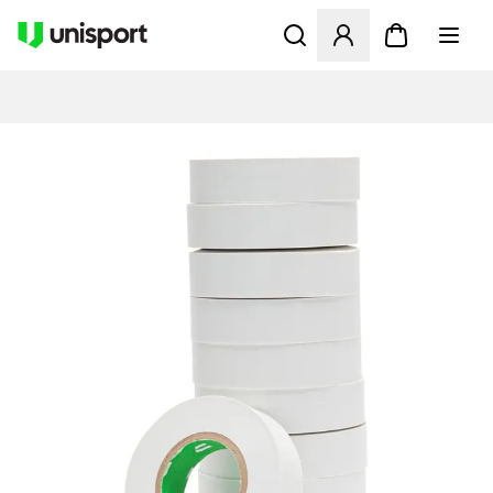
Öffnet ein neues Fenster zu