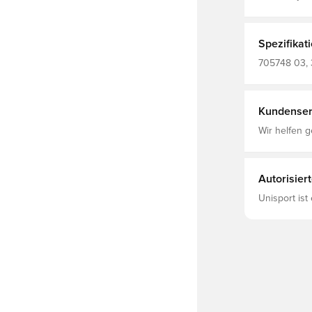
Material, da
und komfortabel hä
Polyester
Spezifikat
705748 03, 
Kinder, Schwarz, Unis
(Knitted)
Kundenser
Wir helfen g
Autorisier
Unisport ist