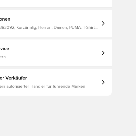
s Feuchtigkeit vom Körper wegleitet und dich trocken
lt Normale Passform Hergestellt aus 100%
ionen
383092, Kurzärmlig, Herren, Damen, PUMA, T-Shirts,
ex'S T-Shirt 100% Recycle Polyester
vice
ern
ter Verkäufer
 ein autorisierter Händler für führende Marken