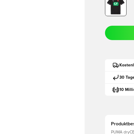
Kostenl
30 Tag
10 Mill
Produktbe
PUMA dryCEL