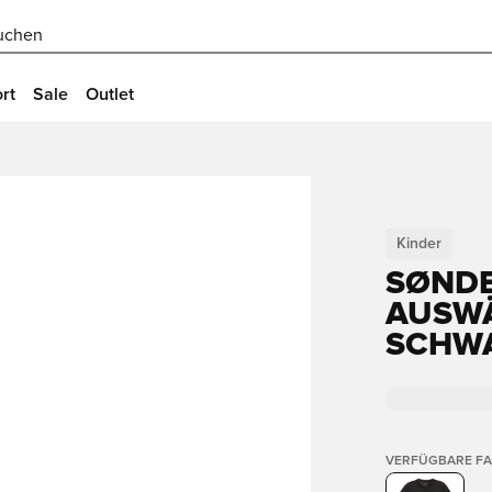
uchen
rt
Sale
Outlet
Kinder
SØND
AUSWÄ
SCHWA
VERFÜGBARE F