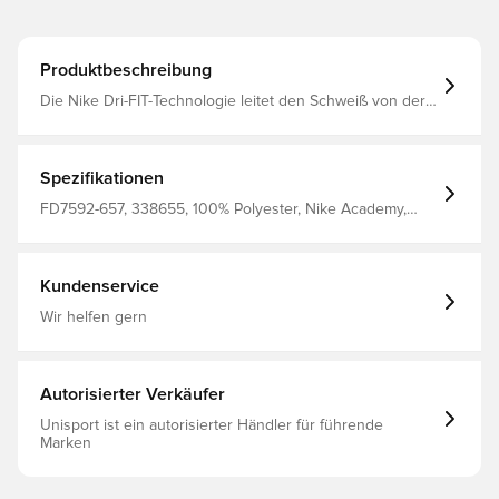
Produktbeschreibung
Die Nike Dri-FIT-Technologie leitet den Schweiß von der
Haut weg und sorgt so für eine schnellere Verdunstung
und ein trockenes Tragegefühl Schmale Passform 100%
Polyester
Spezifikationen
FD7592-657, 338655, 100% Polyester, Nike Academy,
Nike, Rot, Herren, T-Shirts, Kurzärmlig, Erwachsene
Kundenservice
Wir helfen gern
Autorisierter Verkäufer
Unisport ist ein autorisierter Händler für führende
Marken