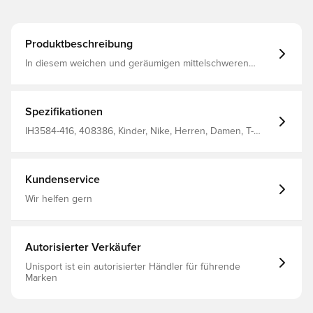
Produktbeschreibung
In diesem weichen und geräumigen mittelschweren
Baumwoll-T-Shirt fühlen sich Wochentage eher wie
Wochenenden an. Hergestellt aus: 100% Baumwolle.
Spezifikationen
IH3584-416, 408386, Kinder, Nike, Herren, Damen, T-
Shirts, Kurzärmlig, Blau
Kundenservice
Wir helfen gern
Autorisierter Verkäufer
Unisport ist ein autorisierter Händler für führende
Marken