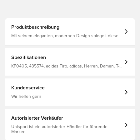
Produktbeschreibung
Mit seinem eleganten, modernen Design spiegelt dieses
T-Shirt die Fußball-DNA von adidas wider und sorgt für
einen selbstbewussten Look auf und neben dem
Spielfeld. Integrierte adidas Climacool Climacool-
Technologie für schnellere Schweißableitung und
Spezifikationen
Saugfähigkeit, um die Kühlung zu unterstützen und dir zu
helfen, dich abzukühlen, wenn die Intensität zunimmt
KF0405, 435574, adidas Tiro, adidas, Herren, Damen, T-
Reguläre Passform 100% recyceltes Polyester
Shirts, Kurzärmlig, Weltmeisterschaft, Kinder, Rot
Kundenservice
Wir helfen gern
Autorisierter Verkäufer
Unisport ist ein autorisierter Händler für führende
Marken