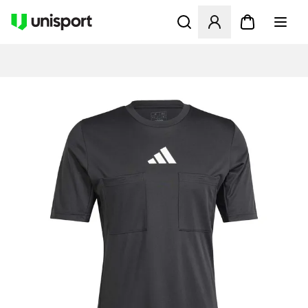
Öffnet ein neues Fenster zu