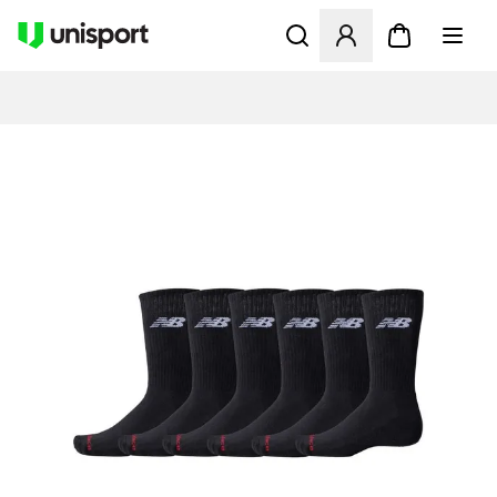
Öffnet ein neues Fenster zu