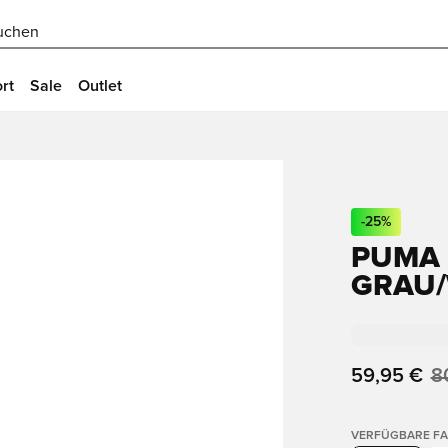
uchen
rt
Sale
Outlet
-
25
%
PUMA 
GRAU/
59,95 €
8
VERFÜGBARE F