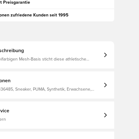
t Preisgarantie
ionen zufriedene Kunden seit 1995
schreibung
eifarbigen Mesh-Basis sticht diese athletische
mit einem progressiven, dynamischen Look hervor
 Synthetische Beschichtungen und
Drucke Gummi-Außensohle
ionen
336485, Sneaker, PUMA, Synthetik, Erwachsene,
, 100%Textile
vice
ern