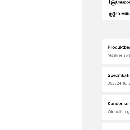
Unispor
10 Mill
Produktbe
Mit ihrer zw
Silhouette 
Obermaterial aus Synthetik
glänzende 
Spezifikat
392724 16, 
Herren, Grau
Kundenser
Wir helfen g