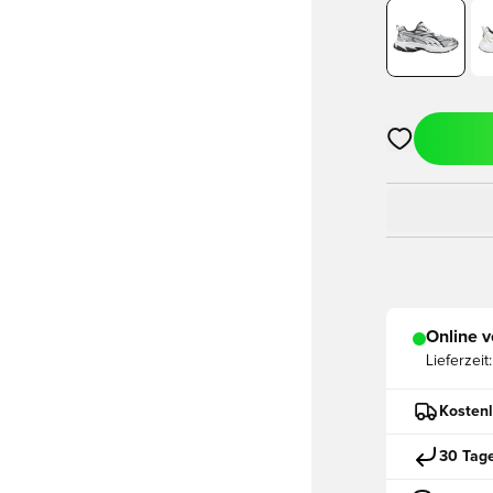
Öffnet ein ne
Online v
Lieferzeit:
Kostenl
30 Tag