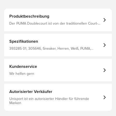
Produktbeschreibung
Der PUMA Doublecourt ist von der traditionellen Court-
Reihe inspiriert, wird aber mit einigen raffinierten Details
in eine moderne Form gebracht - Obermaterial Leder -
IMEVA-Zwischensohle - Gummi-Außensohle
Spezifikationen
393285 01, 305646, Sneaker, Herren, Weiß, PUMA,
Leder, Erwachsene, Upper Material: Cow Leather,
Synthetic; Lining: Textile; Insole: Synthetic; Outsole:
Rubber
Kundenservice
Wir helfen gern
Autorisierter Verkäufer
Unisport ist ein autorisierter Händler für führende
Marken