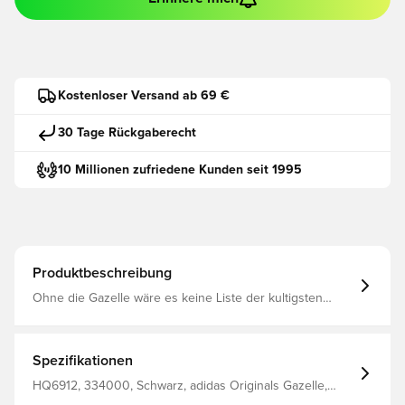
Kostenloser Versand ab 69 €
30 Tage Rückgaberecht
10 Millionen zufriedene Kunden seit 1995
Produktbeschreibung
Ohne die Gazelle wäre es keine Liste der kultigsten
Schuhe von Adidas. Der Wildlederschuh wurde in den
70ern zum ersten Mal auf Hallenplätzen getragen und
gewinnt bis heute neue Fans. Jetzt hat der Stil, den du
begehrst, neue Höhen erreicht. Es ist dreilagig gestapelt,
Spezifikationen
für eine neue Perspektive auf den klassischen Stil. Die
Details bleiben sportlich mit butterweichem Veloursleder
HQ6912, 334000, Schwarz, adidas Originals Gazelle,
und gezackten 3-Streifen. Eine metallisch-goldene
Sneaker, adidas Originals, Wildleder, Erwachsene, Damen