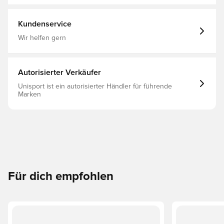
„Gazelle“ ist der letzte Stempel unseres Erbes. Reguläre
Passform Schnürverschluss Obermaterial aus
Veloursleder Synthetisches Futter Gummi-Außensohle
Kundenservice
Wir helfen gern
Autorisierter Verkäufer
Unisport ist ein autorisierter Händler für führende
Marken
Für dich empfohlen