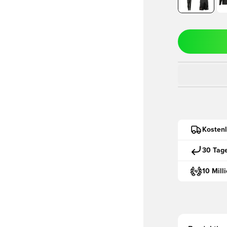
Kostenl
30 Tag
10 Mill