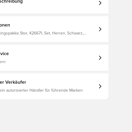
schreibung
ionen
ingspakke Stor, 426671, Set, Herren, Schwarz,
achsene, Kurzärmlig
vice
ern
ter Verkäufer
 ein autorisierter Händler für führende Marken