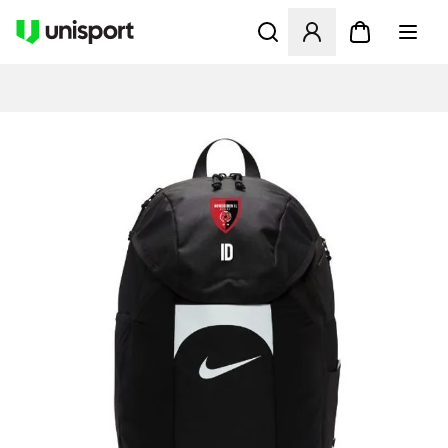
Öffnet ein neues Fenster zu