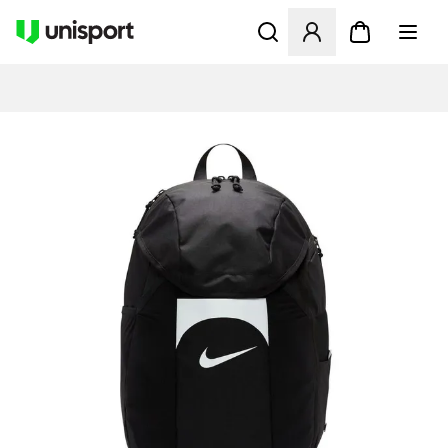
Öffnet ein neues Fenster zu