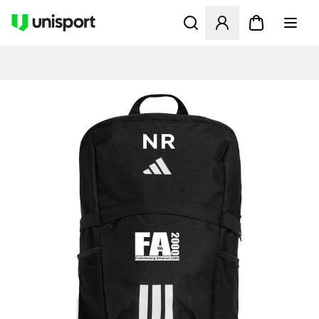
Öffnet ein neues Fenster zu