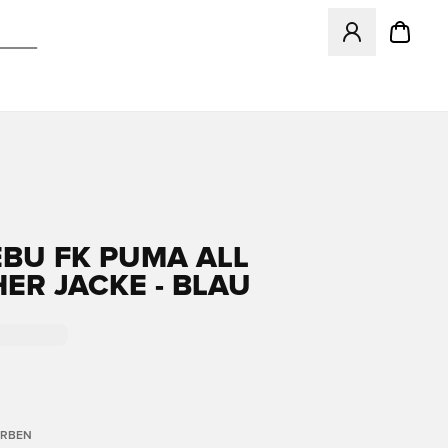
Öffnet ein neues
BU FK PUMA ALL
ER JACKE - BLAU
ARBEN