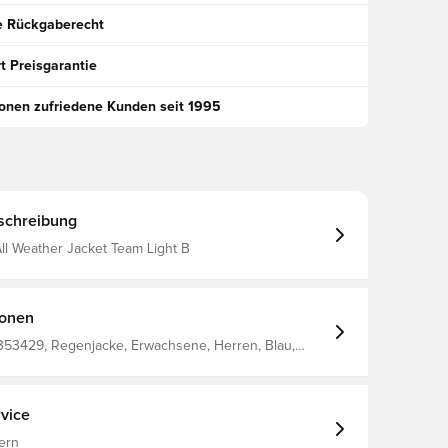
e Rückgaberecht
t Preisgarantie
ionen zufriedene Kunden seit 1995
schreibung
l Weather Jacket Team Light B
ionen
353429, Regenjacke, Erwachsene, Herren, Blau,
d - Mesh - 62.00 G/M² -
Chemical- Regular Finishinglining 2: 100 Nylon
affeta - 63.00 G/M² - Piece Dyed - Chemical- Regular
vice
ern