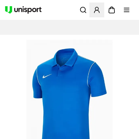
Öffnet ein neues Fenster zu