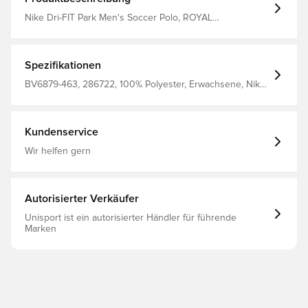
Nike Dri-FIT Park Men's Soccer Polo, ROYAL
BLUE/WHITE/WHITE, XL
Spezifikationen
BV6879-463, 286722, 100% Polyester, Erwachsene, Nike
Park, Nike, Herren, Poloshirts, Kurzärmlig, Blau
Kundenservice
Wir helfen gern
Autorisierter Verkäufer
Unisport ist ein autorisierter Händler für führende
Marken