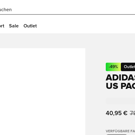
uchen
rt
Sale
Outlet
-
49
%
Outle
ADIDA
US PA
40,95 €
7
VERFÜGBARE F