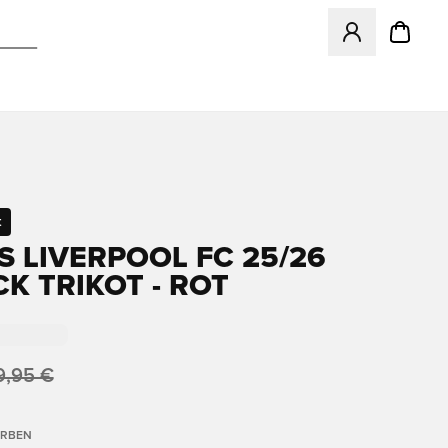
Öffnet ein neues
t
S LIVERPOOL FC 25/26
CK TRIKOT - ROT
9,95 €
ARBEN