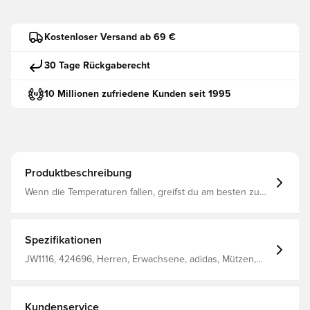
Kostenloser Versand ab 69 €
30 Tage Rückgaberecht
10 Millionen zufriedene Kunden seit 1995
Produktbeschreibung
Wenn die Temperaturen fallen, greifst du am besten zu
dieser adidas Mütze. Sie besteht aus weichem,
geripptem Polyacryl und hält dich warm, egal ob du in der
Stadt Besorgungen machst oder einen langen
Spaziergang machst. Das hochgeklappte Bündchen und
Spezifikationen
das kleine Trefoil-Logo verleihen ihr einen ikonischen
Look, der zu allem passt. Einheitsgröße Trefoil auf der
JW1116, 424696, Herren, Erwachsene, adidas, Mützen,
Vorderseite Hauptmaterial: 100% Polyacryl
Grau
Kundenservice