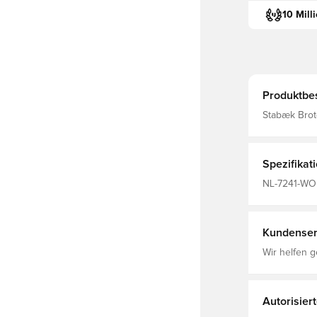
10 Mill
Produktbe
Stabæk Bro
Spezifikat
NL-7241-WOM
Kinder, Rot,
Kundenser
Wir helfen g
Autorisier