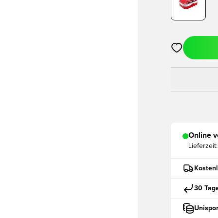
Öffnet ein ne
Online v
Lieferzeit:
Kostenl
30 Tag
Unispor