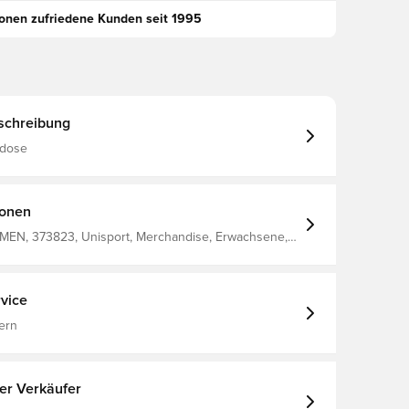
ionen zufriedene Kunden seit 1995
schreibung
tdose
ionen
EN, 373823, Unisport, Merchandise, Erwachsene,
 Weiß
vice
ern
ter Verkäufer