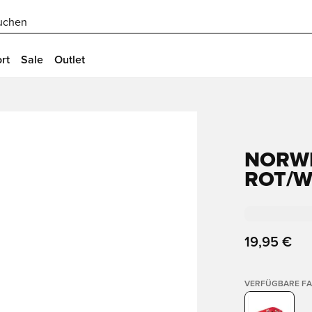
uchen
rt
Sale
Outlet
NORW
ROT/W
19,95 €
VERFÜGBARE F