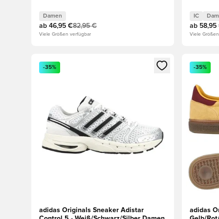
Damen
IC
Dam
ab
46,95 €
82,95 €
ab
58,95
Viele Größen verfügbar
Viele Größen
Öffnet ein neues Fenster zum Anmelden oder Registri
Öffnet ei
-35%
-35%
adidas Originals Sneaker Adistar
adidas Or
Control 5 - Weiß/Schwarz/Silber Damen
Gelb/Rot