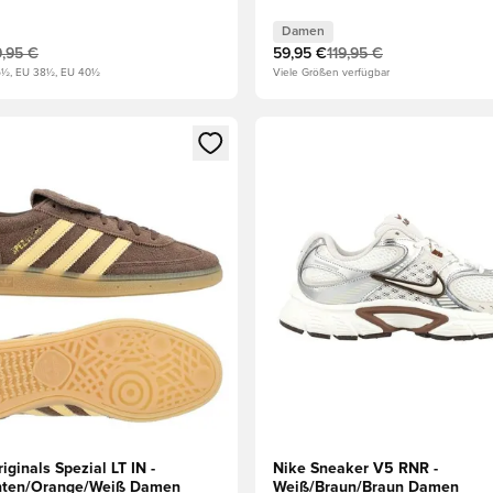
Damen
9,95 €
59,95 €
119,95 €
6½, EU 38½, EU 40½
Viele Größen verfügbar
eren als Mitglied
n neues Fenster zum Anmelden oder Registrieren als Mitglied
Öffnet ein neues Fenster zum
iginals Spezial LT IN -
Nike Sneaker V5 RNR -
hten/Orange/Weiß Damen
Weiß/Braun/Braun Damen