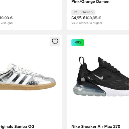
Pink/Orange Damen
IC
Damen
49,99 €
64,95 €
109,95 €
 verfügbar
Viele Größen verfügbar
eren als Mitglied
n neues Fenster zum Anmelden oder Registrieren als Mitglied
Öffnet ein neues Fenster zum
-40%
riginals Samba OG -
Nike Sneaker Air Max 270 -