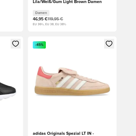
Lila/Weiß/Gum Light Brown Damen
Damen
46,95 €
119,95 €
EU 36½, EU 38, EU 38½
 Anmelden oder Registrieren als Mitglied
Öffnet ein neues Fenster zum Anmelden oder Regis
-45%
adidas Originals Spezial LT IN -