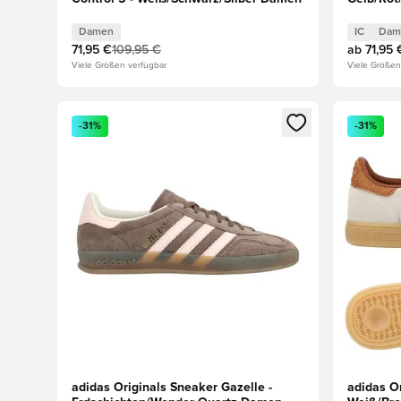
Damen
IC
Dam
71,95 €
109,95 €
ab
71,95 
Viele Größen verfügbar
Viele Größen
Öffnet ein neues Fenster zum Anmelden oder Registri
Öffnet ei
-31%
-31%
adidas Originals Sneaker Gazelle -
adidas Or