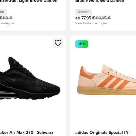
onze/Gum Light Brown Damen
Braun/Weiß/Gold Damen
en
Damen
 €
110 €
ab
77,95 €
119,95 €
 verfügbar
Viele Größen verfügbar
eren als Mitglied
n neues Fenster zum Anmelden oder Registrieren als Mitglied
Öffnet ein neues Fenster zum
-41%
aker Air Max 270 - Schwarz
adidas Originals Spezial IN -