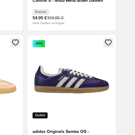
Control 5 - Grau/Weiß/Silber Damen
Damen
54,95 €
109,95 €
Viele Größen verfügbar
 Anmelden oder Registrieren als Mitglied
Öffnet ein neues Fenster zum Anmelden oder Regis
-61%
Outlet
adidas Originals Samba OG -