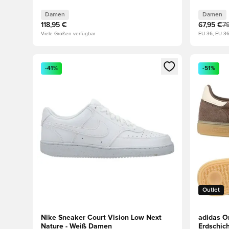
Damen
Damen
118,95 €
67,95 €
7
Viele Größen verfügbar
EU 36, EU 3
Öffnet ein neues Fenster zum Anmelden oder Registri
Öffnet ei
-41%
-51%
Outlet
Nike Sneaker Court Vision Low Next
adidas Or
Nature - Weiß Damen
Erdschic