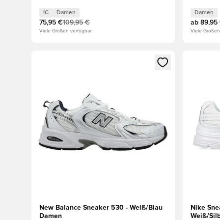
IC
Damen
Damen
75,95 €
109,95 €
ab
89,95
Viele Größen verfügbar
Viele Größen
Öffnet ein neues Fenster zum Anmelden oder Registri
Öffnet ei
New Balance Sneaker 530 - Weiß/Blau
Nike Snea
Damen
Weiß/Sil