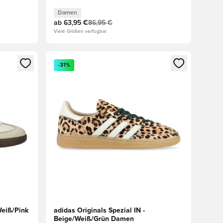
Damen
ab
63,95 €
86,95 €
Viele Größen verfügbar
 Anmelden oder Registrieren als Mitglied
Öffnet ein neues Fenster zum Anmelden oder Regis
-31%
Weiß/Pink
adidas Originals Spezial IN -
Beige/Weiß/Grün Damen