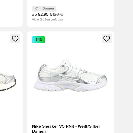
IC
Damen
ab
82,95 €
120 €
Viele Größen verfügbar
 Anmelden oder Registrieren als Mitglied
Öffnet ein neues Fenster zum Anmelden oder Regis
-34%
Nike Sneaker V5 RNR - Weiß/Silber
Damen