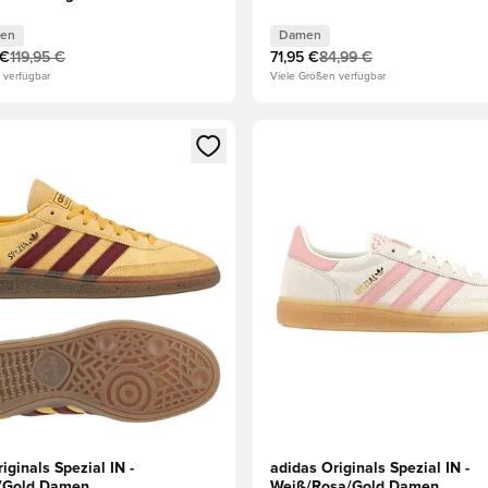
en
Damen
 €
119,95 €
71,95 €
84,99 €
 verfügbar
Viele Größen verfügbar
eren als Mitglied
n neues Fenster zum Anmelden oder Registrieren als Mitglied
Öffnet ein neues Fenster zum
iginals Spezial IN -
adidas Originals Spezial IN -
/Gold Damen
Weiß/Rosa/Gold Damen