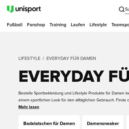
S
Fußball
Fanshop
Training
Laufen
Lifestyle
Teamspo
LIFESTYLE
EVERYDAY FÜR DAMEN
EVERYDAY F
Bestelle Sportbekleidung und Lifestyle Produkte für Damen be
einem sportlichen Look für den alltäglichen Gebrauch. Finde
Marken wie Nike, adidas, Puma und vielen mehr. Hole dir jetz
Mehr lesen
Sneaker und viele weitere Damen Bekleidung bei Unisport.
Badelatschen für Damen
Damensneaker