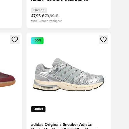
Damen
47,95 €
79,99 €
Viele Größen verfügbar
 Anmelden oder Registrieren als Mitglied
Öffnet ein neues Fenster zum Anmelden oder Regis
-50%
Outlet
adidas Originals Sneaker Adistar