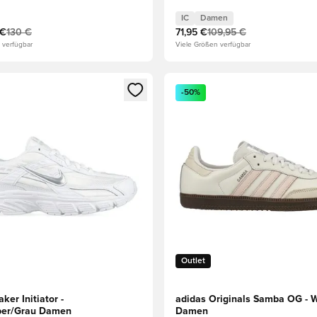
IC
Damen
 €
130 €
71,95 €
109,95 €
 verfügbar
Viele Größen verfügbar
eren als Mitglied
n neues Fenster zum Anmelden oder Registrieren als Mitglied
Öffnet ein neues Fenster zum
-50%
Outlet
ker Initiator -
adidas Originals Samba OG - 
ber/Grau Damen
Damen