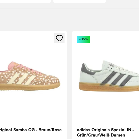
eren als Mitglied
n neues Fenster zum Anmelden oder Registrieren als Mitglied
Öffnet ein neues Fenster zum
-35%
riginal Samba OG - Braun/Rosa
adidas Originals Spezial IN -
Grün/Grau/Weiß Damen