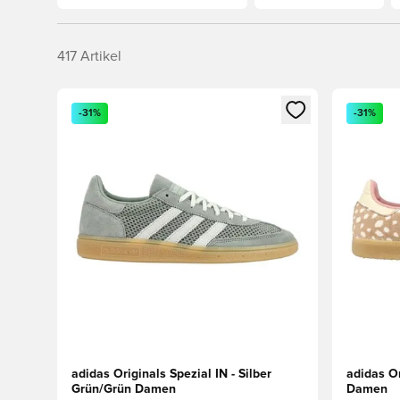
417
Artikel
Öffnet ein neues Fenster zum Anmelden oder Registri
Öffnet ei
-31%
-31%
adidas Originals Spezial IN - Silber
adidas O
Grün/Grün Damen
Damen