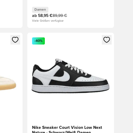
Damen
ab
58,95 €
89,99 €
Viele Größen verfügbar
 Anmelden oder Registrieren als Mitglied
Öffnet ein neues Fenster zum Anmelden oder Regis
-40%
Nike Sneaker Court Vision Low Next
Nature - Schwarz/Weiß Damen