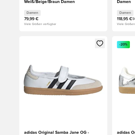
Weiß/Beige/Braun Damen
Damen
Damen
Damen
79,99 €
118,95 €
1
Viele Größen verfügbar
Viele Größen
Öffnet ein neues Fenster zum Anmelden oder Registri
Öffnet ei
-20%
adidas Original Samba Jane OG -
adidas O