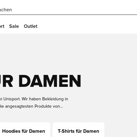
uchen
rt
Sale
Outlet
ÜR DAMEN
i Unisport. Wir haben Bekleidung in
 die angesagtesten Produkte von
t einen Hoodie, Jogginghose,
Hoodies für Damen
T-Shirts für Damen