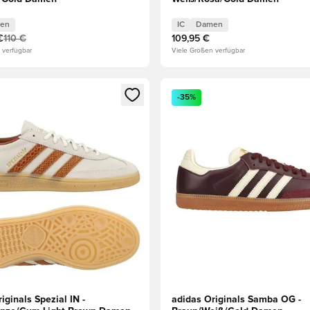
en
IC
Damen
€
110 €
109,95 €
 verfügbar
Viele Größen verfügbar
eren als Mitglied
n neues Fenster zum Anmelden oder Registrieren als Mitglied
Öffnet ein neues Fenster zum
-35%
iginals Spezial IN -
adidas Originals Samba OG -