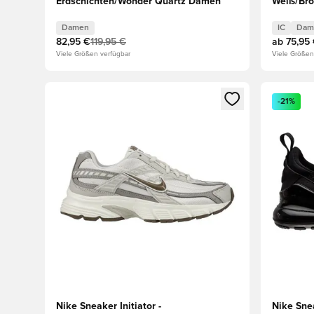
Erdschichten/Wonder Quartz Damen
Weiß/Br
Damen
IC
Dam
82,95 €
119,95 €
ab
75,95
Viele Größen verfügbar
Viele Größen
Öffnet ein neues Fenster zum Anmelden oder Registri
Öffnet ei
-21%
Nike Sneaker Initiator -
Nike Sne